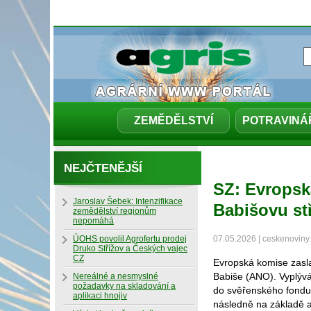
ZEMĚDĚLSTVÍ
POTRAVINÁ
NEJČTENĚJŠÍ
SZ: Evropsk
Jaroslav Šebek: Intenzifikace
Babišovu st
zemědělství regionům
nepomáhá
ÚOHS povolil Agrofertu prodej
07.05.2026 | ceskenoviny
Druko Střížov a Českých vajec
CZ
Evropská komise zasla
Babiše (ANO). Vyplývá
Nereálné a nesmyslné
požadavky na skladování a
do svěřenského fondu 
aplikaci hnojiv
následně na základě an