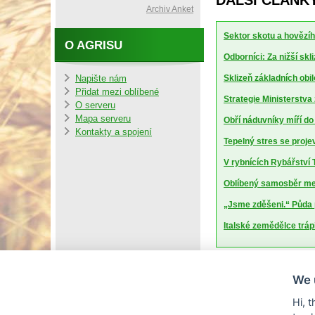
DALŠÍ ČLÁNK
Archiv Anket
Sektor skotu a hovězíh
O AGRISU
Odborníci: Za nižší sk
Sklizeň základních obil
Napište nám
Přidat mezi oblíbené
Strategie Ministerstv
O serveru
Mapa serveru
Obří náduvníky míří d
Kontakty a spojení
Tepelný stres se projev
V rybnících Rybářství T
Oblíbený samosběr mel
„Jsme zděšeni.“ Půda 
Italské zemědělce trápí
We 
Hi, 