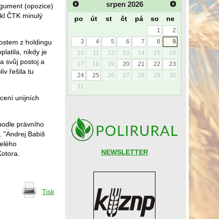
srpen
2026
argument (opozice)
ekl ČTK minulý
po
út
st
čt
pá
so
ne
1
2
nostem z holdingu
3
4
5
6
7
8
9
latila, nikdy je
10
11
12
13
14
15
16
a svůj postoj a
17
18
19
20
21
22
23
iv řešila tu
24
25
26
27
28
29
30
31
cení unijních
podle právního
. "Andrej Babiš
celého
NEWSLETTER
Kotora.
Tisk