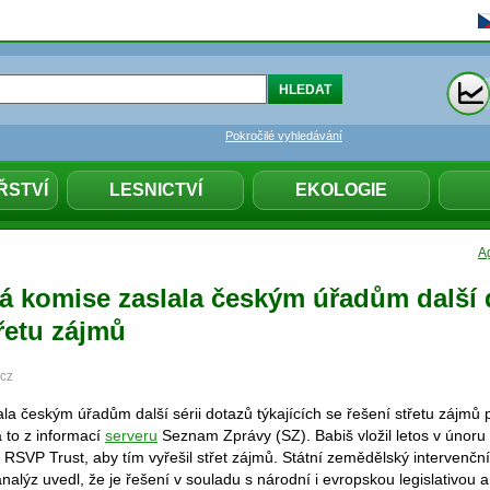
Pokročilé vyhledávání
ŘSTVÍ
LESNICTVÍ
EKOLOGIE
Ag
á komise zaslala českým úřadům další 
řetu zájmů
.cz
la českým úřadům další sérii dotazů týkajících se řešení střetu zájmů
 to z informací
serveru
Seznam Zprávy (SZ). Babiš vložil letos v únoru 
RSVP Trust, aby tím vyřešil střet zájmů. Státní zemědělský intervenční
alýz uvedl, že je řešení v souladu s národní i evropskou legislativou a