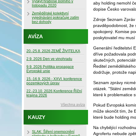
Výskyt hraboše polního v
aby holding nemohl če
listopadu 2020
dopise Česko varovala
Zemědělské kolektivní
vyjednávání pokračuje zatím
Zdroje Seznam Zpráv bl
bez dohody
pravděpodobnost, že s
spokojený. Komise pod
AVÍZA
poskytovatel mu musí s
Generální ředitelství
20.-25.8. 2026 ZEMĚ ŽIVITELKA
dříve požadovala podr
2.9. 2026 Den ve vinohradu
skutečných, potenciáln
Ředitel zemědělského 
9.9. 2026 Politika propagace
Evropské unie
dodržuje, protože např
15.-16.9. 2026 - XXVI. konference
Seznam zprávy nicmén
pozemkových úprav
otázek. "Státní zeměd
22.-23.10. 2026 Konference Říční
které k problematice 
krajina 2026
Všechna avíza
Pokud Evropská komise
může skončit tím, že E
KAUZY
které bude holding moc
Na chybějící rozhodnu
SLAK: Šíření onemocnění
Agrofertu nebude zpět