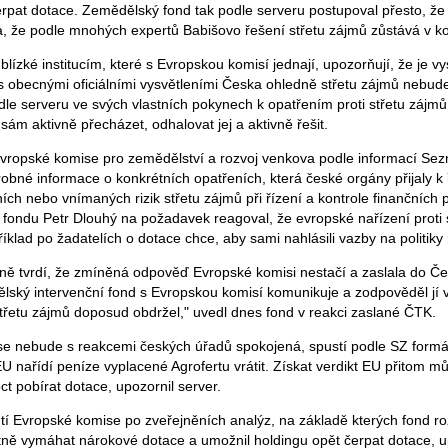
rpat dotace. Zemědělský fond tak podle serveru postupoval přesto, ž
, že podle mnohých expertů Babišovo řešení střetu zájmů zůstává v kon
ízké institucím, které s Evropskou komisí jednají, upozorňují, že je v
 obecnými oficiálními vysvětleními Česka ohledně střetu zájmů nebud
le serveru ve svých vlastních pokynech k opatřením proti střetu zájmů
ám aktivně přecházet, odhalovat jej a aktivně řešit.
 Evropské komise pro zemědělství a rozvoj venkova podle informací Sez
obné informace o konkrétních opatřeních, která české orgány přijaly k
ích nebo vnímaných rizik střetu zájmů při řízení a kontrole finančních
fondu Petr Dlouhý na požadavek reagoval, že evropské nařízení proti 
íklad po žadatelích o dotace chce, aby sami nahlásili vazby na politiky
ě tvrdí, že zmíněná odpověď Evropské komisi nestačí a zaslala do Č
ělský intervenční fond s Evropskou komisí komunikuje a zodpověděl jí 
střetu zájmů doposud obdržel," uvedl dnes fond v reakci zaslané ČTK.
 nebude s reakcemi českých úřadů spokojená, spustí podle SZ formáln
U nařídí peníze vyplacené Agrofertu vrátit. Získat verdikt EU přitom můž
t pobírat dotace, upozornil server.
tí Evropské komise po zveřejněních analýz, na základě kterých fond ro
ně vymáhat nárokové dotace a umožnil holdingu opět čerpat dotace, u