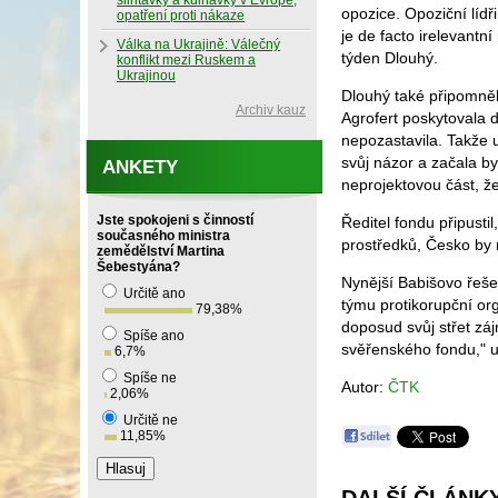
slintavky a kulhavky v Evropě,
opozice. Opoziční lídř
opatření proti nákaze
je de facto irelevant
Válka na Ukrajině: Válečný
týden Dlouhý.
konflikt mezi Ruskem a
Ukrajinou
Dlouhý také připomněl
Archiv kauz
Agrofert poskytovala d
nepozastavila. Takže 
svůj názor a začala by 
ANKETY
neprojektovou část, že
Jste spokojeni s činností
Ředitel fondu připusti
současného ministra
prostředků, Česko by 
zemědělství Martina
Šebestyána?
Nynější Babišovo řeše
Určitě ano
týmu protikorupční or
79,38
%
doposud svůj střet zá
Spíše ano
svěřenského fondu," u
6,7
%
Spíše ne
Autor:
ČTK
2,06
%
Určitě ne
11,85
%