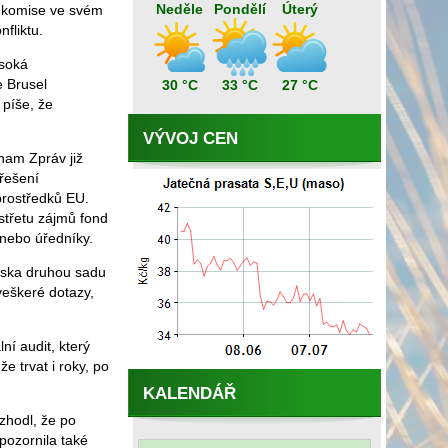
Neděle
Pondělí
Úterý
e komise ve svém
fliktu.
ysoká
e Brusel
30 °C
33 °C
27 °C
 píše, že
VÝVOJ CEN
nam Zpráv již
 řešení
 prostředků EU.
střetu zájmů fond
 nebo úředníky.
eska druhou sadu
veškeré dotazy,
í audit, který
e trvat i roky, po
KALENDÁŘ
zhodl, že po
pozornila také