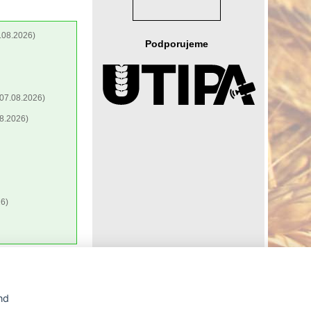
.08.2026)
Podporujeme
07.08.2026)
8.2026)
6)
Agrární WWW portál AGRIS vznikl v roce 1999 na základě
nd
spolupráce
České zemědělské univerzity v Praze