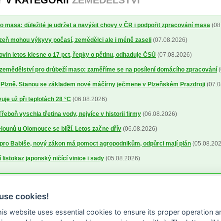
Y V KATEGORII
ZEMĚDĚLSTVÍ
o masa: důležité je udržet a navýšit chovy v ČR i podpořit zpracování masa
(08
lizeň mohou výkyvy počasí, zemědělci ale i méně zaseli
(07.08.2026)
ovin letos klesne o 17 pct, řepky o pětinu, odhaduje ČSÚ
(07.08.2026)
a zemědělství pro drůbeží maso: zaměříme se na posílení domácího zpracování
(
o Plzně. Stanou se základem nové máčírny ječmene v Plzeňském Prazdroji
(07.0
uje už při teplotách 28 °C
(06.08.2026)
řeboň vyschla třetina vody, nejvíce v historii firmy
(06.08.2026)
ounů u Olomouce se blíží. Letos začne dřív
(06.08.2026)
pro Babiše, nový zákon má pomoct agropodnikům, odpůrci mají plán
(05.08.202
 listokaz japonský ničící vinice i sady
(05.08.2026)
use cookies!
this website uses essential cookies to ensure its proper operation a