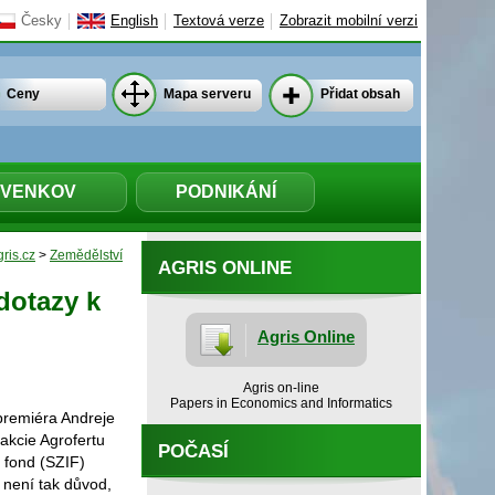
Česky
English
Textová verze
Zobrazit mobilní verzi
Ceny
Mapa serveru
Přidat obsah
VENKOV
PODNIKÁNÍ
ris.cz
>
Zemědělství
AGRIS ONLINE
dotazy k
Agris Online
Agris on-line
Papers in Economics and Informatics
 premiéra Andreje
akcie Agrofertu
POČASÍ
 fond (SZIF)
 není tak důvod,