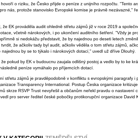
i hovoří o riziku, že Česko přijde o peníze z unijního rozpočtu. "Tento 
ní pro nás, protože stanovisko Evropské komise je právně nezávazné," ř
, že EK prováděla audit ohledně střetu zájmů již v roce 2019 a společ
otace, včetně nárokových, i po ukončení auditního šetření. "Vždy je prop
upřímně si nedokážu představit, že by najednou po deseti letech změnil
tvrdit, že ačkoliv tady byl audit, ačkoliv věděla o tom střetu zájmů, ačkol
 najednou by se to týkalo i nárokových dotací," uvedl už dříve Dlouhý.
l, že pokud by EK v budoucnu zaujala odlišný postoj a vedlo by to ke krá
následně peníze vymáhalo po příjemcích dotací.
ní střetu zájmů je pravděpodobně v konfliktu s evropskými paragrafy i 
ganizace Transparency International. Postup Česka organizace kritizuje
jmů skrze RSVP Trust nevyřešil a občanům neřekl pravdu o nastavení 
vedl pro server ředitel české pobočky protikorupční organizace David 