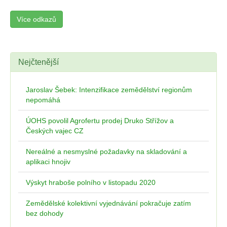
Více odkazů
Nejčtenější
Jaroslav Šebek: Intenzifikace zemědělství regionům
nepomáhá
ÚOHS povolil Agrofertu prodej Druko Střížov a
Českých vajec CZ
Nereálné a nesmyslné požadavky na skladování a
aplikaci hnojiv
Výskyt hraboše polního v listopadu 2020
Zemědělské kolektivní vyjednávání pokračuje zatím
bez dohody