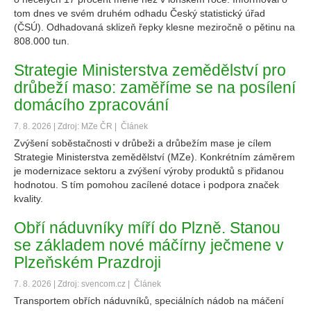
tom dnes ve svém druhém odhadu Český statistický úřad
(ČSÚ). Odhadovaná sklizeň řepky klesne meziročně o pětinu na
808.000 tun.
Strategie Ministerstva zemědělství pro
drůbeží maso: zaměříme se na posílení
domácího zpracování
7. 8. 2026 | Zdroj: MZe ČR |
Článek
Zvýšení soběstačnosti v drůbeži a drůbežím mase je cílem
Strategie Ministerstva zemědělství (MZe). Konkrétním záměrem
je modernizace sektoru a zvýšení výroby produktů s přidanou
hodnotou. S tím pomohou zacílené dotace i podpora značek
kvality.
Obří náduvníky míří do Plzně. Stanou
se základem nové máčírny ječmene v
Plzeňském Prazdroji
7. 8. 2026 | Zdroj: svencom.cz |
Článek
Transportem obřích náduvníků, speciálních nádob na máčení