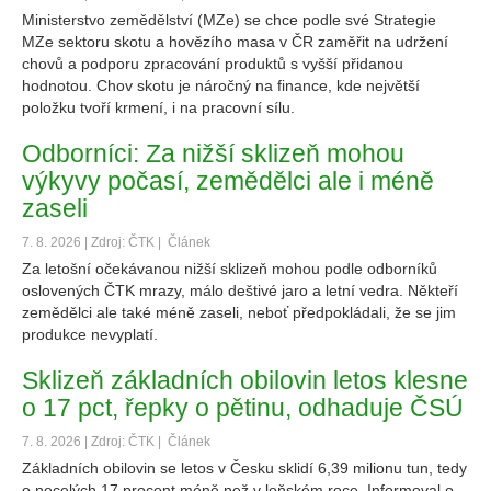
Ministerstvo zemědělství (MZe) se chce podle své Strategie
MZe sektoru skotu a hovězího masa v ČR zaměřit na udržení
chovů a podporu zpracování produktů s vyšší přidanou
hodnotou. Chov skotu je náročný na finance, kde největší
položku tvoří krmení, i na pracovní sílu.
Odborníci: Za nižší sklizeň mohou
výkyvy počasí, zemědělci ale i méně
zaseli
7. 8. 2026 | Zdroj: ČTK |
Článek
Za letošní očekávanou nižší sklizeň mohou podle odborníků
oslovených ČTK mrazy, málo deštivé jaro a letní vedra. Někteří
zemědělci ale také méně zaseli, neboť předpokládali, že se jim
produkce nevyplatí.
Sklizeň základních obilovin letos klesne
o 17 pct, řepky o pětinu, odhaduje ČSÚ
7. 8. 2026 | Zdroj: ČTK |
Článek
Základních obilovin se letos v Česku sklidí 6,39 milionu tun, tedy
o necelých 17 procent méně než v loňském roce. Informoval o