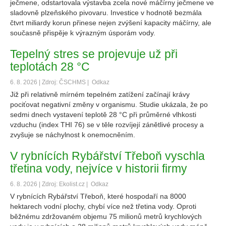
ječmene, odstartovala výstavba zcela nové máčírny ječmene ve
sladovně plzeňského pivovaru. Investice v hodnotě bezmála
čtvrt miliardy korun přinese nejen zvýšení kapacity máčírny, ale
současně přispěje k výrazným úsporám vody.
Tepelný stres se projevuje už při
teplotách 28 °C
6. 8. 2026 | Zdroj: ČSCHMS |
Odkaz
Již při relativně mírném tepelném zatížení začínají krávy
pociťovat negativní změny v organismu. Studie ukázala, že po
sedmi dnech vystavení teplotě 28 °C při průměrné vlhkosti
vzduchu (index THI 76) se v těle rozvíjejí zánětlivé procesy a
zvyšuje se náchylnost k onemocněním.
V rybnících Rybářství Třeboň vyschla
třetina vody, nejvíce v historii firmy
6. 8. 2026 | Zdroj: Ekolist.cz |
Odkaz
V rybnících Rybářství Třeboň, které hospodaří na 8000
hektarech vodní plochy, chybí více než třetina vody. Oproti
běžnému zdržovaném objemu 75 milionů metrů krychlových