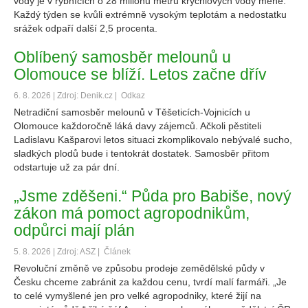
vody je v rybnících o 28 milionů metrů krychlových vody méně.
Každý týden se kvůli extrémně vysokým teplotám a nedostatku
srážek odpaří další 2,5 procenta.
Oblíbený samosběr melounů u
Olomouce se blíží. Letos začne dřív
6. 8. 2026 | Zdroj: Denik.cz |
Odkaz
Netradiční samosběr melounů v Těšeticích-Vojnicích u
Olomouce každoročně láká davy zájemců. Ačkoli pěstiteli
Ladislavu Kašparovi letos situaci zkomplikovalo nebývalé sucho,
sladkých plodů bude i tentokrát dostatek. Samosběr přitom
odstartuje už za pár dní.
„Jsme zděšeni.“ Půda pro Babiše, nový
zákon má pomoct agropodnikům,
odpůrci mají plán
5. 8. 2026 | Zdroj: ASZ |
Článek
Revoluční změně ve způsobu prodeje zemědělské půdy v
Česku chceme zabránit za každou cenu, tvrdí malí farmáři. „Je
to celé vymyšlené jen pro velké agropodniky, které žijí na