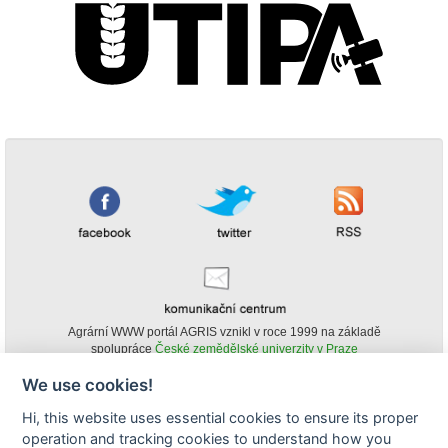
Agrární WWW portál AGRIS vznikl v roce 1999 na základě
spolupráce
České zemědělské univerzity v Praze
s
Ministerstvem zemědělství ČR
We use cookies!
© Copyright AGRIS 2000-2026 -
ISSN 1213-1369
- Publikování a šíření
Hi, this website uses essential cookies to ensure its proper
obsahu agrárního WWW portálu AGRIS je možné
(pokud není uvedeno jinak) pouze za podmínky uvedení zdroje v podobě
operation and tracking cookies to understand how you