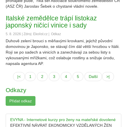
pronajaté půdě,“ říká šéf Asociace soukromého zemědělství ČR
(ASZ ČR) Jaroslav Šebek o chystané vládní novele.
Italské zemědělce trápí listokaz
japonský ničící vinice i sady
5. 8. 2026 | Zdroj: Ekolist.cz |
Odkaz
Duhově zelení brouci s měňavými krovkami, jejichž původní
domovinou je Japonsko, se stávají čím dál větší hrozbou v Itálii.
Rojí se po sadech a vinicích a zanechávají za sebou listy s
vykousanými mřížkami, což oslabuje rostliny a snižuje úrodu,
napsala agentura AP.
|<
1
2
3
4
5
Další
>|
Odkazy
Přidat odkaz
EVYNA - Internetové kurzy pro ženy na mateřské dovolené
EFEKTIVNÍ NÁVRAT EKONOMICKY VZDĚLANÝCH ŽEN