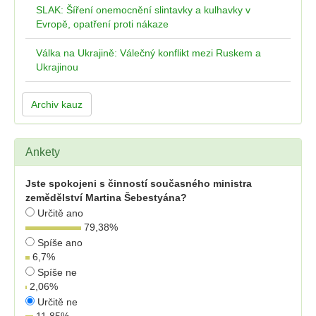
SLAK: Šíření onemocnění slintavky a kulhavky v
Evropě, opatření proti nákaze
Válka na Ukrajině: Válečný konflikt mezi Ruskem a
Ukrajinou
Archiv kauz
Ankety
Jste spokojeni s činností současného ministra
zemědělství Martina Šebestyána?
Určitě ano
79,38
%
Spíše ano
6,7
%
Spíše ne
2,06
%
Určitě ne