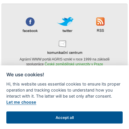
Agrární WWW portál AGRIS vznikl v roce 1999 na základě
spolupráce
České zemědělské univerzity v Praze
s
Ministerstvem zemědělství ČR
We use cookies!
© Copyright AGRIS 2000-2026 -
ISSN 1213-1369
- Publikování a šíření
Hi, this website uses essential cookies to ensure its proper
obsahu agrárního WWW portálu AGRIS je možné
operation and tracking cookies to understand how you
(pokud není uvedeno jinak) pouze za podmínky uvedení zdroje v podobě
www.agris.cz a data publikace v AGRISu.
interact with it. The latter will be set only after consent.
cookies
Let me choose
Zobrazit desktopovou verzi
Accept all