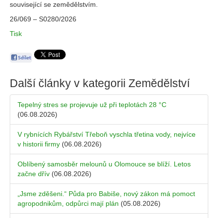
související se zemědělstvím.
26/069 – S0280/2026
Tisk
Další články v kategorii
Zemědělství
Tepelný stres se projevuje už při teplotách 28 °C
(06.08.2026)
V rybnících Rybářství Třeboň vyschla třetina vody, nejvíce
v historii firmy
(06.08.2026)
Oblíbený samosběr melounů u Olomouce se blíží. Letos
začne dřív
(06.08.2026)
„Jsme zděšeni.“ Půda pro Babiše, nový zákon má pomoct
agropodnikům, odpůrci mají plán
(05.08.2026)