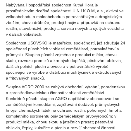
Nabývána Hospodářská společnost Kutná Hora je
prostřednictvím dceřiné společnosti U N I K O M, a.s., aktivní ve
velkoobchodu a maloobchodu s potravinářským a drogistickým
zbožím; chovu drůbeže; prodeji hnojiv a přípravků na ochranu
rostlin; stavebnictví; prodeji a servisu nových a ojetých vozidel a
v dalších oblastech.
Společnost ÚSOVSKO je mateřskou společností, jež sdružuje 24
společností působících v oblasti zemědělství, potravinářství a
průmyslu. Skupina působí zejména v produkci mléka, chovu
skotu, rozvozu premixů a krmných doplňků; pěstování obilovin,
dalších polních plodin a ovoce a v potravinářské výrobě
spočívající ve výrobě a distribuci müsli tyčinek a extrudovaných
a fritovaných snacků.
Skupina AGRO 2000 se zabývá obchodní, výrobní, poradenskou
a zprostředkovatelskou činností v oblasti zemědělství.
Konkrétně působí skupina AGRO například v obchodování se
zemědělskými komoditami; zajišťování dodávek průmyslových
hnojiv, chemických látek na ochranu rostlin, pohonných hmot a
kompletního sortimentu osiv zemědělským prvovýrobcům; v
produkci mléka, chovu skotu a jatečních prasat; pěstování
obilovin, řepky, kukuřice a pícnin a rozvíjí obchodní činnosti