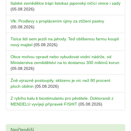
Italské zemědělce trápí listokaz japonský ničící vinice i sady
(05.08.2026)
Vlk: Prodlevy s proplácením újmy za ztížení pastvy
(05.08.2026)
Tisíce lidí sem jezdí na jahody. Teď oblíbenou farmu koupil
nový majitel
(05.08.2026)
Obce mohou opravit nebo vybudovat vodní nádrže, od
Ministerstva zemědělství na to dostanou 300 miliónů korun
(05.08.2026)
Žně výrazně postoupily, sklizeno je víc než 80 procent
ploch obilnin
(05.08.2026)
Z rybího kalu k biostimulantu pro pěstitele. Doktorandi z
MENDELU vyvíjejí přípravek FISHIT
(05.08.2026)
Nejčtenější