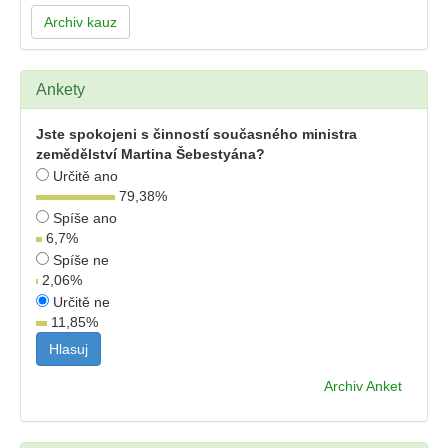
Archiv kauz
Ankety
Jste spokojeni s činností současného ministra
zemědělství Martina Šebestyána?
Určitě ano
79,38
%
Spíše ano
6,7
%
Spíše ne
2,06
%
Určitě ne
11,85
%
Archiv Anket