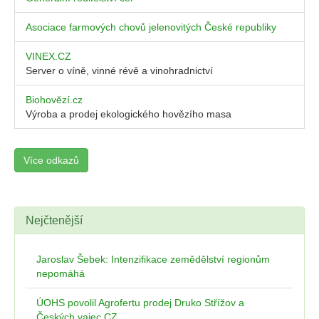
Asociace farmových chovů jelenovitých České republiky
VINEX.CZ
Server o víně, vinné révě a vinohradnictví
Biohovězí.cz
Výroba a prodej ekologického hovězího masa
Více odkazů
Nejčtenější
Jaroslav Šebek: Intenzifikace zemědělství regionům
nepomáhá
ÚOHS povolil Agrofertu prodej Druko Střížov a
Českých vajec CZ