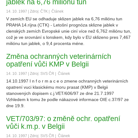
jablek na 6,76 miliónu tun
14. 10. 1997 | Zdroj: ČTK |
Článek
V zemích EU se odhaduje sklizen jablek na 6,76 miliónu tun
PRAHA 14.ríjna (CTK) - Letošní prognóza sklizne jablek v
clenských zemích Evropské unie ciní více než 6,762 miliónu tun,
což je ve srovnání s lonskem, kdy bylo v EU sklizeno pres 7,467
miliónu tun jablek, o 9,4 procenta méne.
Změna ochranných veterinárních
opatření vůči KMP v Belgii
14. 10. 1997 | Zdroj: SVS ČR |
Článek
14.10.1997 I n f o r m a c e o zmene ochranných veterinárních
opatrení vuci klasickému moru prasat (KMP) v Belgii
stanovených dopisem c.j.VET/606/97 ze dne 21.7.1997
Vzhledem k tomu že podle nákazové informace OIE c.37/97 ze
dne 19.9.
VET/703/97: o změně ochr. opatření
vůči k.m.p. v Belgii
14. 10. 1997 | Zdroj: SVS ČR |
Článek