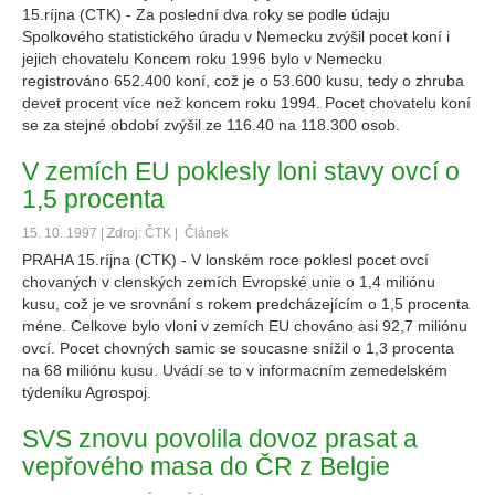
15.ríjna (CTK) - Za poslední dva roky se podle údaju
Spolkového statistického úradu v Nemecku zvýšil pocet koní i
jejich chovatelu Koncem roku 1996 bylo v Nemecku
registrováno 652.400 koní, což je o 53.600 kusu, tedy o zhruba
devet procent více než koncem roku 1994. Pocet chovatelu koní
se za stejné období zvýšil ze 116.40 na 118.300 osob.
V zemích EU poklesly loni stavy ovcí o
1,5 procenta
15. 10. 1997 | Zdroj: ČTK |
Článek
PRAHA 15.ríjna (CTK) - V lonském roce poklesl pocet ovcí
chovaných v clenských zemích Evropské unie o 1,4 miliónu
kusu, což je ve srovnání s rokem predcházejícím o 1,5 procenta
méne. Celkove bylo vloni v zemích EU chováno asi 92,7 miliónu
ovcí. Pocet chovných samic se soucasne snížil o 1,3 procenta
na 68 miliónu kusu. Uvádí se to v informacním zemedelském
týdeníku Agrospoj.
SVS znovu povolila dovoz prasat a
vepřového masa do ČR z Belgie