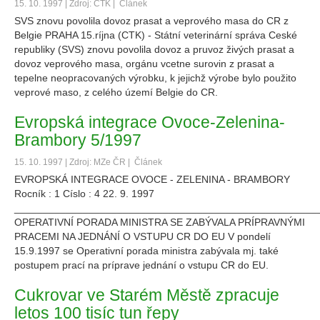
15. 10. 1997 | Zdroj: ČTK |
Článek
SVS znovu povolila dovoz prasat a veprového masa do CR z
Belgie PRAHA 15.ríjna (CTK) - Státní veterinární správa Ceské
republiky (SVS) znovu povolila dovoz a pruvoz živých prasat a
dovoz veprového masa, orgánu vcetne surovin z prasat a
tepelne neopracovaných výrobku, k jejichž výrobe bylo použito
veprové maso, z celého území Belgie do CR.
Evropská integrace Ovoce-Zelenina-
Brambory 5/1997
15. 10. 1997 | Zdroj: MZe ČR |
Článek
EVROPSKÁ INTEGRACE OVOCE - ZELENINA - BRAMBORY
Rocník : 1 Císlo : 4 22. 9. 1997
_____________________________________________________
OPERATIVNÍ PORADA MINISTRA SE ZABÝVALA PRÍPRAVNÝMI
PRACEMI NA JEDNÁNÍ O VSTUPU CR DO EU V pondelí
15.9.1997 se Operativní porada ministra zabývala mj. také
postupem prací na príprave jednání o vstupu CR do EU.
Cukrovar ve Starém Městě zpracuje
letos 100 tisíc tun řepy