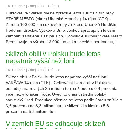
14. 10. 1997 | Zdroj: ČTK |
Článek
Cukrovar ve Starém Meste zpracuje letos 100 tisíc tun repy
STARÉ MESTO (okres Uherské Hradište) 14.ríjna (CTK) -
Zhruba 100.000 tun cukrové repy z okresu Uherské Hradište,
Hodonín, Breclav, Vyškov a Brno-venkov zpracuje pri letošní
kampani zahájené 10.ríjna s.r.o. Comsug-Cukrovar Staré Mesto.
Predstavuje to výrobu 13.000 tun cukru v celém sortimentu, tj.
Sklizeň obilí v Polsku bude letos
nepatrně vyšší než loni
14. 10. 1997 | Zdroj: ČTK |
Článek
Sklizen obilí v Polsku bude letos nepatrne vyšší než loni
VARŠAVA 14.ríjna (CTK) - Celková sklizen obilí v Polsku se
odhaduje na rovných 25 miliónu tun, což bude o 0,4 procenta
více než v lonském roce. Uvedl to dnes ústrední polský
statistický úrad. Produkce pšenice se letos podle úradu snížila o
3,6 procenta na 8,3 miliónu tun a sklizen žita klesla o 5,8
procenta na 5,3 miliónu tun.
V zemích EU se odhaduje sklizeň