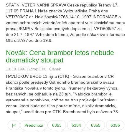
STÁTNÍ VETERINÁRNÍ SPRÁVA Ceské republiky Tešnov 17,
117 05 PRAHA 1 Naše znacka Vyrizuje/linka Praha dne
VET/703/97 dr. Holejšovský/2768 14.10. 1997 INFORMACE o
zmene ochranných veterinárních opatrení vuci klasickému moru
prasat /KMP/ v Belgii stanovených dopisem c.j. VET/606/97 ze
dne 21.7. 1997 Vzhledem k tomu, že podle nákazové informace
OIE c.37/97 ze dne 19.9.
Novák: Cena brambor letos nebude
dramaticky stoupat
13. 10. 1997 | Zdroj: ČTK |
Článek
HAVLÍCKUV BROD 13.ríjna (CTK) - Sklizen brambor v CR
skoncí podle predsedy Ústredního bramborárského svazu
Františka Nováka v tomto týdnu. Prumerný hektarový výnos,
bez raných, se odhaduje na 23 tun. "Nabídka brambor je
vyrovnaná s poptávkou, což se na trhu projevuje i príznivou
cenou, která bude od ríjna pouze mírne, nikoliv dramaticky,
stoupat," uvedl dnes pro CTK. Bramborami bylo osázeno 73.
|<
Předchozí
6353
6354
6355
6356