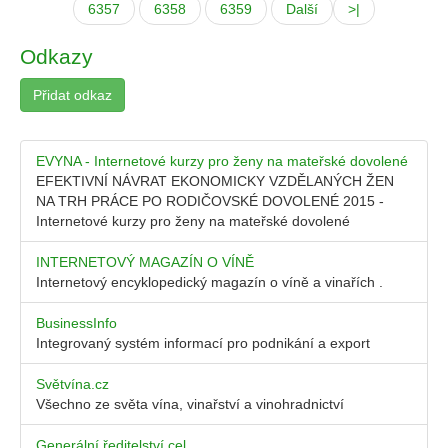
6357
6358
6359
Další
>|
Odkazy
Přidat odkaz
EVYNA - Internetové kurzy pro ženy na mateřské dovolené
EFEKTIVNÍ NÁVRAT EKONOMICKY VZDĚLANÝCH ŽEN
NA TRH PRÁCE PO RODIČOVSKÉ DOVOLENÉ 2015 -
Internetové kurzy pro ženy na mateřské dovolené
INTERNETOVÝ MAGAZÍN O VÍNĚ
Internetový encyklopedický magazín o víně a vinařích .
BusinessInfo
Integrovaný systém informací pro podnikání a export
Světvína.cz
Všechno ze světa vína, vinařství a vinohradnictví
Generální ředitelství cel