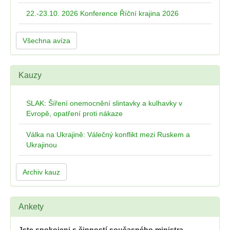
22.-23.10. 2026 Konference Říční krajina 2026
Všechna avíza
Kauzy
SLAK: Šíření onemocnění slintavky a kulhavky v
Evropě, opatření proti nákaze
Válka na Ukrajině: Válečný konflikt mezi Ruskem a
Ukrajinou
Archiv kauz
Ankety
Jste spokojeni s činností současného ministra