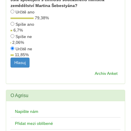
zemědělství Martina Šebestyána?
Určitě ano
79,38
%
Spíše ano
6,7
%
Spíše ne
2,06
%
Určitě ne
11,85
%
Archiv Anket
O Agrisu
Napište nám
Přidat mezi oblíbené