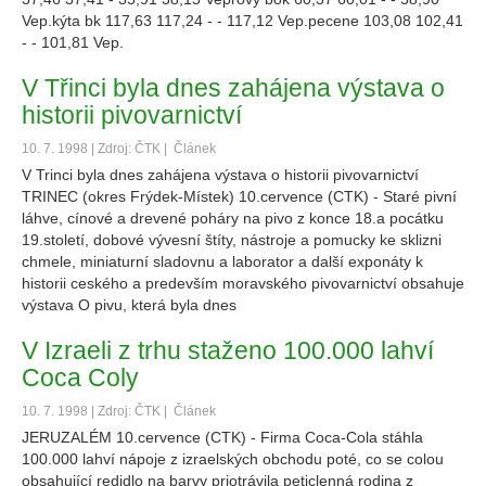
Vep.kýta bk 117,63 117,24 - - 117,12 Vep.pecene 103,08 102,41
- - 101,81 Vep.
V Třinci byla dnes zahájena výstava o
historii pivovarnictví
10. 7. 1998 | Zdroj: ČTK |
Článek
V Trinci byla dnes zahájena výstava o historii pivovarnictví
TRINEC (okres Frýdek-Místek) 10.cervence (CTK) - Staré pivní
láhve, cínové a drevené poháry na pivo z konce 18.a pocátku
19.století, dobové vývesní štíty, nástroje a pomucky ke sklizni
chmele, miniaturní sladovnu a laborator a další exponáty k
historii ceského a predevším moravského pivovarnictví obsahuje
výstava O pivu, která byla dnes
V Izraeli z trhu staženo 100.000 lahví
Coca Coly
10. 7. 1998 | Zdroj: ČTK |
Článek
JERUZALÉM 10.cervence (CTK) - Firma Coca-Cola stáhla
100.000 lahví nápoje z izraelských obchodu poté, co se colou
obsahující redidlo na barvy priotrávila peticlenná rodina z