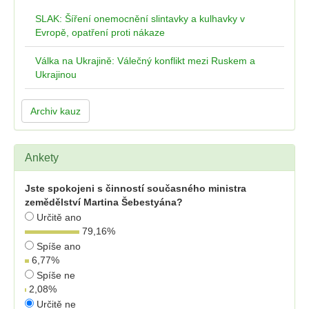
SLAK: Šíření onemocnění slintavky a kulhavky v
Evropě, opatření proti nákaze
Válka na Ukrajině: Válečný konflikt mezi Ruskem a
Ukrajinou
Archiv kauz
Ankety
Jste spokojeni s činností současného ministra
zemědělství Martina Šebestyána?
Určitě ano
79,16
%
Spíše ano
6,77
%
Spíše ne
2,08
%
Určitě ne