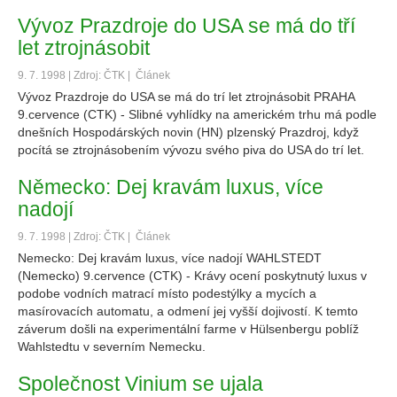
Vývoz Prazdroje do USA se má do tří
let ztrojnásobit
9. 7. 1998 | Zdroj: ČTK |
Článek
Vývoz Prazdroje do USA se má do trí let ztrojnásobit PRAHA
9.cervence (CTK) - Slibné vyhlídky na americkém trhu má podle
dnešních Hospodárských novin (HN) plzenský Prazdroj, když
pocítá se ztrojnásobením vývozu svého piva do USA do trí let.
Německo: Dej kravám luxus, více
nadojí
9. 7. 1998 | Zdroj: ČTK |
Článek
Nemecko: Dej kravám luxus, více nadojí WAHLSTEDT
(Nemecko) 9.cervence (CTK) - Krávy ocení poskytnutý luxus v
podobe vodních matrací místo podestýlky a mycích a
masírovacích automatu, a odmení jej vyšší dojivostí. K temto
záverum došli na experimentální farme v Hülsenbergu poblíž
Wahlstedtu v severním Nemecku.
Společnost Vinium se ujala