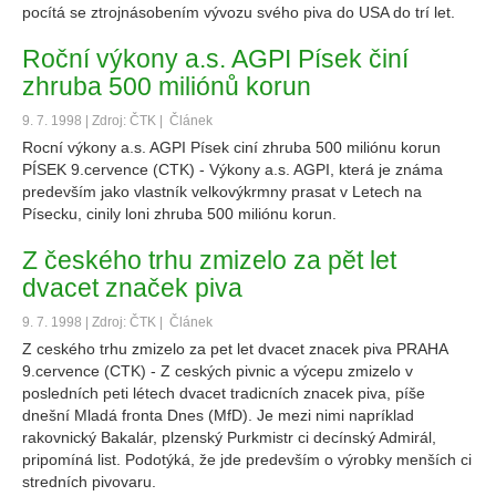
pocítá se ztrojnásobením vývozu svého piva do USA do trí let.
Roční výkony a.s. AGPI Písek činí
zhruba 500 miliónů korun
9. 7. 1998 | Zdroj: ČTK |
Článek
Rocní výkony a.s. AGPI Písek ciní zhruba 500 miliónu korun
PÍSEK 9.cervence (CTK) - Výkony a.s. AGPI, která je známa
predevším jako vlastník velkovýkrmny prasat v Letech na
Písecku, cinily loni zhruba 500 miliónu korun.
Z českého trhu zmizelo za pět let
dvacet značek piva
9. 7. 1998 | Zdroj: ČTK |
Článek
Z ceského trhu zmizelo za pet let dvacet znacek piva PRAHA
9.cervence (CTK) - Z ceských pivnic a výcepu zmizelo v
posledních peti létech dvacet tradicních znacek piva, píše
dnešní Mladá fronta Dnes (MfD). Je mezi nimi napríklad
rakovnický Bakalár, plzenský Purkmistr ci decínský Admirál,
pripomíná list. Podotýká, že jde predevším o výrobky menších ci
stredních pivovaru.