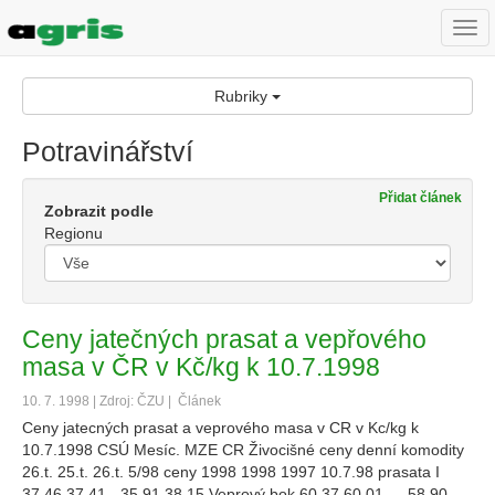
Togg
navi
Rubriky
Potravinářství
Přidat článek
Zobrazit podle
Regionu
Ceny jatečných prasat a vepřového
masa v ČR v Kč/kg k 10.7.1998
10. 7. 1998 | Zdroj: ČZU |
Článek
Ceny jatecných prasat a veprového masa v CR v Kc/kg k
10.7.1998 CSÚ Mesíc. MZE CR Živocišné ceny denní komodity
26.t. 25.t. 26.t. 5/98 ceny 1998 1998 1997 10.7.98 prasata I
37,46 37,41 - 35,91 38,15 Veprový bok 60,37 60,01 - - 58,90