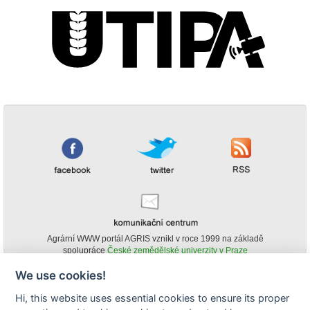
Agrární WWW portál AGRIS vznikl v roce 1999 na základě
spolupráce
České zemědělské univerzity v Praze
s
Ministerstvem zemědělství ČR
We use cookies!
© Copyright AGRIS 2000-2026 -
ISSN 1213-1369
- Publikování a šíření
Hi, this website uses essential cookies to ensure its proper
obsahu agrárního WWW portálu AGRIS je možné