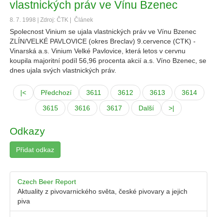
vlastnických práv ve Vínu Bzenec
8. 7. 1998 | Zdroj: ČTK |
Článek
Spolecnost Vinium se ujala vlastnických práv ve Vínu Bzenec
ZLÍN/VELKÉ PAVLOVICE (okres Breclav) 9.cervence (CTK) -
Vinarská a.s. Vinium Velké Pavlovice, která letos v cervnu
koupila majoritní podíl 56,96 procenta akcií a.s. Víno Bzenec, se
dnes ujala svých vlastnických práv.
|<
Předchozí
3611
3612
3613
3614
3615
3616
3617
Další
>|
Odkazy
Přidat odkaz
Czech Beer Report
Aktuality z pivovarnického světa, české pivovary a jejich
piva