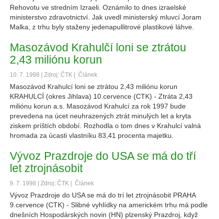
Rehovotu ve stredním Izraeli. Oznámilo to dnes izraelské
ministerstvo zdravotnictví. Jak uvedl ministerský mluvcí Joram
Malka, z trhu byly staženy jedenapullitrové plastikové láhve.
Masozávod Krahulčí loni se ztrátou
2,43 miliónu korun
10. 7. 1998 | Zdroj: ČTK |
Článek
Masozávod Krahulcí loni se ztrátou 2,43 miliónu korun
KRAHULCÍ (okres Jihlava) 10.cervence (CTK) - Ztráta 2,43
miliónu korun a.s. Masozávod Krahulcí za rok 1997 bude
prevedena na úcet neuhrazených ztrát minulých let a kryta
ziskem príštích období. Rozhodla o tom dnes v Krahulcí valná
hromada za úcasti vlastníku 83,41 procenta majetku.
Vývoz Prazdroje do USA se má do tří
let ztrojnásobit
9. 7. 1998 | Zdroj: ČTK |
Článek
Vývoz Prazdroje do USA se má do trí let ztrojnásobit PRAHA
9.cervence (CTK) - Slibné vyhlídky na americkém trhu má podle
dnešních Hospodárských novin (HN) plzenský Prazdroj, když