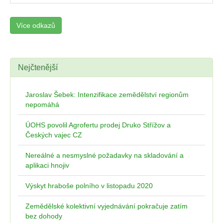
Více odkazů
Nejčtenější
Jaroslav Šebek: Intenzifikace zemědělství regionům
nepomáhá
ÚOHS povolil Agrofertu prodej Druko Střížov a
Českých vajec CZ
Nereálné a nesmyslné požadavky na skladování a
aplikaci hnojiv
Výskyt hraboše polního v listopadu 2020
Zemědělské kolektivní vyjednávání pokračuje zatím
bez dohody