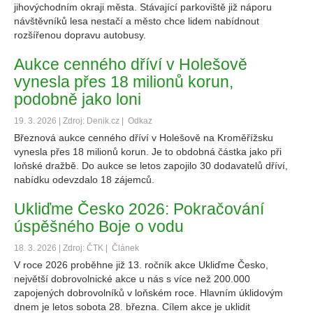
jihovýchodním okraji města. Stávající parkoviště již náporu
návštěvníků lesa nestačí a město chce lidem nabídnout
rozšířenou dopravu autobusy.
Aukce cenného dříví v Holešově
vynesla přes 18 milionů korun,
podobně jako loni
19. 3. 2026 | Zdroj: Denik.cz |
Odkaz
Březnová aukce cenného dříví v Holešově na Kroměřížsku
vynesla přes 18 milionů korun. Je to obdobná částka jako při
loňské dražbě. Do aukce se letos zapojilo 30 dodavatelů dříví,
nabídku odevzdalo 18 zájemců.
Ukliďme Česko 2026: Pokračování
úspěšného Boje o vodu
18. 3. 2026 | Zdroj: ČTK |
Článek
V roce 2026 proběhne již 13. ročník akce Ukliďme Česko,
největší dobrovolnické akce u nás s více než 200.000
zapojených dobrovolníků v loňském roce. Hlavním úklidovým
dnem je letos sobota 28. března. Cílem akce je uklidit