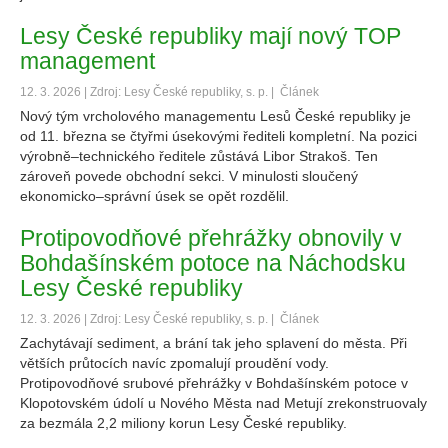
Lesy České republiky mají nový TOP
management
12. 3. 2026 | Zdroj: Lesy České republiky, s. p. |
Článek
Nový tým vrcholového managementu Lesů České republiky je
od 11. března se čtyřmi úsekovými řediteli kompletní. Na pozici
výrobně–technického ředitele zůstává Libor Strakoš. Ten
zároveň povede obchodní sekci. V minulosti sloučený
ekonomicko–správní úsek se opět rozdělil.
Protipovodňové přehrážky obnovily v
Bohdašínském potoce na Náchodsku
Lesy České republiky
12. 3. 2026 | Zdroj: Lesy České republiky, s. p. |
Článek
Zachytávají sediment, a brání tak jeho splavení do města. Při
větších průtocích navíc zpomalují proudění vody.
Protipovodňové srubové přehrážky v Bohdašínském potoce v
Klopotovském údolí u Nového Města nad Metují zrekonstruovaly
za bezmála 2,2 miliony korun Lesy České republiky.