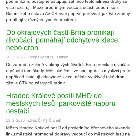
podmínkám, postupně ustupují, zatímco teplomilnější druhy se
více rozšiřují. Mezinárodní tým vědců s účastí odborníků z
Botanického ústavu AV ČR nyní poprvé porovnal, jak tyto změny
probíhají v různých typech prostředí.
Do okrajových částí Brna pronikají
divočáci, pomáhají odchytové klece
nebo dron
20. 3. 2026 | Zdroj: Ekolist.cz |
Odkaz
Do zahrad a zeleně v okrajových čtvrtích Brna pronikají divočáci
a působí tam škody. Městské části ve spolupráci s myslivci proto
například instalují odchytové klece, někde využívají také dron,
zjistila ČTK od zástupců radnic.
Hradec Králové posílí MHD do
městských lesů, parkoviště náporu
nestačí
19. 3. 2026 | Zdroj: ČTK |
Článek
Město Hradec Králové posílí od posledního březnového víkendu
linku městské hromadné dopravy vedoucí do městských lesů na