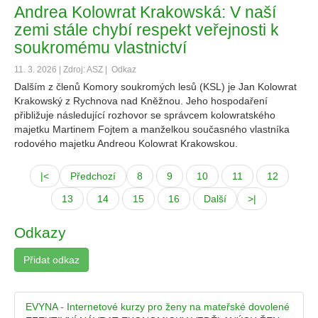
Andrea Kolowrat Krakowská: V naší
zemi stále chybí respekt veřejnosti k
soukromému vlastnictví
11. 3. 2026 | Zdroj: ASZ |
Odkaz
Dalším z členů Komory soukromých lesů (KSL) je Jan Kolowrat
Krakowský z Rychnova nad Kněžnou. Jeho hospodaření
přibližuje následující rozhovor se správcem kolowratského
majetku Martinem Fojtem a manželkou současného vlastníka
rodového majetku Andreou Kolowrat Krakowskou.
|<
Předchozí
8
9
10
11
12
13
14
15
16
Další
>|
Odkazy
Přidat odkaz
EVYNA - Internetové kurzy pro ženy na mateřské dovolené