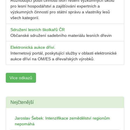
Rozhodující podíl činnosti tvoří řešení výzkumných úkolů
pro lesní hospodářství a zajišťování expertních a
výzkumných činností pro státní správu a vlastníky lesů
všech kategorií.
Sdružení lesních školkařů ČR
Občanské sdružení sadebního materiálu lesních dřevin
Elektronická aukce dříví.
Internetový portál, poskytující služby v oblasti elektronické
aukce dříví na OM/ES a dřevařských výrobků.
Více odkazů
Nejčtenější
Jaroslav Šebek: Intenzifikace zemědělství regionům
nepomáhá