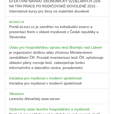
EFEKTIVNÍ NÁVRAT EKONOMICKY VZDĚLANÝCH ŽEN
NA TRH PRÁCE PO RODIČOVSKÉ DOVOLENÉ 2015 -
Internetové kurzy pro ženy na mateřské dovolené
eLovci.cz
Portál eLovci.cz je zaměřen na individuální inzerci a
prezentaci firem v oblasti myslivosti z České republiky a
Slovenska.
Ústav pro hospodářskou úpravu lesů Brandýs nad Labem
je organizační složkou státu zřízenou Ministerstvem
zemědělství ČR. Provádí inventarizaci lesů ČR, vyhotovuje
oblastní plány rozvoje lesů, zabezpečuje funkci
informačního a datového centra, poradentství.
Iniciativa pro myslivost v moderní společnosti
Iniciativa pro myslivost v moderní společnosti
Silvarium
Lesnicko dřevařský www server
Výzkumný ústav lesního hospodářství a myslivosti