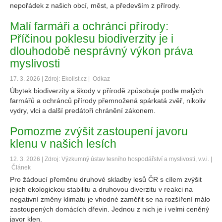
nepořádek z našich obcí, měst, a především z přírody.
Malí farmáři a ochránci přírody:
Příčinou poklesu biodiverzity je i
dlouhodobě nesprávný výkon práva
myslivosti
17. 3. 2026 | Zdroj: Ekolist.cz |
Odkaz
Úbytek biodiverzity a škody v přírodě způsobuje podle malých
farmářů a ochránců přírody přemnožená spárkatá zvěř, nikoliv
vydry, vlci a další predátoři chránění zákonem.
Pomozme zvýšit zastoupení javoru
klenu v našich lesích
12. 3. 2026 | Zdroj: Výzkumný ústav lesního hospodářství a myslivosti, v.v.i. |
Článek
Pro žádoucí přeměnu druhové skladby lesů ČR s cílem zvýšit
jejich ekologickou stabilitu a druhovou diverzitu v reakci na
negativní změny klimatu je vhodné zaměřit se na rozšíření málo
zastoupených domácích dřevin. Jednou z nich je i velmi ceněný
javor klen.