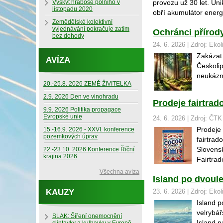
Výskyt hraboše polního v
provozu už 30 let. Uni
listopadu 2020
obří akumulátor energi
Zemědělské kolektivní
vyjednávání pokračuje zatím
Ochránci přírody
bez dohody
24. 6. 2026 | Zdroj: Ekol
Zakázat 
AVÍZA
Českoli
neukázně
20.-25.8. 2026 ZEMĚ ŽIVITELKA
2.9. 2026 Den ve vinohradu
Prodeje fairtrad
9.9. 2026 Politika propagace
Evropské unie
24. 6. 2026 | Zdroj: ČTK
Prodeje 
15.-16.9. 2026 - XXVI. konference
pozemkových úprav
fairtrad
Slovensk
22.-23.10. 2026 Konference Říční
krajina 2026
Fairtrad
Všechna avíza
Island po dvoul
KAUZY
23. 6. 2026 | Zdroj: Ekol
Island p
velrybář
SLAK: Šíření onemocnění
Island p