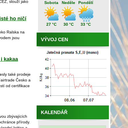
ČEZ, slouží jako
Sobota
Neděle
Pondělí
sté ho ničí
27 °C
30 °C
33 °C
leko Ralska na
vodem jsou
VÝVOJ CEN
 i kakaa
lesly také prodeje
Fairtrade Česko a
í od certifikace
KALENDÁŘ
vou zbývajících
ochránce přírody.
rodní kritice a