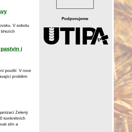
avy
Podporujeme
tovsku. V sobotu
 březích
pastvin i
ní pouští. V roce
ávající problém
ganizací Zelený
40 konkrétních
vat stín a