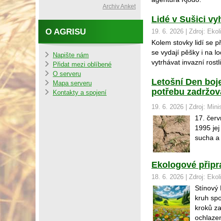
Archiv Anket
Lidé v Sušici vy
O AGRISU
19. 6. 2026 | Zdroj: Ekol
Kolem stovky lidí se p
se vydají pěšky i na l
Napište nám
vytrhávat invazní rost
Přidat mezi oblíbené
O serveru
Letošní Den boje
Mapa serveru
potřebu zadržova
Kontakty a spojení
19. 6. 2026 | Zdroj: Mini
17. červ
1995 jej
sucha a
Ekologové připr
18. 6. 2026 | Zdroj: Ekol
Stínový 
kruh spo
kroků za
ochlazen