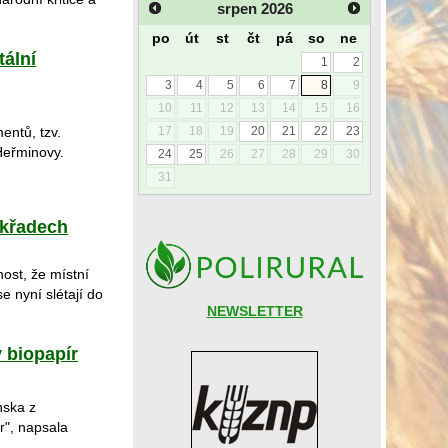
srpen
2026
po
út
st
čt
pá
so
ne
tální
1
2
3
4
5
6
7
8
9
10
11
12
13
14
15
16
entů, tzv.
17
18
19
20
21
22
23
Heřminovy.
24
25
26
27
28
29
30
31
okřadech
ost, že místní
se nyní slétají do
NEWSLETTER
 biopapír
nska z
r", napsala