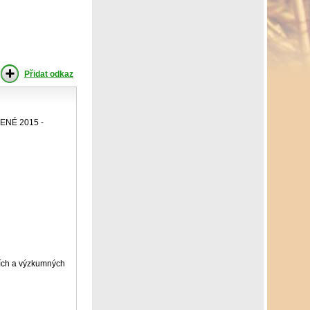
Přidat odkaz
NÉ 2015 -
tních a výzkumných