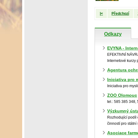
|<
Předchozí
Odkazy
EVYNA - Inter
EFEKTIVNÍ NÁV
Internetové kurzy
Agentura ochra
Iniciativa pro
Iniciativa pro mys
ZOO Olomouc
tel.: 585 385 348,
Výzkumný ústa
Rozhodující podíl 
činností pro státní
Asociace farm