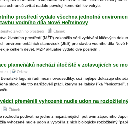
su ochránců zvířat nadále povolují komerční lov velryb.
otního prostředí vydalo všechna jednotná enviromen
stavbu Vodního díla Nové Heřminovy
sterstvo životního prostředí |
Článek
stvo životního prostředí (MŽP) zakončilo sérii vydávání klíčových dokum
ých environmentálních stanovisek (JES) pro stavbu vodního díla Nové 
ek je celkem devět, MŽP aktuálně vydalo dvě poslední.
ce plameňáků nachází útočiště v zotavujících se m
ist.cz |
Odkaz
é Benátské laguně řadí mezi novousedlíky, což nejlépe dokazuje skutečn
né slovo. Ale tito narůžovělí ptáci, kterým se italsky říká "fenicotteri", 
počtu.
vědci přeměnili vyhozené nudle udon na rozložitelný
 |
Článek
e rozhodla podívat na jednu z nejznámějších potravin západního Japo
žila vyhozené nudle udon a vytvořila z nich biologicky rozložitelný "papí