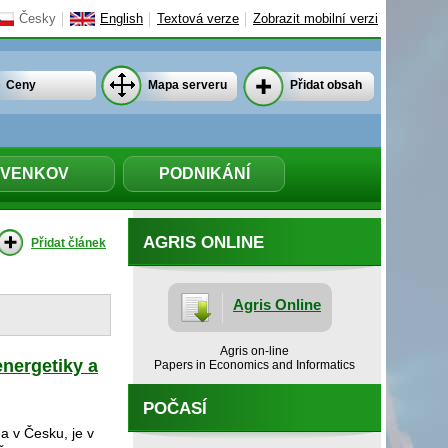
Česky
English
Textová verze
Zobrazit mobilní verzi
Ceny
Mapa serveru
Přidat obsah
VENKOV
PODNIKÁNÍ
AGRIS ONLINE
Přidat článek
Agris Online
Agris on-line
energetiky a
Papers in Economics and Informatics
POČASÍ
a v Česku, je v