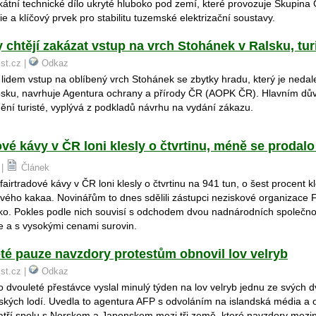
kátní technické dílo ukryté hluboko pod zemí, které provozuje Skupina 
e a klíčový prvek pro stabilitu tuzemské elektrizační soustavy.
 chtějí zakázat vstup na vrch Stohánek v Ralsku, turi
ist.cz |
Odkaz
lidem vstup na oblíbený vrch Stohánek se zbytky hradu, který je neda
psku, navrhuje Agentura ochrany a přírody ČR (AOPK ČR). Hlavním dů
ní turisté, vyplývá z podkladů návrhu na vydání zákazu.
ové kávy v ČR loni klesly o čtvrtinu, méně se prodalo
 |
Článek
fairtradové kávy v ČR loni klesly o čtvrtinu na 941 tun, o šest procent k
ového kakaa. Novinářům to dnes sdělili zástupci neziskové organizace 
o. Pokles podle nich souvisí s odchodem dvou nadnárodních společnost
e a s vysokými cenami surovin.
eté pauze navzdory protestům obnovil lov velryb
ist.cz |
Odkaz
o dvouleté přestávce vyslal minulý týden na lov velryb jednu ze svých d
ských lodí. Uvedla to agentura AFP s odvoláním na islandská média a 
atří spolu s Norskem a Japonskem mezi tři země, které navzdory meziná