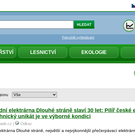
Pokročilé vyhledávání
ŘSTVÍ
LESNICTVÍ
EKOLOGIE
gionu
ní elektrárna Dlouhé stráně slaví 30 let: Pilíř české 
hnický unikát je ve výborné kondici
iweb.cz |
Odkaz
ktrárna Dlouhé stráně, největší a nejvýkonnější přečerpávací elektrárn