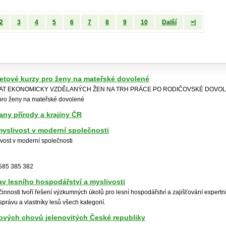
2
3
4
5
6
7
8
9
10
Další
>|
netové kurzy pro ženy na mateřské dovolené
RAT EKONOMICKY VZDĚLANÝCH ŽEN NA TRH PRÁCE PO RODIČOVSKÉ DOVOLE
 pro ženy na mateřské dovolené
ny přírody a krajiny ČR
 myslivost v moderní společnosti
livost v moderní společnosti
 585 385 382
v lesního hospodářství a myslivosti
činnosti tvoří řešení výzkumných úkolů pro lesní hospodářství a zajišťování exper
 správu a vlastníky lesů všech kategorií.
ových chovů jelenovitých České republiky