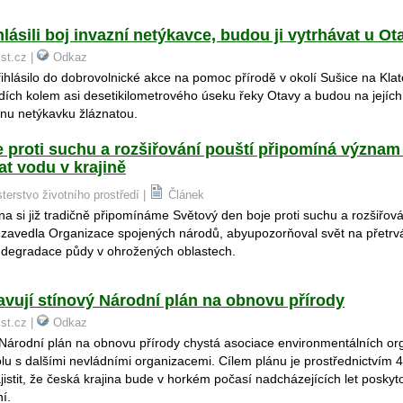
hlásili boj invazní netýkavce, budou ji vytrhávat u Ot
ist.cz |
Odkaz
řihlásilo do dobrovolnické akce na pomoc přírodě v okolí Sušice na Kla
odích kolem asi desetikilometrového úseku řeky Otavy a budou na jejích
linu netýkavku žláznatou.
 proti suchu a rozšiřování pouští připomíná význam 
t vodu v krajině
sterstvo životního prostředí |
Článek
na si již tradičně připomínáme Světový den boje proti suchu a rozšiřová
 zavedla Organizace spojených národů, abyupozorňoval svět na přetrv
 degradace půdy v ohrožených oblastech.
avují stínový Národní plán na obnovu přírody
ist.cz |
Odkaz
Národní plán na obnovu přírody chystá asociace environmentálních or
lu s dalšími nevládními organizacemi. Cílem plánu je prostřednictvím 
jistit, že česká krajina bude v horkém počasí nadcházejících let poskyto
í.