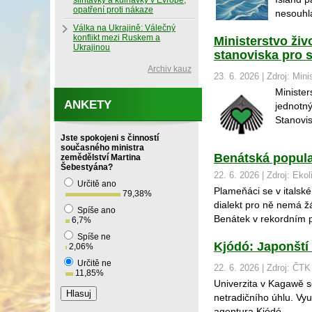
slintavky a kulhavky v Evropě,
opatření proti nákaze
nesouhla
Válka na Ukrajině: Válečný
konflikt mezi Ruskem a
Ministerstvo živ
Ukrajinou
stanoviska pro 
Archiv kauz
23. 6. 2026 | Zdroj: Mini
Minister
ANKETY
jednotn
Stanovis
Jste spokojeni s činností
současného ministra
Benátská popula
zemědělství Martina
Šebestyána?
22. 6. 2026 | Zdroj: Ekol
Určitě ano
Plameňáci se v italsk
79,38
%
dialekt pro ně nemá žád
Spíše ano
Benátek v rekordním 
6,7
%
Spíše ne
Kjódó: Japonští 
2,06
%
Určitě ne
22. 6. 2026 | Zdroj: ČTK
11,85
%
Univerzita v Kagawě s
netradičního úhlu. Vyu
agentura Kjódó.