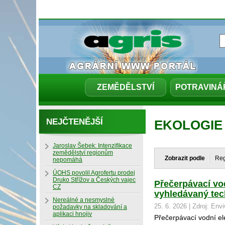
ZEMĚDĚLSTVÍ
POTRAVINÁ
NEJČTENĚJŠÍ
EKOLOGIE
Jaroslav Šebek: Intenzifikace
zemědělství regionům
Zobrazit podle
Re
nepomáhá
ÚOHS povolil Agrofertu prodej
Druko Střížov a Českých vajec
Přečerpávací vod
CZ
vyhledávaný tec
Nereálné a nesmyslné
25. 6. 2026 | Zdroj: Env
požadavky na skladování a
aplikaci hnojiv
Přečerpávací vodní ele