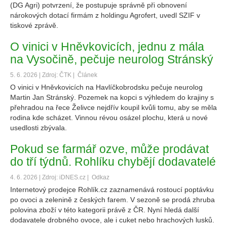
(DG Agri) potvrzení, že postupuje správně při obnovení
nárokových dotací firmám z holdingu Agrofert, uvedl SZIF v
tiskové zprávě.
O vinici v Hněvkovicích, jednu z mála
na Vysočině, pečuje neurolog Stránský
5. 6. 2026 | Zdroj: ČTK |
Článek
O vinici v Hněvkovicích na Havlíčkobrodsku pečuje neurolog
Martin Jan Stránský. Pozemek na kopci s výhledem do krajiny s
přehradou na řece Želivce nejdřív koupil kvůli tomu, aby se měla
rodina kde scházet. Vinnou révou osázel plochu, která u nové
usedlosti zbývala.
Pokud se farmář ozve, může prodávat
do tří týdnů. Rohlíku chybějí dodavatelé
4. 6. 2026 | Zdroj: iDNES.cz |
Odkaz
Internetový prodejce Rohlík.cz zaznamenává rostoucí poptávku
po ovoci a zelenině z českých farem. V sezoně se prodá zhruba
polovina zboží v této kategorii právě z ČR. Nyní hledá další
dodavatele drobného ovoce, ale i cuket nebo hrachových lusků.