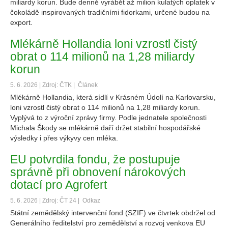
miliardy korun. Bude denně vyrábět až milion kulatých oplatek v
čokoládě inspirovaných tradičními fidorkami, určené budou na
export.
Mlékárně Hollandia loni vzrostl čistý
obrat o 114 milionů na 1,28 miliardy
korun
5. 6. 2026 | Zdroj: ČTK |
Článek
Mlékárně Hollandia, která sídlí v Krásném Údolí na Karlovarsku,
loni vzrostl čistý obrat o 114 milionů na 1,28 miliardy korun.
Vyplývá to z výroční zprávy firmy. Podle jednatele společnosti
Michala Škody se mlékárně daří držet stabilní hospodářské
výsledky i přes výkyvy cen mléka.
EU potvrdila fondu, že postupuje
správně při obnovení nárokových
dotací pro Agrofert
5. 6. 2026 | Zdroj: ČT 24 |
Odkaz
Státní zemědělský intervenční fond (SZIF) ve čtvrtek obdržel od
Generálního ředitelství pro zemědělství a rozvoj venkova EU