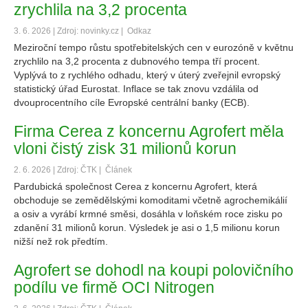
zrychlila na 3,2 procenta
3. 6. 2026 | Zdroj: novinky.cz |
Odkaz
Meziroční tempo růstu spotřebitelských cen v eurozóně v květnu
zrychlilo na 3,2 procenta z dubnového tempa tří procent.
Vyplývá to z rychlého odhadu, který v úterý zveřejnil evropský
statistický úřad Eurostat. Inflace se tak znovu vzdálila od
dvouprocentního cíle Evropské centrální banky (ECB).
Firma Cerea z koncernu Agrofert měla
vloni čistý zisk 31 milionů korun
2. 6. 2026 | Zdroj: ČTK |
Článek
Pardubická společnost Cerea z koncernu Agrofert, která
obchoduje se zemědělskými komoditami včetně agrochemikálií
a osiv a vyrábí krmné směsi, dosáhla v loňském roce zisku po
zdanění 31 milionů korun. Výsledek je asi o 1,5 milionu korun
nižší než rok předtím.
Agrofert se dohodl na koupi polovičního
podílu ve firmě OCI Nitrogen