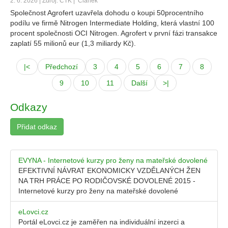
2. 6. 2026 | Zdroj: ČTK |
Článek
Společnost Agrofert uzavřela dohodu o koupi 50procentního
podílu ve firmě Nitrogen Intermediate Holding, která vlastní 100
procent společnosti OCI Nitrogen. Agrofert v první fázi transakce
zaplatí 55 milionů eur (1,3 miliardy Kč).
|<
Předchozí
3
4
5
6
7
8
9
10
11
Další
>|
Odkazy
Přidat odkaz
EVYNA - Internetové kurzy pro ženy na mateřské dovolené
EFEKTIVNÍ NÁVRAT EKONOMICKY VZDĚLANÝCH ŽEN
NA TRH PRÁCE PO RODIČOVSKÉ DOVOLENÉ 2015 -
Internetové kurzy pro ženy na mateřské dovolené
eLovci.cz
Portál eLovci.cz je zaměřen na individuální inzerci a