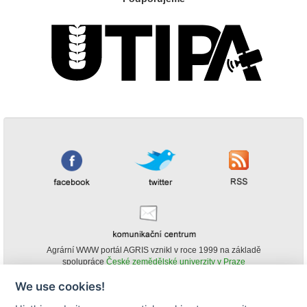
Agrární WWW portál AGRIS vznikl v roce 1999 na základě
spolupráce
České zemědělské univerzity v Praze
s
Ministerstvem zemědělství ČR
We use cookies!
© Copyright AGRIS 2000-2026 -
ISSN 1213-1369
- Publikování a šíření