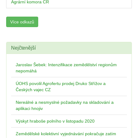
Agrární komora ČR
Více odkazů
Nejčtenější
Jaroslav Šebek: Intenzifikace zemědělství regionům
nepomáhá
ÚOHS povolil Agrofertu prodej Druko Střížov a
Českých vajec CZ
Nereálné a nesmyslné požadavky na skladování a
aplikaci hnojiv
Výskyt hraboše polního v listopadu 2020
Zemědělské kolektivní vyjednávání pokračuje zatím