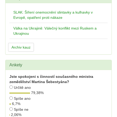
SLAK: Šíření onemocnění slintavky a kulhavky v
Evropě, opatření proti nákaze
Válka na Ukrajině: Válečný konflikt mezi Ruskem a
Ukrajinou
Archiv kauz
Ankety
Jste spokojeni s činností současného ministra
zemědělství Martina Šebestyána?
Určitě ano
79,38
%
Spíše ano
6,7
%
Spíše ne
2,06
%