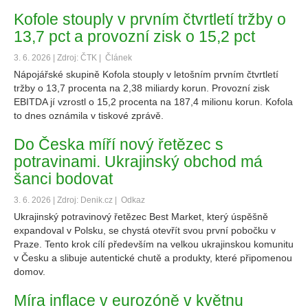
Kofole stouply v prvním čtvrtletí tržby o
13,7 pct a provozní zisk o 15,2 pct
3. 6. 2026 | Zdroj: ČTK |
Článek
Nápojářské skupině Kofola stouply v letošním prvním čtvrtletí
tržby o 13,7 procenta na 2,38 miliardy korun. Provozní zisk
EBITDA jí vzrostl o 15,2 procenta na 187,4 milionu korun. Kofola
to dnes oznámila v tiskové zprávě.
Do Česka míří nový řetězec s
potravinami. Ukrajinský obchod má
šanci bodovat
3. 6. 2026 | Zdroj: Denik.cz |
Odkaz
Ukrajinský potravinový řetězec Best Market, který úspěšně
expandoval v Polsku, se chystá otevřít svou první pobočku v
Praze. Tento krok cílí především na velkou ukrajinskou komunitu
v Česku a slibuje autentické chutě a produkty, které připomenou
domov.
Míra inflace v eurozóně v květnu