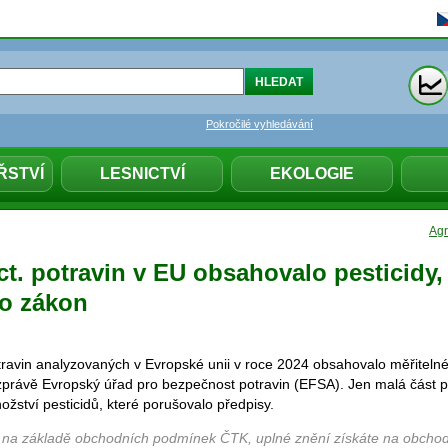
Pokročilé vyhledávání
ŘSTVÍ
LESNICTVÍ
EKOLOGIE
Agr
t. potravin v EU obsahovalo pesticidy,
lo zákon
ravin analyzovaných v Evropské unii v roce 2024 obsahovalo měřitelné 
zprávě Evropský úřad pro bezpečnost potravin (EFSA). Jen malá část p
žství pesticidů, které porušovalo předpisy.
 na základě obchodních podmínek ČTK, uplné znění získáte na obchod