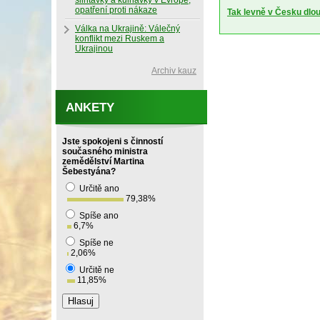
slintavky a kulhavky v Evropě,
opatření proti nákaze
Tak levně v Česku dlo
Válka na Ukrajině: Válečný
konflikt mezi Ruskem a
Ukrajinou
Archiv kauz
ANKETY
Jste spokojeni s činností
současného ministra
zemědělství Martina
Šebestyána?
Určitě ano
79,38
%
Spíše ano
6,7
%
Spíše ne
2,06
%
Určitě ne
11,85
%