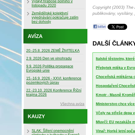
Výskyt hraboše polního v
listopadu 2020
Copyright (2003) The 
publikovány, vysílány,
Zemědělské kolektivní
vyjednávání pokračuje zatím
bez dohody
AVÍZA
DALŠÍ ČLÁNK
20.-25.8. 2026 ZEMĚ ŽIVITELKA
2.9. 2026 Den ve vinohradu
Italské těstoviny, kte
9.9. 2026 Politika propagace
Přebytek mléka v Evrop
Evropské unie
Choceňská mlékárna ch
15.-16.9. 2026 - XXVI. konference
pozemkových úprav
Hospodaření Choceňské
22.-23.10. 2026 Konference Říční
krajina 2026
Kmotr - Masně Kroměříž
Všechna avíza
Ministerstvo chce více
Včely na střeše depa 
KAUZY
Mluvčí: EU nezakáže m
SLAK: Šíření onemocnění
Vinař: Horké letní poča