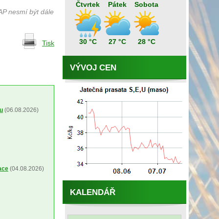
Čtvrtek
Pátek
Sobota
AP nesmí být dále
30 °C
27 °C
28 °C
Tisk
VÝVOJ CEN
ou
(06.08.2026)
ace
(04.08.2026)
KALENDÁŘ