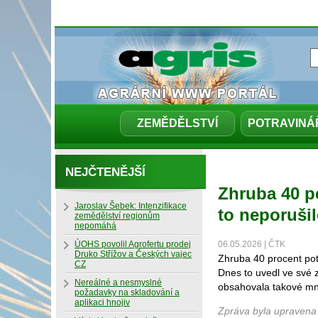
ZEMĚDĚLSTVÍ
POTRAVINÁ
NEJČTENĚJŠÍ
Zhruba 40 pc
Jaroslav Šebek: Intenzifikace
to neporuši
zemědělství regionům
nepomáhá
ÚOHS povolil Agrofertu prodej
06.05.2026 | ČTK
Druko Střížov a Českých vajec
Zhruba 40 procent pot
CZ
Dnes to uvedl ve své 
Nereálné a nesmyslné
obsahovala takové mno
požadavky na skladování a
aplikaci hnojiv
Zpráva byla upravena