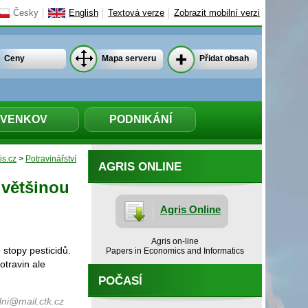
Česky
English
Textová verze
Zobrazit mobilní verzi
Ceny
Mapa serveru
Přidat obsah
VENKOV
PODNIKÁNÍ
is.cz
>
Potravinářství
AGRIS ONLINE
 většinou
Agris Online
Agris on-line
stopy pesticidů.
Papers in Economics and Informatics
otravin ale
POČASÍ
ni@mail.ctk.cz