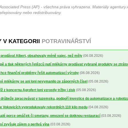
Associated Press (AP) - všechna práva vyhrazena. Materiály agentury 
 přepisovány nebo redistribuovány.
Y V KATEGORII
POTRAVINÁŘSTVÍ
ré prodával Albert, obsahovaly méně vajec, než měly
(06.08.2026)
ě a tlak některých řetězců nutí mlékárny prodávat vybrané produkty se ztrát
ce finanční problémy řešit automatizací výroby
(06.08.2026)
 mlékárny se ani loni nevymanilo ze záporných čísel
(05.08.2026)
 z koncernu Agrofert loni vzrostly tržby i zisk
(05.08.2026)
 drůbeže zpracovávat v tuzemsku, podpoří investice do automatizace a robotiz
ve Vokovicích vyprodukovaly rekordních 110 kilo medu
(04.08.2026)
alé porce omáček či smetany, omezení se dotknou restaurací
(03.08.2026)
sí zvyšuje zájem o perlivá vína
(03.08.2026)