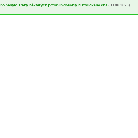
uho nebylo. Ceny některých potravin dosáhly historického dna
(03.08.2026)