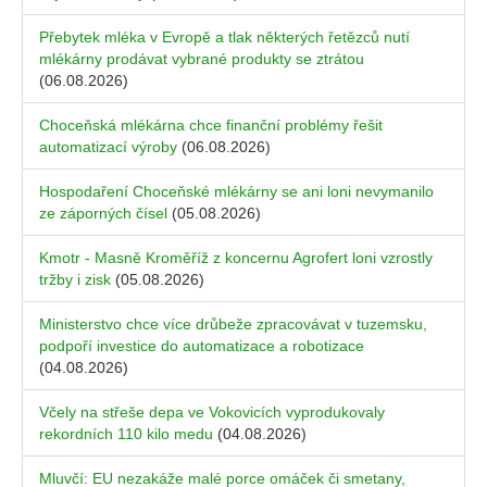
Přebytek mléka v Evropě a tlak některých řetězců nutí
mlékárny prodávat vybrané produkty se ztrátou
(06.08.2026)
Choceňská mlékárna chce finanční problémy řešit
automatizací výroby
(06.08.2026)
Hospodaření Choceňské mlékárny se ani loni nevymanilo
ze záporných čísel
(05.08.2026)
Kmotr - Masně Kroměříž z koncernu Agrofert loni vzrostly
tržby i zisk
(05.08.2026)
Ministerstvo chce více drůbeže zpracovávat v tuzemsku,
podpoří investice do automatizace a robotizace
(04.08.2026)
Včely na střeše depa ve Vokovicích vyprodukovaly
rekordních 110 kilo medu
(04.08.2026)
Mluvčí: EU nezakáže malé porce omáček či smetany,