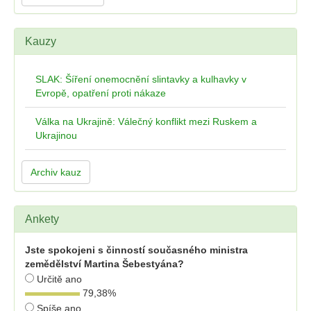
Kauzy
SLAK: Šíření onemocnění slintavky a kulhavky v
Evropě, opatření proti nákaze
Válka na Ukrajině: Válečný konflikt mezi Ruskem a
Ukrajinou
Archiv kauz
Ankety
Jste spokojeni s činností současného ministra
zemědělství Martina Šebestyána?
Určitě ano
79,38
%
Spíše ano