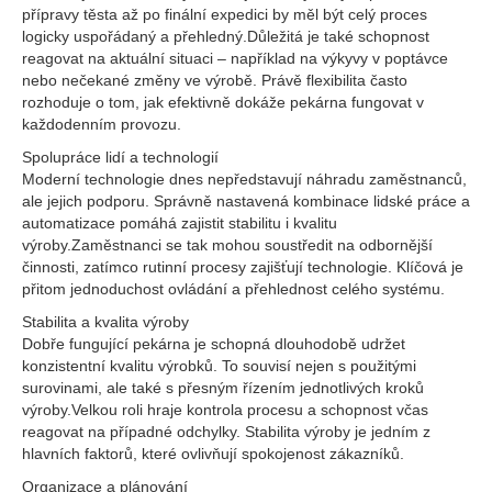
přípravy těsta až po finální expedici by měl být celý proces
logicky uspořádaný a přehledný.Důležitá je také schopnost
reagovat na aktuální situaci – například na výkyvy v poptávce
nebo nečekané změny ve výrobě. Právě flexibilita často
rozhoduje o tom, jak efektivně dokáže pekárna fungovat v
každodenním provozu.
Spolupráce lidí a technologií
Moderní technologie dnes nepředstavují náhradu zaměstnanců,
ale jejich podporu. Správně nastavená kombinace lidské práce a
automatizace pomáhá zajistit stabilitu i kvalitu
výroby.Zaměstnanci se tak mohou soustředit na odbornější
činnosti, zatímco rutinní procesy zajišťují technologie. Klíčová je
přitom jednoduchost ovládání a přehlednost celého systému.
Stabilita a kvalita výroby
Dobře fungující pekárna je schopná dlouhodobě udržet
konzistentní kvalitu výrobků. To souvisí nejen s použitými
surovinami, ale také s přesným řízením jednotlivých kroků
výroby.Velkou roli hraje kontrola procesu a schopnost včas
reagovat na případné odchylky. Stabilita výroby je jedním z
hlavních faktorů, které ovlivňují spokojenost zákazníků.
Organizace a plánování