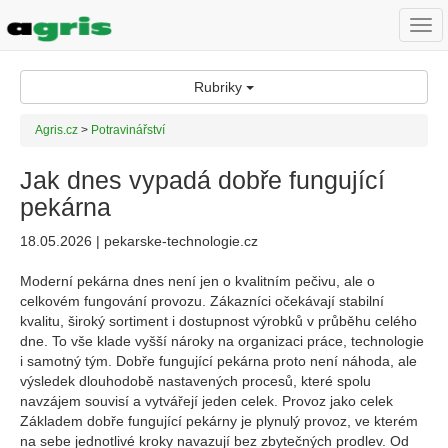
Togg
navi
Rubriky
Agris.cz
>
Potravinářství
Jak dnes vypadá dobře fungující
pekárna
18.05.2026 | pekarske-technologie.cz
Moderní pekárna dnes není jen o kvalitním pečivu, ale o
celkovém fungování provozu. Zákazníci očekávají stabilní
kvalitu, široký sortiment i dostupnost výrobků v průběhu celého
dne. To vše klade vyšší nároky na organizaci práce, technologie
i samotný tým. Dobře fungující pekárna proto není náhoda, ale
výsledek dlouhodobě nastavených procesů, které spolu
navzájem souvisí a vytvářejí jeden celek. Provoz jako celek
Základem dobře fungující pekárny je plynulý provoz, ve kterém
na sebe jednotlivé kroky navazují bez zbytečných prodlev. Od