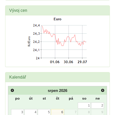
Vývoj cen
Kalendář
srpen
2026
po
út
st
čt
pá
so
ne
1
2
3
4
5
6
7
8
9