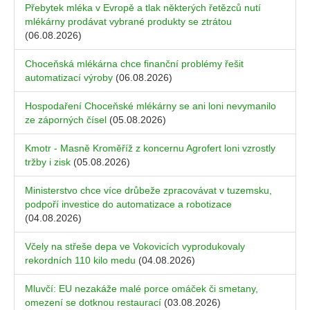
Přebytek mléka v Evropě a tlak některých řetězců nutí
mlékárny prodávat vybrané produkty se ztrátou
(06.08.2026)
Choceňská mlékárna chce finanční problémy řešit
automatizací výroby
(06.08.2026)
Hospodaření Choceňské mlékárny se ani loni nevymanilo
ze záporných čísel
(05.08.2026)
Kmotr - Masně Kroměříž z koncernu Agrofert loni vzrostly
tržby i zisk
(05.08.2026)
Ministerstvo chce více drůbeže zpracovávat v tuzemsku,
podpoří investice do automatizace a robotizace
(04.08.2026)
Včely na střeše depa ve Vokovicích vyprodukovaly
rekordních 110 kilo medu
(04.08.2026)
Mluvčí: EU nezakáže malé porce omáček či smetany,
omezení se dotknou restaurací
(03.08.2026)