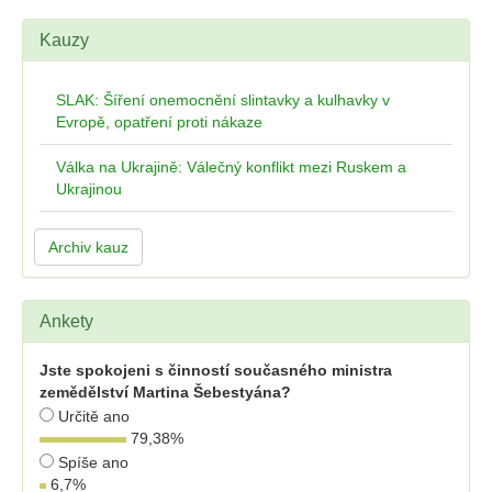
Kauzy
SLAK: Šíření onemocnění slintavky a kulhavky v
Evropě, opatření proti nákaze
Válka na Ukrajině: Válečný konflikt mezi Ruskem a
Ukrajinou
Archiv kauz
Ankety
Jste spokojeni s činností současného ministra
zemědělství Martina Šebestyána?
Určitě ano
79,38
%
Spíše ano
6,7
%