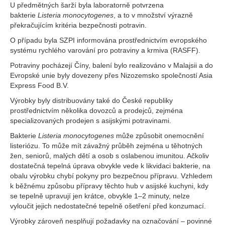
U předmětných šarží byla laboratorně potvrzena
bakterie
Listeria monocytogenes
, a to v množství výrazně
překračujícím kritéria bezpečnosti potravin.
O případu byla SZPI informována prostřednictvím evropského
systému rychlého varování pro potraviny a krmiva (RASFF).
Potraviny pocházejí Číny, balení bylo realizováno v Malajsii a do
Evropské unie byly dovezeny přes Nizozemsko společností Asia
Express Food B.V.
Výrobky byly distribuovány také do České republiky
prostřednictvím několika dovozců a prodejců, zejména
specializovaných prodejen s asijskými potravinami.
Bakterie
Listeria monocytogenes
může způsobit onemocnění
listeriózu. To může mít závažný průběh zejména u těhotných
žen, seniorů, malých dětí a osob s oslabenou imunitou. Ačkoliv
dostatečná tepelná úprava obvykle vede k likvidaci bakterie, na
obalu výrobku chybí pokyny pro bezpečnou přípravu. Vzhledem
k běžnému způsobu přípravy těchto hub v asijské kuchyni, kdy
se tepelně upravují jen krátce, obvykle 1–2 minuty, nelze
vyloučit jejich nedostatečné tepelně ošetření před konzumací.
Výrobky zároveň nesplňují požadavky na označování – povinné