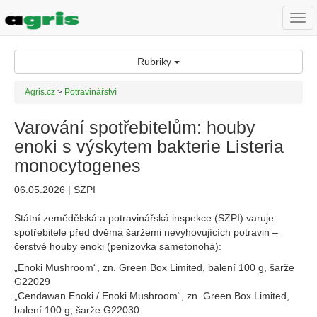
Togg
navi
Rubriky
Agris.cz
>
Potravinářství
Varování spotřebitelům: houby
enoki s výskytem bakterie Listeria
monocytogenes
06.05.2026 | SZPI
Státní zemědělská a potravinářská inspekce (SZPI) varuje
spotřebitele před dvěma šaržemi nevyhovujících potravin –
čerstvé houby enoki (penízovka sametonohá):
„Enoki Mushroom“, zn. Green Box Limited, balení 100 g, šarže
G22029
„Cendawan Enoki / Enoki Mushroom“, zn. Green Box Limited,
balení 100 g, šarže G22030