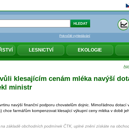
Pokročilé vyhledávání
ŘSTVÍ
LESNICTVÍ
EKOLOGIE
Agr
vůli klesajícím cenám mléka navýší dot
kl ministr
vrtinu navýší finanční podporu chovatelům dojnic. Mimořádnou dotací v
n) chce farmářům kompenzovat klesající výkupní ceny mléka v době je
 na základě obchodních podmínek ČTK, uplné znění získáte na obchod