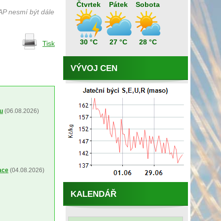
Čtvrtek
Pátek
Sobota
AP nesmí být dále
30 °C
27 °C
28 °C
Tisk
VÝVOJ CEN
ou
(06.08.2026)
ace
(04.08.2026)
KALENDÁŘ