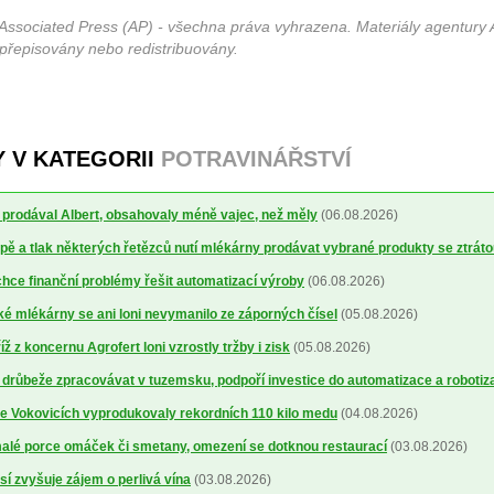
Associated Press (AP) - všechna práva vyhrazena. Materiály agentury 
 přepisovány nebo redistribuovány.
Y V KATEGORII
POTRAVINÁŘSTVÍ
ré prodával Albert, obsahovaly méně vajec, než měly
(06.08.2026)
ě a tlak některých řetězců nutí mlékárny prodávat vybrané produkty se ztrát
ce finanční problémy řešit automatizací výroby
(06.08.2026)
 mlékárny se ani loni nevymanilo ze záporných čísel
(05.08.2026)
 z koncernu Agrofert loni vzrostly tržby i zisk
(05.08.2026)
 drůbeže zpracovávat v tuzemsku, podpoří investice do automatizace a robotiz
ve Vokovicích vyprodukovaly rekordních 110 kilo medu
(04.08.2026)
alé porce omáček či smetany, omezení se dotknou restaurací
(03.08.2026)
sí zvyšuje zájem o perlivá vína
(03.08.2026)