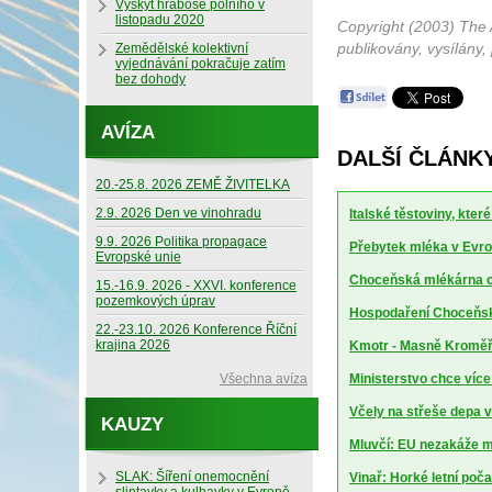
Výskyt hraboše polního v
listopadu 2020
Copyright (2003) The 
publikovány, vysílány,
Zemědělské kolektivní
vyjednávání pokračuje zatím
bez dohody
AVÍZA
DALŠÍ ČLÁNK
20.-25.8. 2026 ZEMĚ ŽIVITELKA
2.9. 2026 Den ve vinohradu
Italské těstoviny, kte
9.9. 2026 Politika propagace
Přebytek mléka v Evrop
Evropské unie
Choceňská mlékárna ch
15.-16.9. 2026 - XXVI. konference
pozemkových úprav
Hospodaření Choceňské
22.-23.10. 2026 Konference Říční
krajina 2026
Kmotr - Masně Kroměříž
Všechna avíza
Ministerstvo chce více
Včely na střeše depa 
KAUZY
Mluvčí: EU nezakáže m
SLAK: Šíření onemocnění
Vinař: Horké letní poča