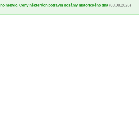
uho nebylo. Ceny některých potravin dosáhly historického dna
(03.08.2026)