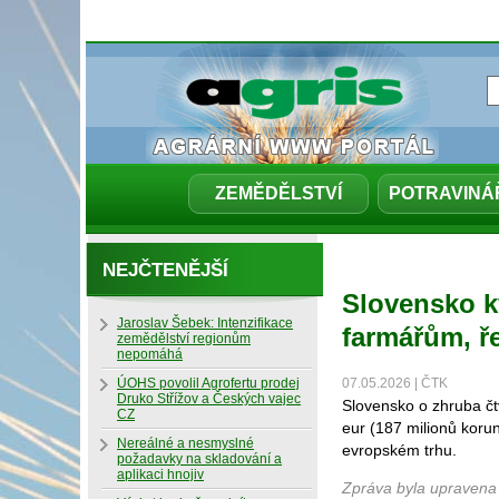
ZEMĚDĚLSTVÍ
POTRAVINÁ
NEJČTENĚJŠÍ
Slovensko k
Jaroslav Šebek: Intenzifikace
farmářům, ře
zemědělství regionům
nepomáhá
ÚOHS povolil Agrofertu prodej
07.05.2026 | ČTK
Druko Střížov a Českých vajec
Slovensko o zhruba čt
CZ
eur (187 milionů koru
Nereálné a nesmyslné
evropském trhu.
požadavky na skladování a
aplikaci hnojiv
Zpráva byla upravena