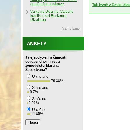
slintavky a kulhavky v Evropě,
opatření proti nákaze
Tak levně v Česku dlo
Válka na Ukrajině: Válečný
konflikt mezi Ruskem a
Ukrajinou
Archiv kauz
ANKETY
Jste spokojeni s činností
současného ministra
zemědělství Martina
Šebestyána?
Určitě ano
79,38
%
Spíše ano
6,7
%
Spíše ne
2,06
%
Určitě ne
11,85
%