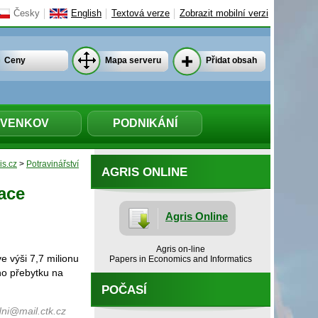
Česky
English
Textová verze
Zobrazit mobilní verzi
Ceny
Mapa serveru
Přidat obsah
VENKOV
PODNIKÁNÍ
is.cz
>
Potravinářství
AGRIS ONLINE
ace
Agris Online
Agris on-line
e výši 7,7 milionu
Papers in Economics and Informatics
ho přebytku na
POČASÍ
ni@mail.ctk.cz