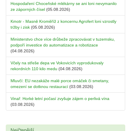
Hospodaření Choceňské mlékárny se ani loni nevymanilo
ze záporných čísel
(05.08.2026)
Kmotr - Masně Kroměříž z koncernu Agrofert loni vzrostly
tržby i zisk
(05.08.2026)
Ministerstvo chce více drůbeže zpracovávat v tuzemsku,
podpoří investice do automatizace a robotizace
(04.08.2026)
Včely na střeše depa ve Vokovicích vyprodukovaly
rekordních 110 kilo medu
(04.08.2026)
Mluvčí: EU nezakáže malé porce omáček či smetany,
omezení se dotknou restaurací
(03.08.2026)
Vinař: Horké letní počasí zvyšuje zájem o perlivá vína
(03.08.2026)
Nejčtenější