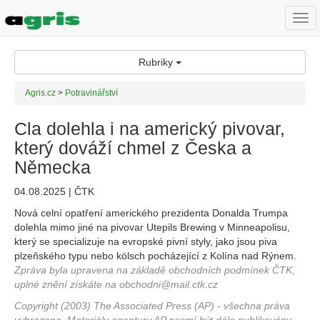
Togg
navi
Rubriky
Agris.cz
>
Potravinářství
Cla dolehla i na americký pivovar,
který dováží chmel z Česka a
Německa
04.08.2025 | ČTK
Nová celní opatření amerického prezidenta Donalda Trumpa
dolehla mimo jiné na pivovar Utepils Brewing v Minneapolisu,
který se specializuje na evropské pivní styly, jako jsou piva
plzeňského typu nebo kölsch pocházející z Kolína nad Rýnem.
Zpráva byla upravena na základě obchodních podmínek ČTK,
uplné znění získáte na obchodni@mail.ctk.cz
Copyright (2003) The Associated Press (AP) - všechna práva