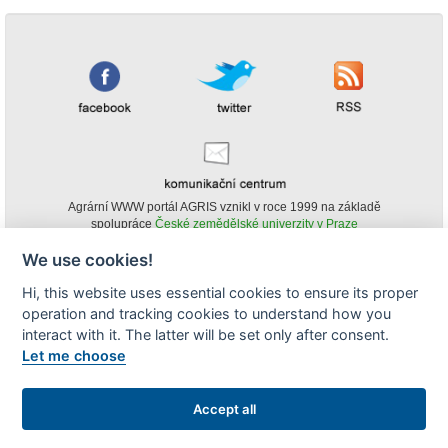
Agrární WWW portál AGRIS vznikl v roce 1999 na základě
spolupráce
České zemědělské univerzity v Praze
s
Ministerstvem zemědělství ČR
We use cookies!
© Copyright AGRIS 2000-2026 -
ISSN 1213-1369
- Publikování a šíření
Hi, this website uses essential cookies to ensure its proper
obsahu agrárního WWW portálu AGRIS je možné
operation and tracking cookies to understand how you
(pokud není uvedeno jinak) pouze za podmínky uvedení zdroje v podobě
www.agris.cz a data publikace v AGRISu.
interact with it. The latter will be set only after consent.
cookies
Let me choose
Zobrazit desktopovou verzi
Accept all