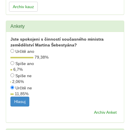
Archiv kauz
Ankety
Jste spokojeni s činností současného ministra
zemědělství Martina Šebestyána?
Určitě ano
79,38
%
Spíše ano
6,7
%
Spíše ne
2,06
%
Určitě ne
11,85
%
Archiv Anket