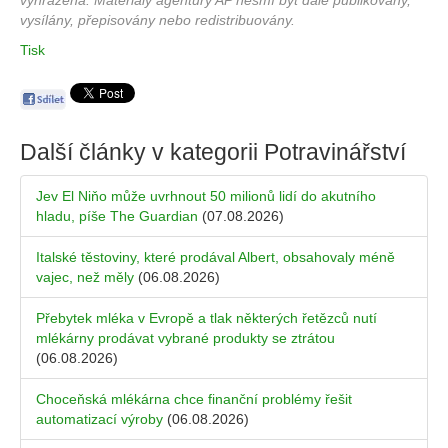
vyhrazena. Materiály agentury AP nesmí být dále publikovány,
vysílány, přepisovány nebo redistribuovány.
Tisk
Další články v kategorii
Potravinářství
Jev El Niňo může uvrhnout 50 milionů lidí do akutního
hladu, píše The Guardian
(07.08.2026)
Italské těstoviny, které prodával Albert, obsahovaly méně
vajec, než měly
(06.08.2026)
Přebytek mléka v Evropě a tlak některých řetězců nutí
mlékárny prodávat vybrané produkty se ztrátou
(06.08.2026)
Choceňská mlékárna chce finanční problémy řešit
automatizací výroby
(06.08.2026)