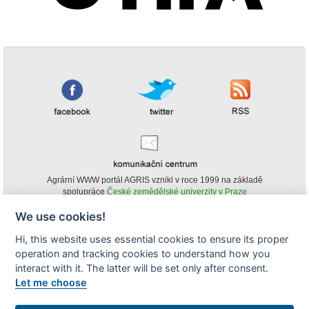
Agrární WWW portál AGRIS vznikl v roce 1999 na základě
spolupráce
České zemědělské univerzity v Praze
s
Ministerstvem zemědělství ČR
We use cookies!
© Copyright AGRIS 2000-2026 -
ISSN 1213-1369
- Publikování a šíření
Hi, this website uses essential cookies to ensure its proper
obsahu agrárního WWW portálu AGRIS je možné
operation and tracking cookies to understand how you
(pokud není uvedeno jinak) pouze za podmínky uvedení zdroje v podobě
www.agris.cz a data publikace v AGRISu.
interact with it. The latter will be set only after consent.
cookies
Let me choose