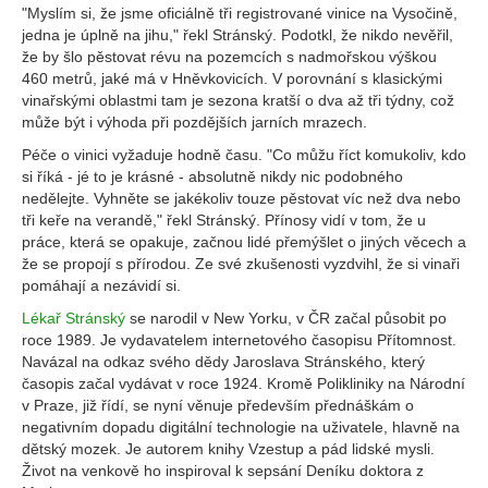
"Myslím si, že jsme oficiálně tři registrované vinice na Vysočině,
jedna je úplně na jihu," řekl Stránský. Podotkl, že nikdo nevěřil,
že by šlo pěstovat révu na pozemcích s nadmořskou výškou
460 metrů, jaké má v Hněvkovicích. V porovnání s klasickými
vinařskými oblastmi tam je sezona kratší o dva až tři týdny, což
může být i výhoda při pozdějších jarních mrazech.
Péče o vinici vyžaduje hodně času. "Co můžu říct komukoliv, kdo
si říká - jé to je krásné - absolutně nikdy nic podobného
nedělejte. Vyhněte se jakékoliv touze pěstovat víc než dva nebo
tři keře na verandě," řekl Stránský. Přínosy vidí v tom, že u
práce, která se opakuje, začnou lidé přemýšlet o jiných věcech a
že se propojí s přírodou. Ze své zkušenosti vyzdvihl, že si vinaři
pomáhají a nezávidí si.
Lékař Stránský
se narodil v New Yorku, v ČR začal působit po
roce 1989. Je vydavatelem internetového časopisu Přítomnost.
Navázal na odkaz svého dědy Jaroslava Stránského, který
časopis začal vydávat v roce 1924. Kromě Polikliniky na Národní
v Praze, již řídí, se nyní věnuje především přednáškám o
negativním dopadu digitální technologie na uživatele, hlavně na
dětský mozek. Je autorem knihy Vzestup a pád lidské mysli.
Život na venkově ho inspiroval k sepsání Deníku doktora z