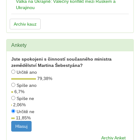
Válka na Ukrajině: Válečný konflikt mezi Ruskem a
Ukrajinou
Archiv kauz
Ankety
Jste spokojeni s činností současného ministra
zemědělství Martina Šebestyána?
Určitě ano
79,38
%
Spíše ano
6,7
%
Spíše ne
2,06
%
Určitě ne
11,85
%
Archiv Anket