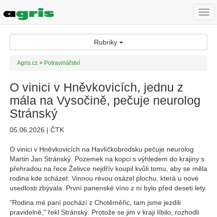
Togg
navi
Rubriky
Agris.cz
>
Potravinářství
O vinici v Hněvkovicích, jednu z
mála na Vysočině, pečuje neurolog
Stránský
05.06.2026 | ČTK
O vinici v Hněvkovicích na Havlíčkobrodsku pečuje neurolog
Martin Jan Stránský. Pozemek na kopci s výhledem do krajiny s
přehradou na řece Želivce nejdřív koupil kvůli tomu, aby se měla
rodina kde scházet. Vinnou révou osázel plochu, která u nové
usedlosti zbývala. První panenské víno z ní bylo před deseti lety.
"Rodina mé paní pochází z Chotěměřic, tam jsme jezdili
pravidelně," řekl Stránský. Protože se jim v kraji líbilo, rozhodli