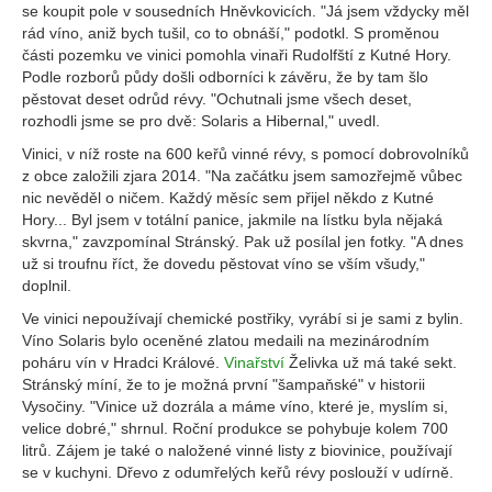
se koupit pole v sousedních Hněvkovicích. "Já jsem vždycky měl
rád víno, aniž bych tušil, co to obnáší," podotkl. S proměnou
části pozemku ve vinici pomohla vinaři Rudolfští z Kutné Hory.
Podle rozborů půdy došli odborníci k závěru, že by tam šlo
pěstovat deset odrůd révy. "Ochutnali jsme všech deset,
rozhodli jsme se pro dvě: Solaris a Hibernal," uvedl.
Vinici, v níž roste na 600 keřů vinné révy, s pomocí dobrovolníků
z obce založili zjara 2014. "Na začátku jsem samozřejmě vůbec
nic nevěděl o ničem. Každý měsíc sem přijel někdo z Kutné
Hory... Byl jsem v totální panice, jakmile na lístku byla nějaká
skvrna," zavzpomínal Stránský. Pak už posílal jen fotky. "A dnes
už si troufnu říct, že dovedu pěstovat víno se vším všudy,"
doplnil.
Ve vinici nepoužívají chemické postřiky, vyrábí si je sami z bylin.
Víno Solaris bylo oceněné zlatou medaili na mezinárodním
poháru vín v Hradci Králové.
Vinařství
Želivka už má také sekt.
Stránský míní, že to je možná první "šampaňské" v historii
Vysočiny. "Vinice už dozrála a máme víno, které je, myslím si,
velice dobré," shrnul. Roční produkce se pohybuje kolem 700
litrů. Zájem je také o naložené vinné listy z biovinice, používají
se v kuchyni. Dřevo z odumřelých keřů révy poslouží v udírně.