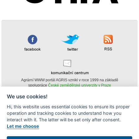
Agrární WWW portál AGRIS vznikl v roce 1999 na základě
spolupráce
České zemědělské univerzity v Praze
s
Ministerstvem zemědělství ČR
We use cookies!
© Copyright AGRIS 2000-2026 -
ISSN 1213-1369
- Publikování a šíření
Hi, this website uses essential cookies to ensure its proper
obsahu agrárního WWW portálu AGRIS je možné
operation and tracking cookies to understand how you
(pokud není uvedeno jinak) pouze za podmínky uvedení zdroje v podobě
www.agris.cz a data publikace v AGRISu.
interact with it. The latter will be set only after consent.
cookies
Let me choose
Zobrazit desktopovou verzi