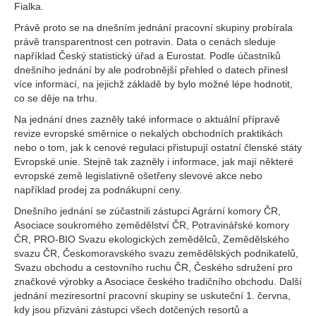
Fialka.
Právě proto se na dnešním jednání pracovní skupiny probírala
právě transparentnost cen potravin. Data o cenách sleduje
například Český statistický úřad a Eurostat. Podle účastníků
dnešního jednání by ale podrobnější přehled o datech přinesl
více informací, na jejichž základě by bylo možné lépe hodnotit,
co se děje na trhu.
Na jednání dnes zazněly také informace o aktuální přípravě
revize evropské směrnice o nekalých obchodních praktikách
nebo o tom, jak k cenové regulaci přistupují ostatní členské státy
Evropské unie. Stejně tak zazněly i informace, jak mají některé
evropské země legislativně ošetřeny slevové akce nebo
například prodej za podnákupní ceny.
Dnešního jednání se zúčastnili zástupci Agrární komory ČR,
Asociace soukromého zemědělství ČR, Potravinářské komory
ČR, PRO-BIO Svazu ekologických zemědělců, Zemědělského
svazu ČR, Českomoravského svazu zemědělských podnikatelů,
Svazu obchodu a cestovního ruchu ČR, Českého sdružení pro
značkové výrobky a Asociace českého tradičního obchodu. Další
jednání meziresortní pracovní skupiny se uskuteční 1. června,
kdy jsou přizváni zástupci všech dotčených resortů a