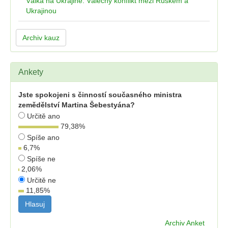
Válka na Ukrajině: Válečný konflikt mezi Ruskem a
Ukrajinou
Archiv kauz
Ankety
Jste spokojeni s činností současného ministra
zemědělství Martina Šebestyána?
Určitě ano
79,38
%
Spíše ano
6,7
%
Spíše ne
2,06
%
Určitě ne
11,85
%
Archiv Anket