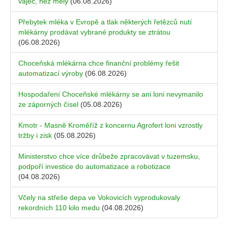
vajec, než měly
(06.08.2026)
Přebytek mléka v Evropě a tlak některých řetězců nutí
mlékárny prodávat vybrané produkty se ztrátou
(06.08.2026)
Choceňská mlékárna chce finanční problémy řešit
automatizací výroby
(06.08.2026)
Hospodaření Choceňské mlékárny se ani loni nevymanilo
ze záporných čísel
(05.08.2026)
Kmotr - Masně Kroměříž z koncernu Agrofert loni vzrostly
tržby i zisk
(05.08.2026)
Ministerstvo chce více drůbeže zpracovávat v tuzemsku,
podpoří investice do automatizace a robotizace
(04.08.2026)
Včely na střeše depa ve Vokovicích vyprodukovaly
rekordních 110 kilo medu
(04.08.2026)