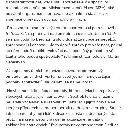
transparentnost dat, která mají spotřebitelé k dispozici při
rozhodování o nákupu. Ministerstvo zemědělství (MZe) také
nevládní organizace informovalo o aktuálním stavu revize
směrnice o nekalých obchodních praktikách.
„Pracovní skupina pro zvýšení transparentnosti potravinového
řetězce začala pracovat na konkrétních úkolech. Jsem rád, že
se nám podařilo k jednomu stolu dostat zástupce zemědělců,
zpracovatelů i obchodu. Je to dobrá zpráva pro veřejnost, pokud
se nám podaří u některých věcí najít společný pohled na věc,
těžit z toho budou spotřebitelé,“ řekl ministr zemědělství Martin
Šebestyán.
Zástupce nevládních organizací seznámil potravinový
ombudsman Jindřich Fialka na úvod jednání s nejčastějšími
podněty spotřebitelů, se kterými se na něj obrací.
„Nejvíce nám lidé píšou s podněty, které se týkají cen potravin,
slevových akcí a jejich označování. Spotřebitele se snažíme
neustále vzdělávat a ukazovat jim, jaká jsou jejich práva a ve
kterých případech se mohou obrátit na dozorové orgány. Stejně
tak chceme, aby měli lidé k dispozici dostatek dostupných dat,
proto na našem webu pravidelně aktualizujeme data o
základních potravinách,“ řekl potravinový ombudsman Jindřich