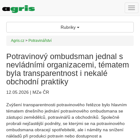
Togg
navi
Rubriky
Agris.cz
>
Potravinářství
Potravinový ombudsman jednal s
nevládními organizacemi, tématem
byla transparentnost i nekalé
obchodní praktiky
12.05.2026 | MZe ČR
Zvýšení transparentnosti potravinového řetězce bylo hlavním
tématem dnešního jednání potravinového ombudsmana se
zástupci zemědělců, potravinářů a obchodníků. Společně
probrali nejčastější podněty, se kterými se na potravinového
ombudsmana obracejí spotřebitelé, ale i náměty na snížení
nákladů při produkci potravin nebo dostupnost a