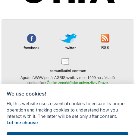
Agrární WWW portál AGRIS vznikl v roce 1999 na základě
spolupráce
České zemědělské univerzity v Praze
s
Ministerstvem zemědělství ČR
We use cookies!
© Copyright AGRIS 2000-2026 -
ISSN 1213-1369
- Publikování a šíření
Hi, this website uses essential cookies to ensure its proper
obsahu agrárního WWW portálu AGRIS je možné
operation and tracking cookies to understand how you
(pokud není uvedeno jinak) pouze za podmínky uvedení zdroje v podobě
www.agris.cz a data publikace v AGRISu.
interact with it. The latter will be set only after consent.
cookies
Let me choose
Zobrazit desktopovou verzi