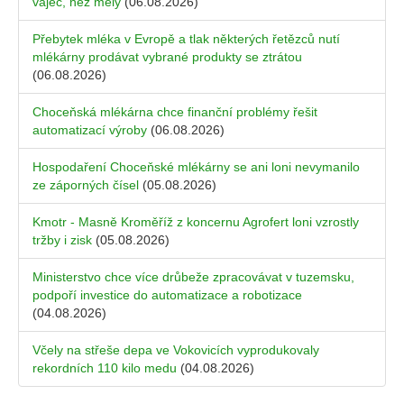
vajec, než měly
(06.08.2026)
Přebytek mléka v Evropě a tlak některých řetězců nutí
mlékárny prodávat vybrané produkty se ztrátou
(06.08.2026)
Choceňská mlékárna chce finanční problémy řešit
automatizací výroby
(06.08.2026)
Hospodaření Choceňské mlékárny se ani loni nevymanilo
ze záporných čísel
(05.08.2026)
Kmotr - Masně Kroměříž z koncernu Agrofert loni vzrostly
tržby i zisk
(05.08.2026)
Ministerstvo chce více drůbeže zpracovávat v tuzemsku,
podpoří investice do automatizace a robotizace
(04.08.2026)
Včely na střeše depa ve Vokovicích vyprodukovaly
rekordních 110 kilo medu
(04.08.2026)