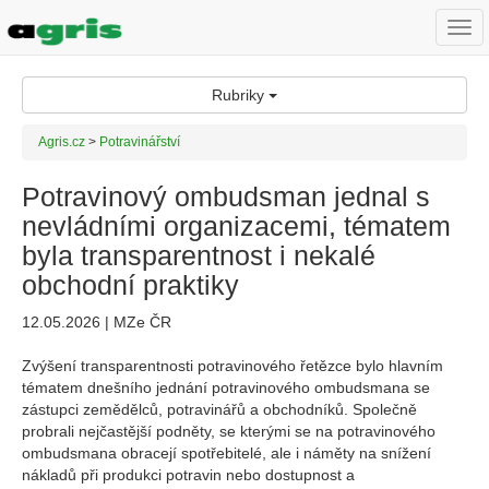
Togg
navi
Rubriky
Agris.cz
>
Potravinářství
Potravinový ombudsman jednal s
nevládními organizacemi, tématem
byla transparentnost i nekalé
obchodní praktiky
12.05.2026 | MZe ČR
Zvýšení transparentnosti potravinového řetězce bylo hlavním
tématem dnešního jednání potravinového ombudsmana se
zástupci zemědělců, potravinářů a obchodníků. Společně
probrali nejčastější podněty, se kterými se na potravinového
ombudsmana obracejí spotřebitelé, ale i náměty na snížení
nákladů při produkci potravin nebo dostupnost a