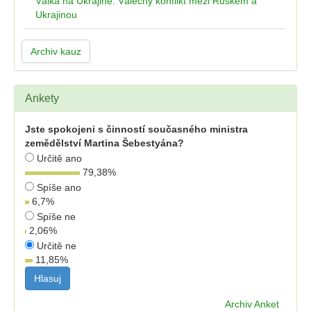
Válka na Ukrajině: Válečný konflikt mezi Ruskem a
Ukrajinou
Archiv kauz
Ankety
Jste spokojeni s činností současného ministra
zemědělství Martina Šebestyána?
Určitě ano
79,38
%
Spíše ano
6,7
%
Spíše ne
2,06
%
Určitě ne
11,85
%
Archiv Anket