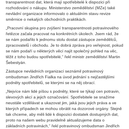
transparentnost dat, která mají spotřebitelé k dispozici při
rozhodování o nákupu. Ministerstvo zemědělství (MZe) také
nevládní organizace informovalo o aktuálním stavu revize
směrnice o nekalých obchodních praktikách.
„Pracovní skupina pro zvýšení transparentnosti potravinového
řetězce začala pracovat na konkrétních úkolech. Jsem rád, že
se nám podařilo k jednomu stolu dostat zástupce zemědělců,
zpracovatelů i obchodu. Je to dobrá zpráva pro veřejnost, pokud
se nám podaří u některých věcí najít společný pohled na věc,
těžit z toho budou spotřebitelé,“ řekl ministr zemědělství Martin
Šebestyán.
Zástupce nevládních organizací seznámil potravinový
ombudsman Jindřich Fialka na úvod jednání s nejčastějšími
podněty spotřebitelů, se kterými se na něj obrací.
„Nejvíce nám lidé píšou s podněty, které se týkají cen potravin,
slevových akcí a jejich označování. Spotřebitele se snažíme
neustále vzdělávat a ukazovat jim, jaká jsou jejich práva a ve
kterých případech se mohou obrátit na dozorové orgány. Stejně
tak chceme, aby měli lidé k dispozici dostatek dostupných dat,
proto na našem webu pravidelně aktualizujeme data o
základních potravinách,“ řekl potravinový ombudsman Jindřich