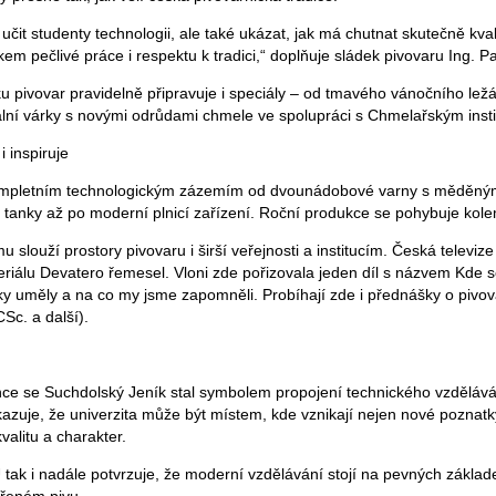
učit studenty technologii, ale také ukázat, jak má chutnat skutečně kval
em pečlivé práce i respektu k tradici,“ doplňuje sládek pivovaru Ing. P
ku pivovar pravidelně připravuje i speciály – od tmavého vánočního lež
ální várky s novými odrůdami chmele ve spolupráci s Chmelařským insti
i inspiruje
kompletním technologickým zázemím od dvounádobové varny s měděný
 tanky až po moderní plnicí zařízení. Roční produkce se pohybuje kolem
slouží prostory pivovaru i širší veřejnosti a institucím. Česká televize
eriálu Devatero řemesel. Vloni zde pořizovala jeden díl s názvem Kde s
ky uměly a na co my jsme zapomněli. Probíhají zde i přednášky o pivova
c. a další).
ce se Suchdolský Jeník stal symbolem propojení technického vzdělává
azuje, že univerzita může být místem, kde vznikají nejen nové poznatky,
valitu a charakter.
 tak i nadále potvrzuje, že moderní vzdělávání stojí na pevných základ