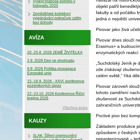
navázal na historickou
Výskyt hraboše polního v
listopadu 2020
objekt patřil benedik
fakulty a od počátku b
Zemědělské kolektivní
vyjednávání pokračuje zatím
jedná o největší unive
bez dohody
Pivovar jako živá uče
AVÍZA
Pivovar dnes slouží n
Erasmus+ a budoucím s
enzymatických reakcí 
20.-25.8. 2026 ZEMĚ ŽIVITELKA
2.9. 2026 Den ve vinohradu
„Suchdolský Jeník je d
9.9. 2026 Politika propagace
zde získávají zkušenos
Evropské unie
celém světě,“ říká děk
15.-16.9. 2026 - XXVI. konference
pozemkových úprav
Pivovar zároveň slouž
tohoto zaměření nacház
22.-23.10. 2026 Konference Říční
krajina 2026
zkušeností ze Suchdol
zahraničních univerzitn
Všechna avíza
Poctivé pivo bez kom
KAUZY
Základem produkce piv
způsobem z českých sl
SLAK: Šíření onemocnění
nepasterizované – tedy