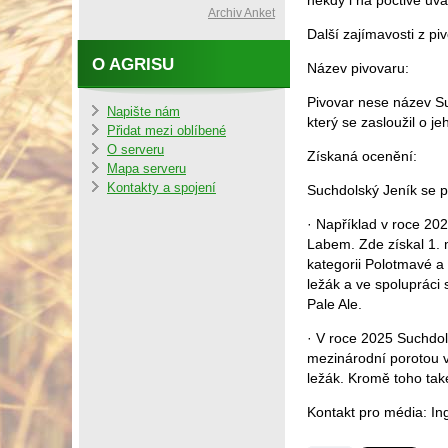
někdy i na poctivě uv
Archiv Anket
Další zajímavosti z pi
O AGRISU
Název pivovaru:
Pivovar nese název Suc
Napište nám
který se zasloužil o je
Přidat mezi oblíbené
O serveru
Získaná ocenění:
Mapa serveru
Kontakty a spojení
Suchdolský Jeník se p
· Například v roce 20
Labem. Zde získal 1. 
kategorii Polotmavé a 
ležák a ve spolupráci 
Pale Ale.
· V roce 2025 Suchdo
mezinárodní porotou v
ležák. Kromě toho ta
Kontakt pro média: Ing