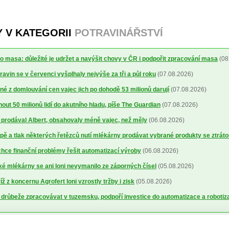
Y V KATEGORII
POTRAVINÁŘSTVÍ
o masa: důležité je udržet a navýšit chovy v ČR i podpořit zpracování masa
(08
avin se v červenci vyšplhaly nejvýše za tři a půl roku
(07.08.2026)
é z domlouvání cen vajec jich po dohodě 53 milionů darují
(07.08.2026)
out 50 milionů lidí do akutního hladu, píše The Guardian
(07.08.2026)
ré prodával Albert, obsahovaly méně vajec, než měly
(06.08.2026)
ě a tlak některých řetězců nutí mlékárny prodávat vybrané produkty se ztrát
ce finanční problémy řešit automatizací výroby
(06.08.2026)
 mlékárny se ani loni nevymanilo ze záporných čísel
(05.08.2026)
 z koncernu Agrofert loni vzrostly tržby i zisk
(05.08.2026)
 drůbeže zpracovávat v tuzemsku, podpoří investice do automatizace a robotiz