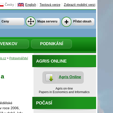
Česky
English
Textová verze
Zobrazit mobilní verzi
Ceny
Mapa serveru
Přidat obsah
VENKOV
PODNIKÁNÍ
is.cz
>
Potravinářství
AGRIS ONLINE
 a
Agris Online
Agris on-line
Papers in Economics and Informatics
POČASÍ
mědělské
 v roce 2006,