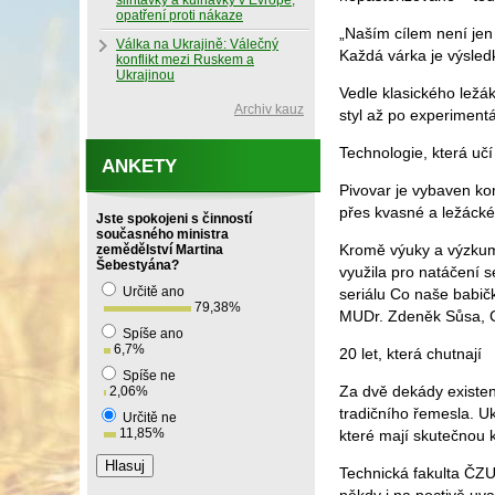
slintavky a kulhavky v Evropě,
opatření proti nákaze
„Naším cílem není jen 
Válka na Ukrajině: Válečný
Každá várka je výsledk
konflikt mezi Ruskem a
Ukrajinou
Vedle klasického ležá
Archiv kauz
styl až po experiment
Technologie, která učí 
ANKETY
Pivovar je vybaven 
přes kvasné a ležácké
Jste spokojeni s činností
současného ministra
Kromě výuky a výzkumu 
zemědělství Martina
Šebestyána?
využila pro natáčení s
Určitě ano
seriálu Co naše babič
79,38
%
MUDr. Zdeněk Sůsa, CS
Spíše ano
6,7
%
20 let, která chutnají
Spíše ne
Za dvě dekády existen
2,06
%
tradičního řemesla. Uk
Určitě ne
11,85
%
které mají skutečnou k
Technická fakulta ČZU