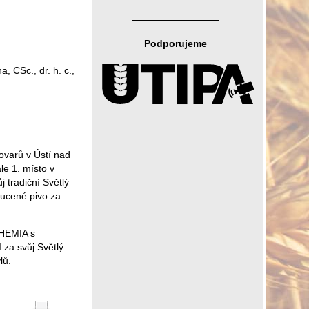
Podporujeme
 CSc., dr. h. c.,
ovarů v Ústí nad
le 1. místo v
 tradiční Světlý
chucené pivo za
OHEMIA s
za svůj Světlý
lů.