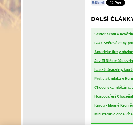
DALŠÍ ČLÁNK
Sektor skotu a hovězíh
FAO: Světové ceny potr
Americké firmy obviněn
Jev El Niňo může uvrhn
Italské těstoviny, kte
Přebytek mléka v Evrop
Choceňská mlékárna ch
Hospodaření Choceňské
Kmotr - Masně Kroměříž
Ministerstvo chce více