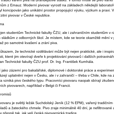
 tradici vaření piva na Brandejsově statku. V tomto místě se pivo vařilo 
týnům z Emauz. Moderní pivovar vyrostl na základech někdejší laborato
yl koncipován jako unikátní prostor propojující výuku, výzkum a praxi. 
rzitní pivovar v České republice.
bna
ejen studentům Technické fakulty ČZU, ale i zahraničním studentům v 
ládkům z odborných škol. Je místem, kde se teorie okamžitě mění v 
až po samotné kvašení a zrání piva.
ůkazem, že technické vzdělávání může být nejen praktické, ale i inspira
ti, které jim otevírají dveře k projektování pivovarů i dalších potravin
an Technické fakulty ČZU prof. Dr. Ing. František Kumhála.
í jako zázemí pro bakalářské, diplomové i doktorské práce a experiment
ejí uplatnění nejen v Česku, ale i v zahraničí – třeba v Chile, kde na 
a vzniká pivo českého typu. Pracovníci pivovaru naopak sbírají zkušeno
ích pivovarech, například v Belgii či Francii.
promisů
ovaru je světlý ležák Suchdolský Jeník (12 % EPM), vařený tradiční
adů a žateckého chmele. Pivo zraje minimálně 40 dní, je nefiltrované 
 přesně tak, jak velí česká pivovarnická tradice.