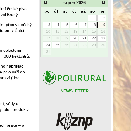
srpen
2026
itní české pivo.
po
út
st
čt
pá
so
ne
avel Braný.
1
2
áku přes vídeňský
3
4
5
6
7
8
9
tutem v Žatci.
10
11
12
13
14
15
16
17
18
19
20
21
22
23
24
25
26
27
28
29
30
m opláštěním
31
 300 hektolitrů.
 ho například
e pivo vaří do
rství (doc.
NEWSLETTER
ní, vědy a
 ale i produkty,
ech praxe – a