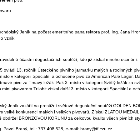
ařeném pivu.
vovaru
hdolský Jeník na počest emeritního pana rektora prof. Ing. Jana Hrona,
ho vznik.
ravidelně účastní degustačních soutěží, kde již získal mnoho ocenění.
25 ovládl 13. ročník Ústeckého pivního jarmarku malých a rodinných piv
místo v kategorii Speciální a ochucené pivo za American Pale Lager. Dá
tmavé pivo za Tmavý ležák. Pak 3. místo v kategorii Světlý ležák za svůj
s mini pivovarem Trilobit získal další 3. místo v kategorii Speciální a o
lský Jeník zazářil na prestižní světové degustační soutěži GOLDEN B
e velké konkurenci malých i velkých pivovarů. Získal ZLATOU MEDAILI 
ké obdržel BRONZOVOU KORUNU za celkovou kvalitu všech pivních sty
. Pavel Braný, tel.: 737 408 528, e-mail: brany@tf.czu.cz