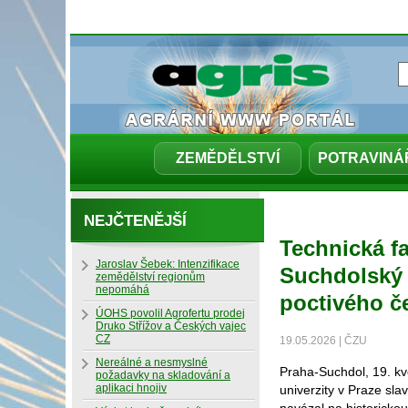
ZEMĚDĚLSTVÍ
POTRAVINÁ
NEJČTENĚJŠÍ
Technická fa
Jaroslav Šebek: Intenzifikace
Suchdolský 
zemědělství regionům
nepomáhá
poctivého č
ÚOHS povolil Agrofertu prodej
Druko Střížov a Českých vajec
CZ
19.05.2026 | ČZU
Nereálné a nesmyslné
Praha-Suchdol, 19. k
požadavky na skladování a
aplikaci hnojiv
univerzity v Praze sla