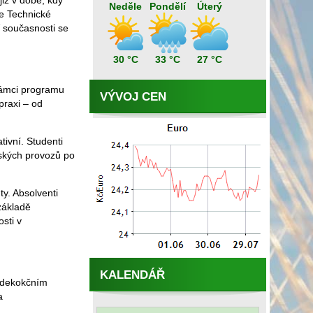
již v době, kdy
Neděle
Pondělí
Úterý
ře Technické
V současnosti se
30 °C
33 °C
27 °C
rámci programu
VÝVOJ CEN
praxi – od
tivní. Studenti
ářských provozů po
y. Absolventi
základě
sti v
KALENDÁŘ
m dekokčním
a