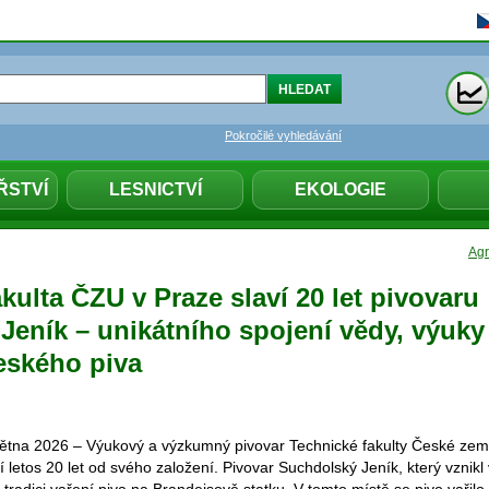
Pokročilé vyhledávání
ŘSTVÍ
LESNICTVÍ
EKOLOGIE
Agr
kulta ČZU v Praze slaví 20 let pivovaru
Jeník – unikátního spojení vědy, výuky
eského piva
větna 2026 – Výukový a výzkumný pivovar Technické fakulty České ze
ví letos 20 let od svého založení. Pivovar Suchdolský Jeník, který vznikl