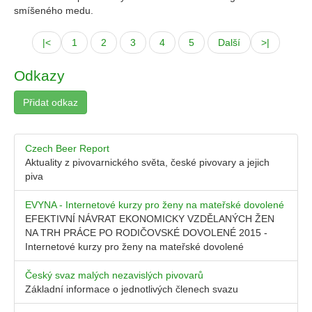
smíšeného medu.
|<
1
2
3
4
5
Další
>|
Odkazy
Přidat odkaz
Czech Beer Report
Aktuality z pivovarnického světa, české pivovary a jejich
piva
EVYNA - Internetové kurzy pro ženy na mateřské dovolené
EFEKTIVNÍ NÁVRAT EKONOMICKY VZDĚLANÝCH ŽEN
NA TRH PRÁCE PO RODIČOVSKÉ DOVOLENÉ 2015 -
Internetové kurzy pro ženy na mateřské dovolené
Český svaz malých nezavislých pivovarů
Základní informace o jednotlivých členech svazu