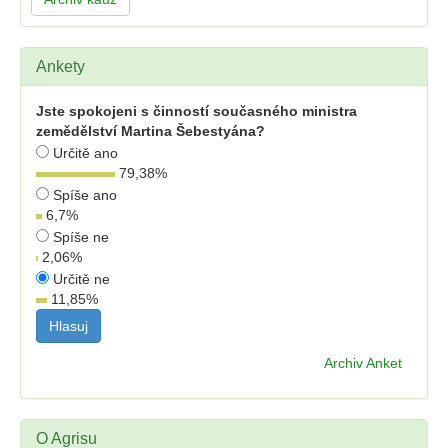
Ankety
Jste spokojeni s činností současného ministra
zemědělství Martina Šebestyána?
Určitě ano
79,38
%
Spíše ano
6,7
%
Spíše ne
2,06
%
Určitě ne
11,85
%
Archiv Anket
O Agrisu