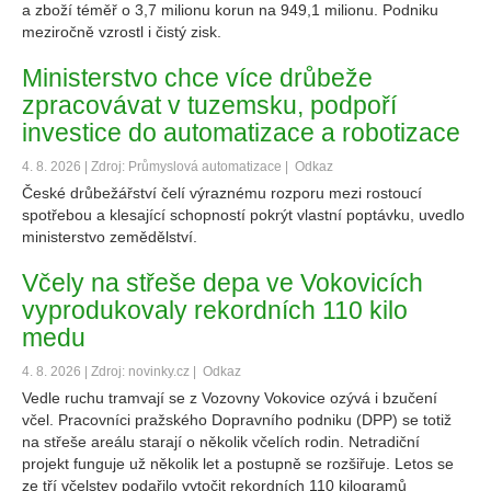
a zboží téměř o 3,7 milionu korun na 949,1 milionu. Podniku
meziročně vzrostl i čistý zisk.
Ministerstvo chce více drůbeže
zpracovávat v tuzemsku, podpoří
investice do automatizace a robotizace
4. 8. 2026 | Zdroj: Průmyslová automatizace |
Odkaz
České drůbežářství čelí výraznému rozporu mezi rostoucí
spotřebou a klesající schopností pokrýt vlastní poptávku, uvedlo
ministerstvo zemědělství.
Včely na střeše depa ve Vokovicích
vyprodukovaly rekordních 110 kilo
medu
4. 8. 2026 | Zdroj: novinky.cz |
Odkaz
Vedle ruchu tramvají se z Vozovny Vokovice ozývá i bzučení
včel. Pracovníci pražského Dopravního podniku (DPP) se totiž
na střeše areálu starají o několik včelích rodin. Netradiční
projekt funguje už několik let a postupně se rozšiřuje. Letos se
ze tří včelstev podařilo vytočit rekordních 110 kilogramů