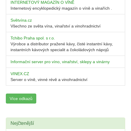
INTERNETOVÝ MAGAZÍN O VÍNĚ
Internetový encyklopedický magazín o víně a vinařích .
Světvína.cz
Všechno ze světa vína, vinařství a vinohradnictví
Tchibo Praha spol. s r.o.
Výrobce a distributor pražené kávy, čisté instantní kávy,
instantních kávových specialit a čokoládových nápojů
Informační server pro víno, vinařství, sklepy a vinárny
VINEX.CZ
Server o víně, vinné révě a vinohradnictví
Více odkazů
Nejčtenější