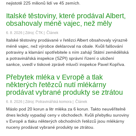
nejistotě 225 milionů lidí ve 45 zemích.
Italské těstoviny, které prodával Albert,
obsahovaly méně vajec, než měly
6. 8. 2026 | Zdroj: ČTK |
Článek
Italské těstoviny prodávané v řetězci Albert obsahovaly výrazně
méně vajec, než výrobce deklaroval na obale. Kvůli falšování
potraviny a klamání spotřebitele s ním zahájí Státní zemědělská
a potravinářská inspekce (SZPI) správní řízení o uložení
sankce, uvedl v tiskové zprávě mluvčí inspekce Pavel Kopřiva.
Přebytek mléka v Evropě a tlak
některých řetězců nutí mlékárny
prodávat vybrané produkty se ztrátou
6. 8. 2026 | Zdroj: Potravinářská komora |
Článek
Máslo pod 20 korun a litr mléka za 6 korun. Takto neuvěřitelně
dnes leckdy vypadají ceny v obchodech. Kvůli přebytku suroviny
v Evropě a tlaku některých obchodních řetězců jsou mlékárny
nuceny prodávat vybrané produkty se ztrátou.