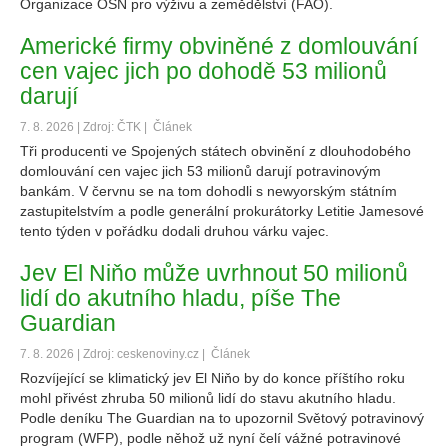
Organizace OSN pro výživu a zemědělství (FAO).
Americké firmy obviněné z domlouvání
cen vajec jich po dohodě 53 milionů
darují
7. 8. 2026 | Zdroj: ČTK |
Článek
Tři producenti ve Spojených státech obvinění z dlouhodobého
domlouvání cen vajec jich 53 milionů darují potravinovým
bankám. V červnu se na tom dohodli s newyorským státním
zastupitelstvím a podle generální prokurátorky Letitie Jamesové
tento týden v pořádku dodali druhou várku vajec.
Jev El Niňo může uvrhnout 50 milionů
lidí do akutního hladu, píše The
Guardian
7. 8. 2026 | Zdroj: ceskenoviny.cz |
Článek
Rozvíjející se klimatický jev El Niňo by do konce příštího roku
mohl přivést zhruba 50 milionů lidí do stavu akutního hladu.
Podle deníku The Guardian na to upozornil Světový potravinový
program (WFP), podle něhož už nyní čelí vážné potravinové