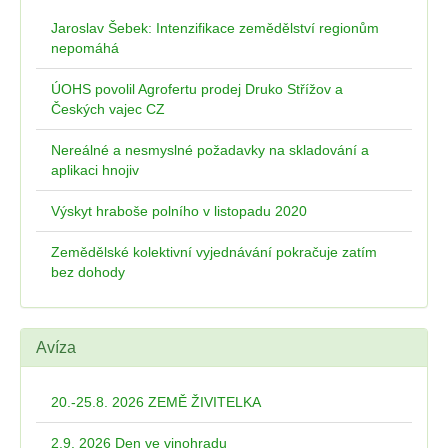
Jaroslav Šebek: Intenzifikace zemědělství regionům
nepomáhá
ÚOHS povolil Agrofertu prodej Druko Střížov a
Českých vajec CZ
Nereálné a nesmyslné požadavky na skladování a
aplikaci hnojiv
Výskyt hraboše polního v listopadu 2020
Zemědělské kolektivní vyjednávání pokračuje zatím
bez dohody
Avíza
20.-25.8. 2026 ZEMĚ ŽIVITELKA
2.9. 2026 Den ve vinohradu