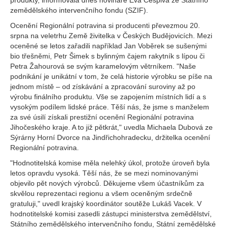
produkty, informovala dnes novináře Eva Češpiva ze Státního
zemědělského intervenčního fondu (SZIF).
Ocenění Regionální potravina si producenti převezmou 20.
srpna na veletrhu Země živitelka v Českých Budějovicích. Mezi
oceněné se letos zařadili například Jan Voběrek se sušenými
bio třešněmi, Petr Šimek s bylinným čajem rakytník s lípou či
Petra Žahourová se svým karamelovým větrníkem. "Naše
podnikání je unikátní v tom, že celá historie výrobku se píše na
jednom místě – od získávání a zpracování suroviny až po
výrobu finálního produktu. Vše se zapojením místních lidí a s
vysokým podílem lidské práce. Těší nás, že jsme s manželem
za své úsilí získali prestižní ocenění Regionální potravina
Jihočeského kraje. A to již pětkrát," uvedla Michaela Dubová ze
Sýrárny Horní Dvorce na Jindřichohradecku, držitelka ocenění
Regionální potravina.
"Hodnotitelská komise měla nelehký úkol, protože úroveň byla
letos opravdu vysoká. Těší nás, že se mezi nominovanými
objevilo pět nových výrobců. Děkujeme všem účastníkům za
skvělou reprezentaci regionu a všem oceněným srdečně
gratuluji," uvedl krajský koordinátor soutěže Lukáš Vacek. V
hodnotitelské komisi zasedli zástupci ministerstva zemědělství,
Státního zemědělského intervenčního fondu, Státní zemědělské