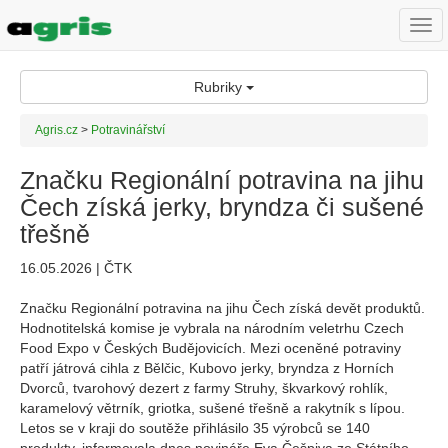
Togg
navi
Rubriky
Agris.cz
>
Potravinářství
Značku Regionální potravina na jihu
Čech získá jerky, bryndza či sušené
třešně
16.05.2026 | ČTK
Značku Regionální potravina na jihu Čech získá devět produktů.
Hodnotitelská komise je vybrala na národním veletrhu Czech
Food Expo v Českých Budějovicích. Mezi oceněné potraviny
patří játrová cihla z Bělčic, Kubovo jerky, bryndza z Horních
Dvorců, tvarohový dezert z farmy Struhy, škvarkový rohlík,
karamelový větrník, griotka, sušené třešně a rakytník s lípou.
Letos se v kraji do soutěže přihlásilo 35 výrobců se 140