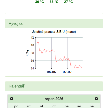
30 °C
33 °C
27 °C
Vývoj cen
Kalendář
srpen
2026
po
út
st
čt
pá
so
ne