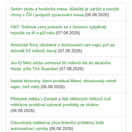
Sektor skotu a hovězího masa: důležité je udržet a navýšit
chovy v ČR i podpořit zpracování masa
(08.08.2026)
FAO: Světové ceny potravin se v červenci vyšplhaly
nejvýše za tři a půl roku
(07.08.2026)
Americké firmy obviněné z domlouvání cen vajec jich po
dohodě 53 milionů darují
(07.08.2026)
Jev El Niňo může uvrhnout 50 milionů lidí do akutního
hladu, píše The Guardian
(07.08.2026)
Italské těstoviny, které prodával Albert, obsahovaly méně
vajec, než měly
(06.08.2026)
Přebytek mléka v Evropě a tlak některých řetězců nutí
mlékárny prodávat vybrané produkty se ztrátou
(06.08.2026)
Choceňská mlékárna chce finanční problémy řešit
automatizací výroby
(06.08.2026)