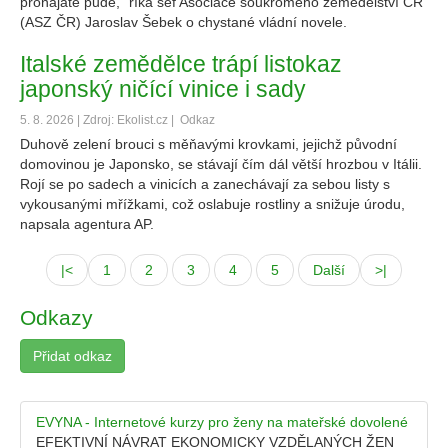
pronajaté půdě,“ říká šéf Asociace soukromého zemědělství ČR
(ASZ ČR) Jaroslav Šebek o chystané vládní novele.
Italské zemědělce trápí listokaz
japonský ničící vinice i sady
5. 8. 2026 | Zdroj: Ekolist.cz |
Odkaz
Duhově zelení brouci s měňavými krovkami, jejichž původní
domovinou je Japonsko, se stávají čím dál větší hrozbou v Itálii.
Rojí se po sadech a vinicích a zanechávají za sebou listy s
vykousanými mřížkami, což oslabuje rostliny a snižuje úrodu,
napsala agentura AP.
|<
1
2
3
4
5
Další
>|
Odkazy
Přidat odkaz
EVYNA - Internetové kurzy pro ženy na mateřské dovolené
EFEKTIVNÍ NÁVRAT EKONOMICKY VZDĚLANÝCH ŽEN