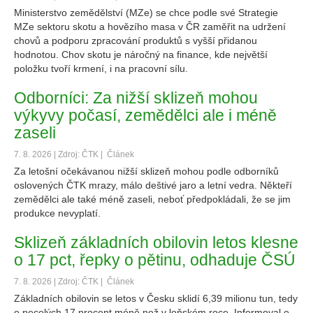
Ministerstvo zemědělství (MZe) se chce podle své Strategie
MZe sektoru skotu a hovězího masa v ČR zaměřit na udržení
chovů a podporu zpracování produktů s vyšší přidanou
hodnotou. Chov skotu je náročný na finance, kde největší
položku tvoří krmení, i na pracovní sílu.
Odborníci: Za nižší sklizeň mohou
výkyvy počasí, zemědělci ale i méně
zaseli
7. 8. 2026 | Zdroj: ČTK |
Článek
Za letošní očekávanou nižší sklizeň mohou podle odborníků
oslovených ČTK mrazy, málo deštivé jaro a letní vedra. Někteří
zemědělci ale také méně zaseli, neboť předpokládali, že se jim
produkce nevyplatí.
Sklizeň základních obilovin letos klesne
o 17 pct, řepky o pětinu, odhaduje ČSÚ
7. 8. 2026 | Zdroj: ČTK |
Článek
Základních obilovin se letos v Česku sklidí 6,39 milionu tun, tedy
o necelých 17 procent méně než v loňském roce. Informoval o