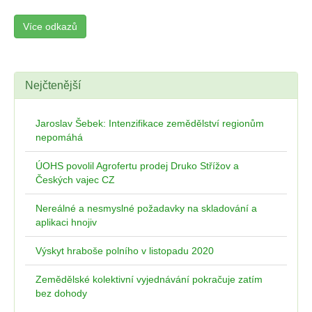
Více odkazů
Nejčtenější
Jaroslav Šebek: Intenzifikace zemědělství regionům
nepomáhá
ÚOHS povolil Agrofertu prodej Druko Střížov a
Českých vajec CZ
Nereálné a nesmyslné požadavky na skladování a
aplikaci hnojiv
Výskyt hraboše polního v listopadu 2020
Zemědělské kolektivní vyjednávání pokračuje zatím
bez dohody