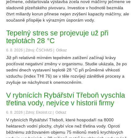
ječmene, odstartovala výstavba zcela nové máčírny ječmene ve
sladovně plzeňského pivovaru. Investice v hodnotě bezmála
čtvrt miliardy korun přinese nejen zvýšení kapacity máčírny, ale
současně přispěje k výrazným úsporám vody.
Tepelný stres se projevuje už při
teplotách 28 °C
6. 8. 2026 | Zdroj: ČSCHMS |
Odkaz
Již při relativně mírném tepelném zatížení začínají krávy
pociťovat negativní změny v organismu. Studie ukázala, že po
sedmi dnech vystavení teplotě 28 °C při průměrné vlhkosti
vzduchu (index THI 76) se v těle rozvíjejí zánětlivé procesy a
zvyšuje se náchylnost k onemocněním.
V rybnících Rybářství Třeboň vyschla
třetina vody, nejvíce v historii firmy
6. 8. 2026 | Zdroj: Ekolist.cz |
Odkaz
V rybnících Rybářství Třeboň, které hospodaří na 8000
hektarech vodní plochy, chybí více než třetina vody. Oproti
běžnému zdržovaném objemu 75 milionů metrů krychlových