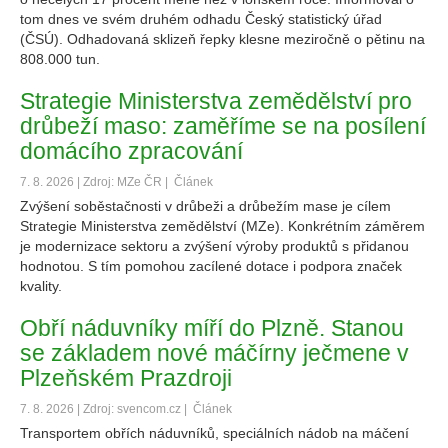
tom dnes ve svém druhém odhadu Český statistický úřad
(ČSÚ). Odhadovaná sklizeň řepky klesne meziročně o pětinu na
808.000 tun.
Strategie Ministerstva zemědělství pro
drůbeží maso: zaměříme se na posílení
domácího zpracování
7. 8. 2026 | Zdroj: MZe ČR |
Článek
Zvýšení soběstačnosti v drůbeži a drůbežím mase je cílem
Strategie Ministerstva zemědělství (MZe). Konkrétním záměrem
je modernizace sektoru a zvýšení výroby produktů s přidanou
hodnotou. S tím pomohou zacílené dotace i podpora značek
kvality.
Obří náduvníky míří do Plzně. Stanou
se základem nové máčírny ječmene v
Plzeňském Prazdroji
7. 8. 2026 | Zdroj: svencom.cz |
Článek
Transportem obřích náduvníků, speciálních nádob na máčení