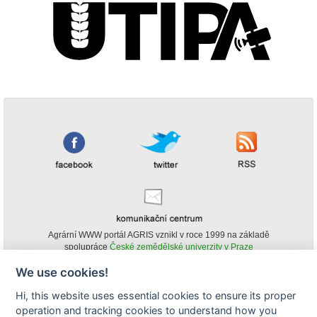
Agrární WWW portál AGRIS vznikl v roce 1999 na základě
spolupráce
České zemědělské univerzity v Praze
s
Ministerstvem zemědělství ČR
We use cookies!
© Copyright AGRIS 2000-2026 -
ISSN 1213-1369
- Publikování a šíření
Hi, this website uses essential cookies to ensure its proper
obsahu agrárního WWW portálu AGRIS je možné
(pokud není uvedeno jinak) pouze za podmínky uvedení zdroje v podobě
operation and tracking cookies to understand how you