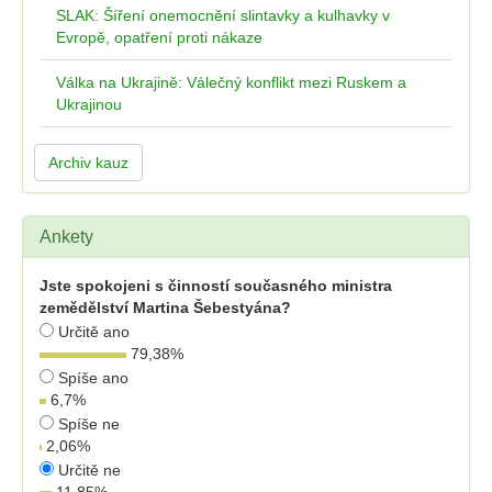
SLAK: Šíření onemocnění slintavky a kulhavky v
Evropě, opatření proti nákaze
Válka na Ukrajině: Válečný konflikt mezi Ruskem a
Ukrajinou
Archiv kauz
Ankety
Jste spokojeni s činností současného ministra
zemědělství Martina Šebestyána?
Určitě ano
79,38
%
Spíše ano
6,7
%
Spíše ne
2,06
%
Určitě ne