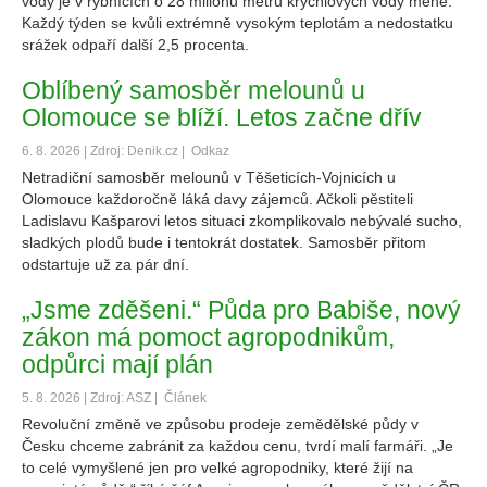
vody je v rybnících o 28 milionů metrů krychlových vody méně.
Každý týden se kvůli extrémně vysokým teplotám a nedostatku
srážek odpaří další 2,5 procenta.
Oblíbený samosběr melounů u
Olomouce se blíží. Letos začne dřív
6. 8. 2026 | Zdroj: Denik.cz |
Odkaz
Netradiční samosběr melounů v Těšeticích-Vojnicích u
Olomouce každoročně láká davy zájemců. Ačkoli pěstiteli
Ladislavu Kašparovi letos situaci zkomplikovalo nebývalé sucho,
sladkých plodů bude i tentokrát dostatek. Samosběr přitom
odstartuje už za pár dní.
„Jsme zděšeni.“ Půda pro Babiše, nový
zákon má pomoct agropodnikům,
odpůrci mají plán
5. 8. 2026 | Zdroj: ASZ |
Článek
Revoluční změně ve způsobu prodeje zemědělské půdy v
Česku chceme zabránit za každou cenu, tvrdí malí farmáři. „Je
to celé vymyšlené jen pro velké agropodniky, které žijí na