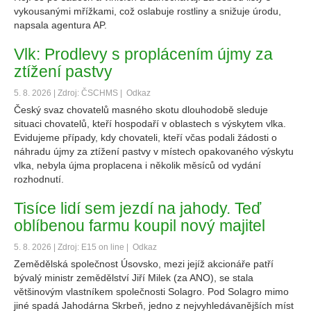
vykousanými mřížkami, což oslabuje rostliny a snižuje úrodu,
napsala agentura AP.
Vlk: Prodlevy s proplácením újmy za
ztížení pastvy
5. 8. 2026 | Zdroj: ČSCHMS |
Odkaz
Český svaz chovatelů masného skotu dlouhodobě sleduje
situaci chovatelů, kteří hospodaří v oblastech s výskytem vlka.
Evidujeme případy, kdy chovateli, kteří včas podali žádosti o
náhradu újmy za ztížení pastvy v místech opakovaného výskytu
vlka, nebyla újma proplacena i několik měsíců od vydání
rozhodnutí.
Tisíce lidí sem jezdí na jahody. Teď
oblíbenou farmu koupil nový majitel
5. 8. 2026 | Zdroj: E15 on line |
Odkaz
Zemědělská společnost Úsovsko, mezi jejíž akcionáře patří
bývalý ministr zemědělství Jiří Milek (za ANO), se stala
většinovým vlastníkem společnosti Solagro. Pod Solagro mimo
jiné spadá Jahodárna Skrbeň, jedno z nejvyhledávanějších míst