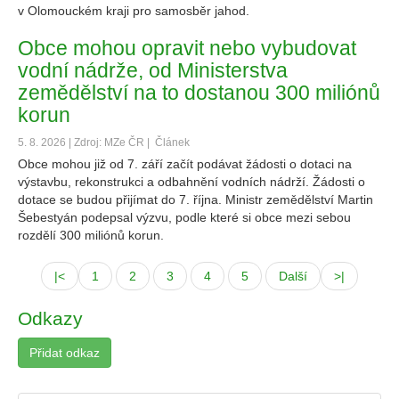
v Olomouckém kraji pro samosběr jahod.
Obce mohou opravit nebo vybudovat
vodní nádrže, od Ministerstva
zemědělství na to dostanou 300 miliónů
korun
5. 8. 2026 | Zdroj: MZe ČR |
Článek
Obce mohou již od 7. září začít podávat žádosti o dotaci na
výstavbu, rekonstrukci a odbahnění vodních nádrží. Žádosti o
dotace se budou přijímat do 7. října. Ministr zemědělství Martin
Šebestyán podepsal výzvu, podle které si obce mezi sebou
rozdělí 300 miliónů korun.
|<
1
2
3
4
5
Další
>|
Odkazy
Přidat odkaz