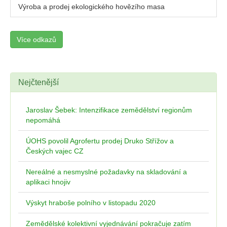
Výroba a prodej ekologického hovězího masa
Více odkazů
Nejčtenější
Jaroslav Šebek: Intenzifikace zemědělství regionům
nepomáhá
ÚOHS povolil Agrofertu prodej Druko Střížov a
Českých vajec CZ
Nereálné a nesmyslné požadavky na skladování a
aplikaci hnojiv
Výskyt hraboše polního v listopadu 2020
Zemědělské kolektivní vyjednávání pokračuje zatím