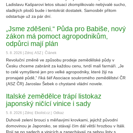
Ladislavu Kašparovi letos situaci zkomplikovalo nebývalé sucho,
sladkých plodů bude i tentokrát dostatek. Samosběr přitom
odstartuje už za pár dní.
„Jsme zděšeni.“ Půda pro Babiše, nový
zákon má pomoct agropodnikům,
odpůrci mají plán
5. 8. 2026 | Zdroj: ASZ |
Článek
Revoluční změně ve způsobu prodeje zemědělské půdy v
Česku chceme zabránit za každou cenu, tvrdí malí farmáři. „Je
to celé vymyšlené jen pro velké agropodniky, které žijí na
pronajaté půdě,“ říká šéf Asociace soukromého zemědělství ČR
(ASZ ČR) Jaroslav Šebek o chystané vládní novele.
Italské zemědělce trápí listokaz
japonský ničící vinice i sady
5. 8. 2026 | Zdroj: Ekolist.cz |
Odkaz
Duhově zelení brouci s měňavými krovkami, jejichž původní
domovinou je Japonsko, se stávají čím dál větší hrozbou v Itálii.
Rojí se po sadech a vinicích a zanechávají za sebou listy s