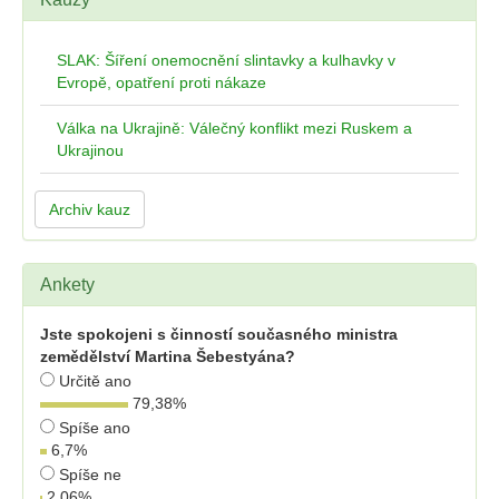
SLAK: Šíření onemocnění slintavky a kulhavky v
Evropě, opatření proti nákaze
Válka na Ukrajině: Válečný konflikt mezi Ruskem a
Ukrajinou
Archiv kauz
Ankety
Jste spokojeni s činností současného ministra
zemědělství Martina Šebestyána?
Určitě ano
79,38
%
Spíše ano
6,7
%
Spíše ne
2,06
%