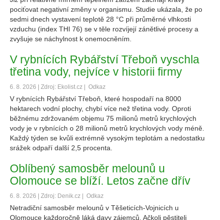
pociťovat negativní změny v organismu. Studie ukázala, že po
sedmi dnech vystavení teplotě 28 °C při průměrné vlhkosti
vzduchu (index THI 76) se v těle rozvíjejí zánětlivé procesy a
zvyšuje se náchylnost k onemocněním.
V rybnících Rybářství Třeboň vyschla
třetina vody, nejvíce v historii firmy
6. 8. 2026 | Zdroj: Ekolist.cz |
Odkaz
V rybnících Rybářství Třeboň, které hospodaří na 8000
hektarech vodní plochy, chybí více než třetina vody. Oproti
běžnému zdržovaném objemu 75 milionů metrů krychlových
vody je v rybnících o 28 milionů metrů krychlových vody méně.
Každý týden se kvůli extrémně vysokým teplotám a nedostatku
srážek odpaří další 2,5 procenta.
Oblíbený samosběr melounů u
Olomouce se blíží. Letos začne dřív
6. 8. 2026 | Zdroj: Denik.cz |
Odkaz
Netradiční samosběr melounů v Těšeticích-Vojnicích u
Olomouce každoročně láká davy zájemců. Ačkoli pěstiteli