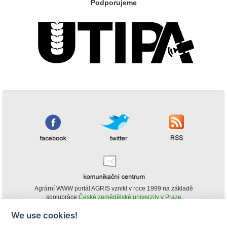
Podporujeme
Agrární WWW portál AGRIS vznikl v roce 1999 na základě
spolupráce
České zemědělské univerzity v Praze
s
Ministerstvem zemědělství ČR
We use cookies!
© Copyright AGRIS 2000-2026 -
ISSN 1213-1369
- Publikování a šíření