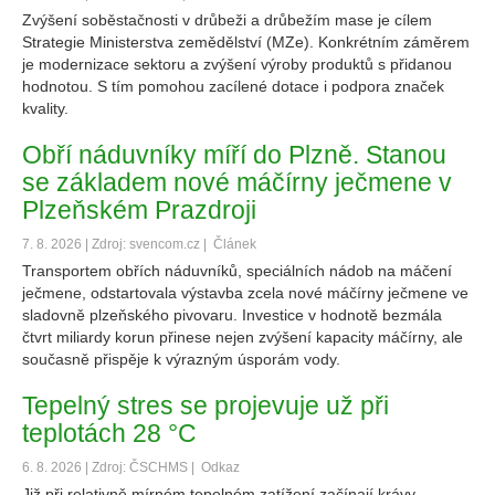
Zvýšení soběstačnosti v drůbeži a drůbežím mase je cílem
Strategie Ministerstva zemědělství (MZe). Konkrétním záměrem
je modernizace sektoru a zvýšení výroby produktů s přidanou
hodnotou. S tím pomohou zacílené dotace i podpora značek
kvality.
Obří náduvníky míří do Plzně. Stanou
se základem nové máčírny ječmene v
Plzeňském Prazdroji
7. 8. 2026 | Zdroj: svencom.cz |
Článek
Transportem obřích náduvníků, speciálních nádob na máčení
ječmene, odstartovala výstavba zcela nové máčírny ječmene ve
sladovně plzeňského pivovaru. Investice v hodnotě bezmála
čtvrt miliardy korun přinese nejen zvýšení kapacity máčírny, ale
současně přispěje k výrazným úsporám vody.
Tepelný stres se projevuje už při
teplotách 28 °C
6. 8. 2026 | Zdroj: ČSCHMS |
Odkaz
Již při relativně mírném tepelném zatížení začínají krávy