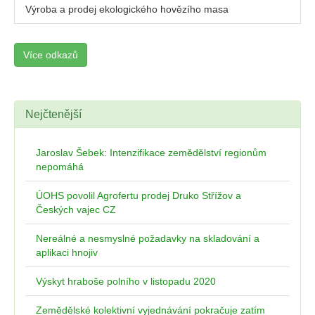
Výroba a prodej ekologického hovězího masa
Více odkazů
Nejčtenější
Jaroslav Šebek: Intenzifikace zemědělství regionům
nepomáhá
ÚOHS povolil Agrofertu prodej Druko Střížov a
Českých vajec CZ
Nereálné a nesmyslné požadavky na skladování a
aplikaci hnojiv
Výskyt hraboše polního v listopadu 2020
Zemědělské kolektivní vyjednávání pokračuje zatím