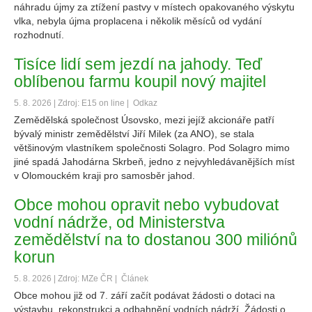
náhradu újmy za ztížení pastvy v místech opakovaného výskytu
vlka, nebyla újma proplacena i několik měsíců od vydání
rozhodnutí.
Tisíce lidí sem jezdí na jahody. Teď
oblíbenou farmu koupil nový majitel
5. 8. 2026 | Zdroj: E15 on line |
Odkaz
Zemědělská společnost Úsovsko, mezi jejíž akcionáře patří
bývalý ministr zemědělství Jiří Milek (za ANO), se stala
většinovým vlastníkem společnosti Solagro. Pod Solagro mimo
jiné spadá Jahodárna Skrbeň, jedno z nejvyhledávanějších míst
v Olomouckém kraji pro samosběr jahod.
Obce mohou opravit nebo vybudovat
vodní nádrže, od Ministerstva
zemědělství na to dostanou 300 miliónů
korun
5. 8. 2026 | Zdroj: MZe ČR |
Článek
Obce mohou již od 7. září začít podávat žádosti o dotaci na
výstavbu, rekonstrukci a odbahnění vodních nádrží. Žádosti o