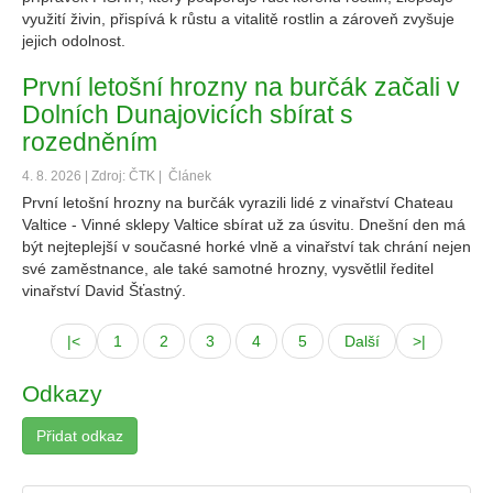
využití živin, přispívá k růstu a vitalitě rostlin a zároveň zvyšuje
jejich odolnost.
První letošní hrozny na burčák začali v
Dolních Dunajovicích sbírat s
rozedněním
4. 8. 2026 | Zdroj: ČTK |
Článek
První letošní hrozny na burčák vyrazili lidé z vinařství Chateau
Valtice - Vinné sklepy Valtice sbírat už za úsvitu. Dnešní den má
být nejteplejší v současné horké vlně a vinařství tak chrání nejen
své zaměstnance, ale také samotné hrozny, vysvětlil ředitel
vinařství David Šťastný.
|<
1
2
3
4
5
Další
>|
Odkazy
Přidat odkaz