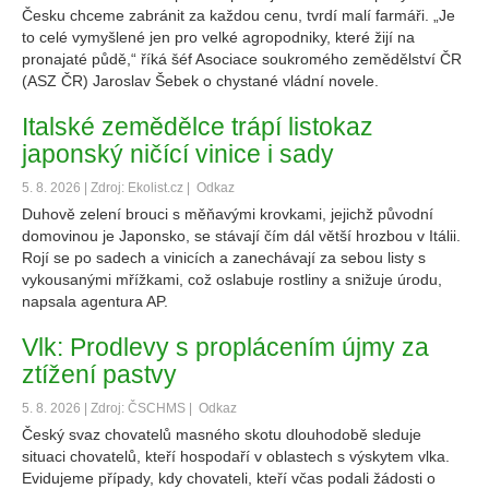
Česku chceme zabránit za každou cenu, tvrdí malí farmáři. „Je
to celé vymyšlené jen pro velké agropodniky, které žijí na
pronajaté půdě,“ říká šéf Asociace soukromého zemědělství ČR
(ASZ ČR) Jaroslav Šebek o chystané vládní novele.
Italské zemědělce trápí listokaz
japonský ničící vinice i sady
5. 8. 2026 | Zdroj: Ekolist.cz |
Odkaz
Duhově zelení brouci s měňavými krovkami, jejichž původní
domovinou je Japonsko, se stávají čím dál větší hrozbou v Itálii.
Rojí se po sadech a vinicích a zanechávají za sebou listy s
vykousanými mřížkami, což oslabuje rostliny a snižuje úrodu,
napsala agentura AP.
Vlk: Prodlevy s proplácením újmy za
ztížení pastvy
5. 8. 2026 | Zdroj: ČSCHMS |
Odkaz
Český svaz chovatelů masného skotu dlouhodobě sleduje
situaci chovatelů, kteří hospodaří v oblastech s výskytem vlka.
Evidujeme případy, kdy chovateli, kteří včas podali žádosti o