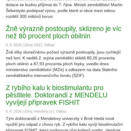
dotace se budou přijímat do 7. října. Ministr zemědělství Martin
Šebestyán podepsal výzvu, podle které si obce mezi sebou
rozdělí 300 miliónů korun.
Žně výrazně postoupily, sklizeno je víc
než 80 procent ploch obilnin
5. 8. 2026 | Zdroj: ASZ |
Odkaz
Žně díky slunečnému počasí výrazně postoupily, jsou rychlejší
než loni. K neděli 2. srpna zemědělci sklidili 80,26 procenta
ploch obilnin a 87,93 procenta ploch řepky, uvedlo dnes
ministerstvo zemědělství (MZe) s odkazem na data Státního
zemědělského intervenčního fondu (SZIF).
Z rybího kalu k biostimulantu pro
pěstitele. Doktorandi z MENDELU
vyvíjejí přípravek FISHIT
5. 8. 2026 | Zdroj: mendelu.cz |
Odkaz
Tým doktorandů z Mendelovy univerzity v Brně hledá nové
využití pro odpad z chovu ryb. Z rybího kalu vyvíjí biostimulační
přípravek FISHIT, který podporuje růst kořenů rostlin, zlepšuje