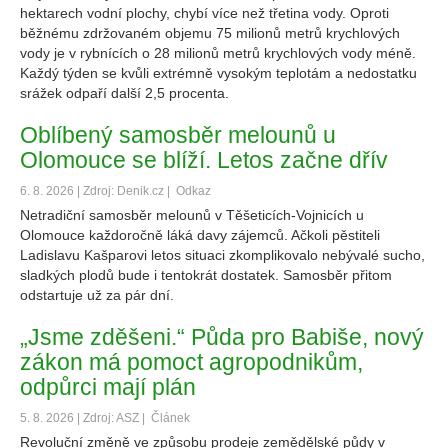
hektarech vodní plochy, chybí více než třetina vody. Oproti
běžnému zdržovaném objemu 75 milionů metrů krychlových
vody je v rybnících o 28 milionů metrů krychlových vody méně.
Každý týden se kvůli extrémně vysokým teplotám a nedostatku
srážek odpaří další 2,5 procenta.
Oblíbený samosběr melounů u
Olomouce se blíží. Letos začne dřív
6. 8. 2026 | Zdroj: Denik.cz |
Odkaz
Netradiční samosběr melounů v Těšeticích-Vojnicích u
Olomouce každoročně láká davy zájemců. Ačkoli pěstiteli
Ladislavu Kašparovi letos situaci zkomplikovalo nebývalé sucho,
sladkých plodů bude i tentokrát dostatek. Samosběr přitom
odstartuje už za pár dní.
„Jsme zděšeni.“ Půda pro Babiše, nový
zákon má pomoct agropodnikům,
odpůrci mají plán
5. 8. 2026 | Zdroj: ASZ |
Článek
Revoluční změně ve způsobu prodeje zemědělské půdy v