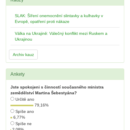
SLAK: Šíření onemocnění slintavky a kulhavky v
Evropě, opatření proti nákaze
Válka na Ukrajině: Válečný konflikt mezi Ruskem a
Ukrajinou
Archiv kauz
Ankety
Jste spokojeni s činností současného ministra
zemědělství Martina Šebestyána?
Určitě ano
79,16
%
Spíše ano
6,77
%
Spíše ne
2,08
%