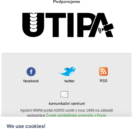
Podporujeme
Agrární WWW portál AGRIS vznikl v roce 1999 na základě
spolupráce
České zemědělské univerzity v Praze
s
Ministerstvem zemědělství ČR
We use cookies!
© Copyright AGRIS 2000-2026 -
ISSN 1213-1369
- Publikování a šíření