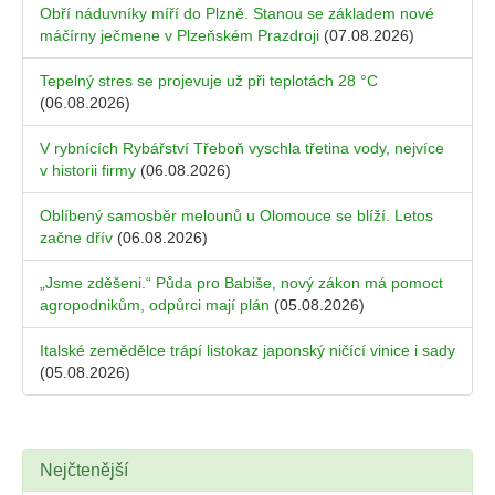
Obří náduvníky míří do Plzně. Stanou se základem nové
máčírny ječmene v Plzeňském Prazdroji
(07.08.2026)
Tepelný stres se projevuje už při teplotách 28 °C
(06.08.2026)
V rybnících Rybářství Třeboň vyschla třetina vody, nejvíce
v historii firmy
(06.08.2026)
Oblíbený samosběr melounů u Olomouce se blíží. Letos
začne dřív
(06.08.2026)
„Jsme zděšeni.“ Půda pro Babiše, nový zákon má pomoct
agropodnikům, odpůrci mají plán
(05.08.2026)
Italské zemědělce trápí listokaz japonský ničící vinice i sady
(05.08.2026)
Nejčtenější