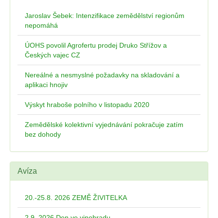
Jaroslav Šebek: Intenzifikace zemědělství regionům
nepomáhá
ÚOHS povolil Agrofertu prodej Druko Střížov a
Českých vajec CZ
Nereálné a nesmyslné požadavky na skladování a
aplikaci hnojiv
Výskyt hraboše polního v listopadu 2020
Zemědělské kolektivní vyjednávání pokračuje zatím
bez dohody
Avíza
20.-25.8. 2026 ZEMĚ ŽIVITELKA
2.9. 2026 Den ve vinohradu