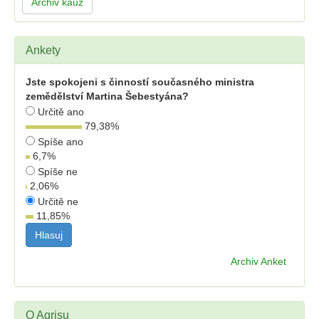
Archiv kauz
Ankety
Jste spokojeni s činností současného ministra
zemědělství Martina Šebestyána?
Určitě ano
79,38
%
Spíše ano
6,7
%
Spíše ne
2,06
%
Určitě ne
11,85
%
Archiv Anket
O Agrisu