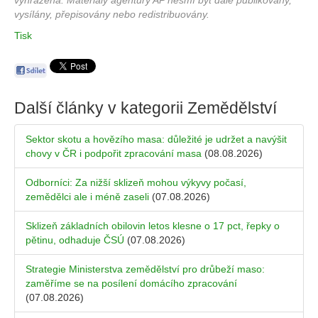
vyhrazena. Materiály agentury AP nesmí být dále publikovány,
vysílány, přepisovány nebo redistribuovány.
Tisk
Další články v kategorii
Zemědělství
Sektor skotu a hovězího masa: důležité je udržet a navýšit
chovy v ČR i podpořit zpracování masa
(08.08.2026)
Odborníci: Za nižší sklizeň mohou výkyvy počasí,
zemědělci ale i méně zaseli
(07.08.2026)
Sklizeň základních obilovin letos klesne o 17 pct, řepky o
pětinu, odhaduje ČSÚ
(07.08.2026)
Strategie Ministerstva zemědělství pro drůbeží maso:
zaměříme se na posílení domácího zpracování
(07.08.2026)