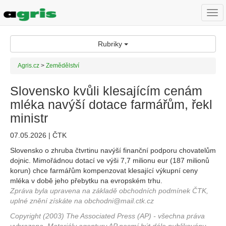
Togg
navi
Rubriky
Agris.cz
>
Zemědělství
Slovensko kvůli klesajícím cenám
mléka navýší dotace farmářům, řekl
ministr
07.05.2026 | ČTK
Slovensko o zhruba čtvrtinu navýší finanční podporu chovatelům
dojnic. Mimořádnou dotací ve výši 7,7 milionu eur (187 milionů
korun) chce farmářům kompenzovat klesající výkupní ceny
mléka v době jeho přebytku na evropském trhu.
Zpráva byla upravena na základě obchodních podmínek ČTK,
uplné znění získáte na obchodni@mail.ctk.cz
Copyright (2003) The Associated Press (AP) - všechna práva