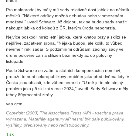
dodal.
Pro maloprodej by měly mít sady relativně dost jablek na několik
měsíců. "Některé odrůdy možná nebudou nebo v omezeném
množství," uvedl Schwarz. Až dojdou, tak se budou sady snažit
nakoupit jablka od kolegů z ČR, kterým úroda nepomrzla.
Nejvíce poškodil mráz letní jablka, která kvetou brzy a sklízí se
nejdříve, začátkem srpna. "Nějaká budou, ale kolik, to vůbec
nevíme," řekl sadař. S podzimními odrůdami začínají sady ve
druhé polovině září a sklizeň běží někdy až do poloviny
listopadu.
Podle Schwarze se zatím o státních kompenzacích nemluví,
protože to není celorepublikový problém jako před dvěma lety. V
Česku jsou oblasti, kde vůbec nemrzlo. "U mě je to ale stejný
problém jako při sklizni v roce 2024," uvedl. Sady Schwarz měly
tehdy 80procentní ztráty.
vap gcm
Copyright (2003) The Associated Press (AP) - všechna práva
vyhrazena. Materiály agentury AP nesmí být dále publikovány,
vysílány, přepisovány nebo redistribuovány.
Tisk