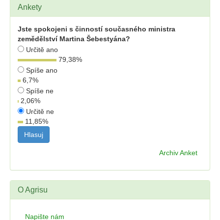
Ankety
Jste spokojeni s činností současného ministra
zemědělství Martina Šebestyána?
Určitě ano
79,38
%
Spíše ano
6,7
%
Spíše ne
2,06
%
Určitě ne
11,85
%
Archiv Anket
O Agrisu
Napište nám