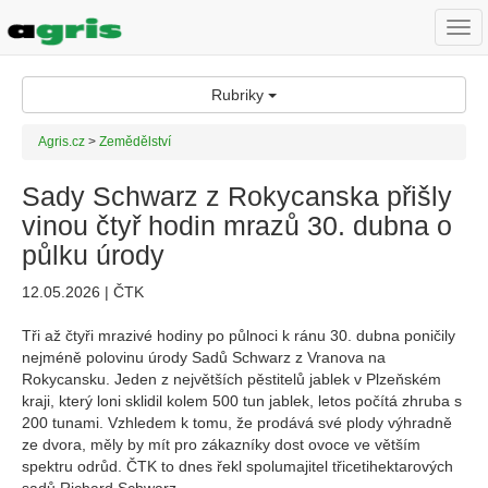
Togg
navi
Rubriky
Agris.cz
>
Zemědělství
Sady Schwarz z Rokycanska přišly
vinou čtyř hodin mrazů 30. dubna o
půlku úrody
12.05.2026 | ČTK
Tři až čtyři mrazivé hodiny po půlnoci k ránu 30. dubna poničily
nejméně polovinu úrody Sadů Schwarz z Vranova na
Rokycansku. Jeden z největších pěstitelů jablek v Plzeňském
kraji, který loni sklidil kolem 500 tun jablek, letos počítá zhruba s
200 tunami. Vzhledem k tomu, že prodává své plody výhradně
ze dvora, měly by mít pro zákazníky dost ovoce ve větším
spektru odrůd. ČTK to dnes řekl spolumajitel třicetihektarových