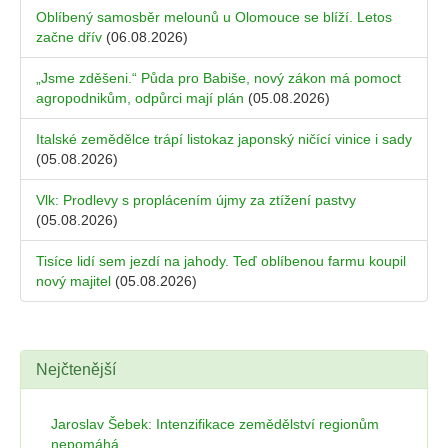
Oblíbený samosběr melounů u Olomouce se blíží. Letos
začne dřív
(06.08.2026)
„Jsme zděšeni.“ Půda pro Babiše, nový zákon má pomoct
agropodnikům, odpůrci mají plán
(05.08.2026)
Italské zemědělce trápí listokaz japonský ničící vinice i sady
(05.08.2026)
Vlk: Prodlevy s proplácením újmy za ztížení pastvy
(05.08.2026)
Tisíce lidí sem jezdí na jahody. Teď oblíbenou farmu koupil
nový majitel
(05.08.2026)
Nejčtenější
Jaroslav Šebek: Intenzifikace zemědělství regionům
nepomáhá