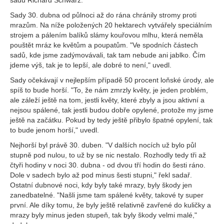
sadů Richard Schwarz.
Sady 30. dubna od půlnoci až do rána chránily stromy proti
mrazům. Na níže položených 20 hektarech vytvářely speciálním
strojem a pálením balíků slámy kouřovou mlhu, která neměla
pouštět mráz ke květům a poupatům. "Ve spodních částech
sadů, kde jsme zadýmovávali, tak tam nebude ani jablko. Čím
jdeme výš, tak je to lepší, ale dobré to není," uvedl.
Sady očekávají v nejlepším případě 50 procent loňské úrody, ale
spíš to bude horší. "To, že nám zmrzly květy, je jeden problém,
ale záleží ještě na tom, jestli květy, které zbyly a jsou aktivní a
nejsou spálené, tak jestli budou dobře opylené, protože my jsme
ještě na začátku. Pokud by tedy ještě přibylo špatné opylení, tak
to bude jenom horší," uvedl.
Nejhorší byl právě 30. duben. "V dalších nocích už bylo půl
stupně pod nulou, to už by se nic nestalo. Rozhodly tedy tři až
čtyři hodiny v noci 30. dubna - od dvou tří hodin do šesti ráno.
Dole v sadech bylo až pod minus šesti stupni," řekl sadař.
Ostatní dubnové noci, kdy byly také mrazy, byly škody jen
zanedbatelné. "Našli jsme tam spálené květy, takové ty super
první. Ale díky tomu, že byly ještě relativně zavřené do kuličky a
mrazy byly minus jeden stupeň, tak byly škody velmi malé,"