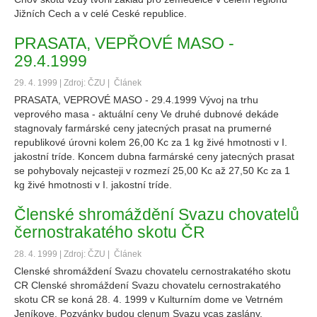
Jižních Cech a v celé Ceské republice.
PRASATA, VEPŘOVÉ MASO -
29.4.1999
29. 4. 1999 | Zdroj: ČZU |
Článek
PRASATA, VEPROVÉ MASO - 29.4.1999 Vývoj na trhu
veprového masa - aktuální ceny Ve druhé dubnové dekáde
stagnovaly farmárské ceny jatecných prasat na prumerné
republikové úrovni kolem 26,00 Kc za 1 kg živé hmotnosti v I.
jakostní tríde. Koncem dubna farmárské ceny jatecných prasat
se pohybovaly nejcasteji v rozmezí 25,00 Kc až 27,50 Kc za 1
kg živé hmotnosti v I. jakostní tríde.
Členské shromáždění Svazu chovatelů
černostrakatého skotu ČR
28. 4. 1999 | Zdroj: ČZU |
Článek
Clenské shromáždení Svazu chovatelu cernostrakatého skotu
CR Clenské shromáždení Svazu chovatelu cernostrakatého
skotu CR se koná 28. 4. 1999 v Kulturním dome ve Vetrném
Jeníkove. Pozvánky budou clenum Svazu vcas zaslány.