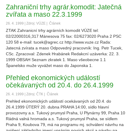
Zahraniční trhy agrár.komodit: Jatečná
zvířata a maso 22.3.1999
26. 4. 1999 | Zdroj: VÚZE |
Článek
ZTAK Zahranicní trhy agrárních komodit VÚZE tel:
02/22000316,317 Mánesova 75 fax: 02/6273020 Praha 2 PSC
120 58 e-mail: tucek@agrec.cz http://www.vuze.cz Rada:
Jatecná zvírata a maso Odpovedný pracovník: Ing. Petr Tucek,
CSc. Zpracoval: Zdenek Hrabánek Redakcní uzáverka: 22. 3.
1999 OBSAH Seznam zkratek 1. Maso všeobecne 1.1
Španelsko muže vyvážet maso do Japonska 1.
Přehled ekonomických událostí
očekávaných od 20.4. do 26.4.1999
26. 4. 1999 | Zdroj: ČTK |
Článek
Prehled ekonomických událostí ocekávaných od 20.4. do
26.4.1999 ÚTERÝ 20. dubna PRAHA 14:00, sídlo hlavní
provozovny a.s. Tukový prumysl Praha, U Plynárny 99, Praha 10
Rádná valná hromada a.s. Tukový prumysl Praha, se sídlem
Praha 9, Koubova 79, má na programu mj. schválení návrhu na
zvýšení základního jmení upsáním nových akcií a návrhu na