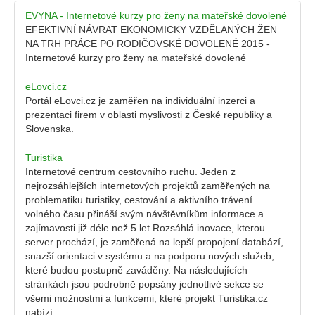
EVYNA - Internetové kurzy pro ženy na mateřské dovolené
EFEKTIVNÍ NÁVRAT EKONOMICKY VZDĚLANÝCH ŽEN
NA TRH PRÁCE PO RODIČOVSKÉ DOVOLENÉ 2015 -
Internetové kurzy pro ženy na mateřské dovolené
eLovci.cz
Portál eLovci.cz je zaměřen na individuální inzerci a
prezentaci firem v oblasti myslivosti z České republiky a
Slovenska.
Turistika
Internetové centrum cestovního ruchu. Jeden z
nejrozsáhlejších internetových projektů zaměřených na
problematiku turistiky, cestování a aktivního trávení
volného času přináší svým návštěvníkům informace a
zajímavosti již déle než 5 let Rozsáhlá inovace, kterou
server prochází, je zaměřená na lepší propojení databází,
snazší orientaci v systému a na podporu nových služeb,
které budou postupně zaváděny. Na následujících
stránkách jsou podrobně popsány jednotlivé sekce se
všemi možnostmi a funkcemi, které projekt Turistika.cz
nabízí.