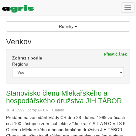
Togg
navi
Rubriky
Venkov
Přidat článek
Zobrazit podle
Regionu
Stanovisko členů Mlékařského a
hospodářského družstva JIH TÁBOR
30. 4. 1999 | Zdroj: AK ČR |
Článek
Predáno na zasedání Vlády CR dne 28. dubna 1999 za úcasti
cca 100 zástupcu zem. subjektu z "Jc. kraje" S T A N O V I S K
O clenu Mlékarského a hospodárského družstva JIH TÁBOR
Chov skotu vždy tvoril základ pro zemedelce v celém regionu