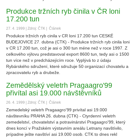
Produkce tržních ryb činila v ČR loni
17.200 tun
27. 4. 1999 | Zdroj: ČTK |
Článek
Produkce tržních ryb cinila v CR loni 17.200 tun CESKÉ
BUDEJOVICE 27. dubna (CTK) - Produkce tržních ryb cinila loni
v CR 17.200 tun, což je asi o 300 tun méne než v roce 1997. Z
celkového výlovu predstavoval export 8600 tun, tedy asi o 1500
tun více než v predcházejícím roce. Vyplývá to z údaju
Rybárského sdružení, které sdružuje 50 organizací chovatelu a
zpracovatelu ryb a drubeže.
Zemědělský veletrh Pragaagro'99
přivítal asi 19.000 návštěvníků
26. 4. 1999 | Zdroj: ČTK |
Článek
Zemedelský veletrh Pragaagro'99 privítal asi 19.000
návštevníku PRAHA 26. dubna (CTK) - Ctyrdenní veletrh
zemedelství, chovatelství a potravinárství Pragaagro'99, který
dnes koncí v Pražském výstavním areálu Letnany navštívilo,
prípadne ješte navštíví asi 19.000 osob. CTK to dnes rekl