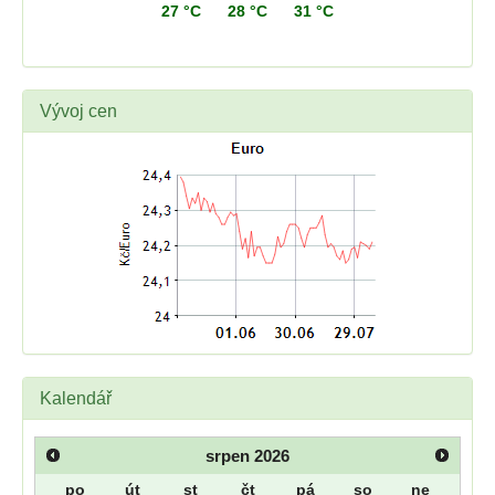
27 °C
28 °C
31 °C
Vývoj cen
Kalendář
srpen
2026
po
út
st
čt
pá
so
ne