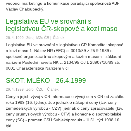
vedoucí marketingu a komunikace porádající spolecnosti ABF
Václav Chaloupecký.
Legislativa EU ve srovnání s
legislativou ČR-skopové a kozí maso
26. 4. 1999 | Zdroj: MZe ČR |
Článek
Legislativa EU ve srovnání s legislativou CR Komodita: skopové
a kozí maso 1. Název NR (EEC) c. 3013/89 z 25.9.1989 o
spolecné organizaci trhu skopovým a kozím masem - základní
narízení Poslední novela NK c. 2134/95 OJ L 28907/10/89 str.
0001 Charakteristika Narízení v cl.
SKOT, MLÉKO - 26.4.1999
26. 4. 1999 | Zdroj: ČZU |
Článek
Ceny a jejich vývoj v CR Informace o vývoji cen v CR od zacátku
roku 1999 (16. týdnu). Jde jednak o nákupní ceny (tzv. ceny
zemedelských výrobcu - CZV), jednak o ceny zpracovatelu (tzv.
ceny prumyslových výrobcu - CPV) a konecne o spotrebitelské
ceny (SC) - pramen CSÚ Subjekt/produkt - 1l 51. týd.1998 16.
týd.