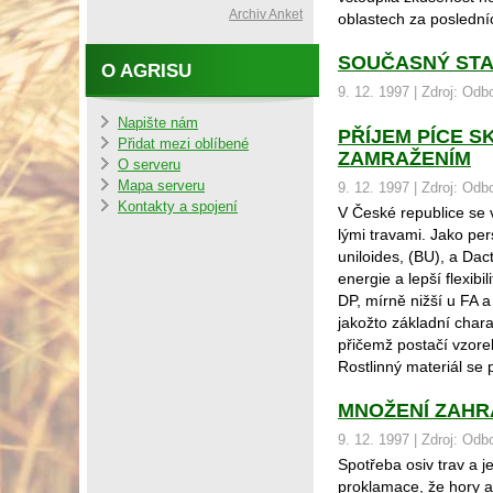
Archiv Anket
oblastech za posledníc
SOUČASNÝ STA
O AGRISU
9. 12. 1997 | Zdroj: Od
Napište nám
PŘÍJEM PÍCE 
Přidat mezi oblíbené
ZAMRAŽENÍM
O serveru
Mapa serveru
9. 12. 1997 | Zdroj: Od
Kontakty a spojení
V České republice se v
lými travami. Jako pe
uniloides, (BU), a Dac
energie a lepší flexib
DP, mírně nižší u FA a
jakožto základní chara
přičemž postačí vzore
Rostlinný materiál se
MNOŽENÍ ZAHR
9. 12. 1997 | Zdroj: Od
Spotřeba osiv trav a j
proklamace, že hory a