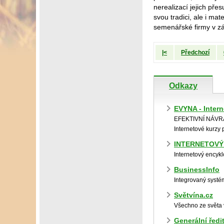
nerealizací jejich pře
svou tradici, ale i m
semenářské firmy v zá
|<
Předchozí
Odkazy
EVYNA - Inter
EFEKTIVNÍ NÁV
Internetové kurzy
INTERNETOVÝ
Internetový encykl
BusinessInfo
Integrovaný systém
Světvína.cz
Všechno ze světa v
Generální ředit