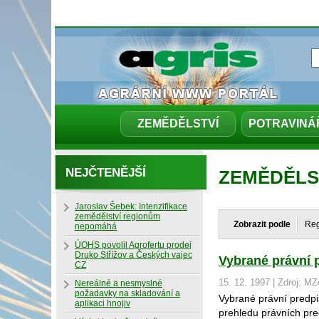
ZEMĚDĚLSTVÍ
POTRAVINÁ
NEJČTENĚJŠÍ
ZEMĚDĚLS
Jaroslav Šebek: Intenzifikace
zemědělství regionům
Zobrazit podle
Re
nepomáhá
ÚOHS povolil Agrofertu prodej
Druko Střížov a Českých vajec
Vybrané právní 
CZ
15. 12. 1997 | Zdroj: M
Nereálné a nesmyslné
požadavky na skladování a
Vybrané právní predpi
aplikaci hnojiv
prehledu právních pred