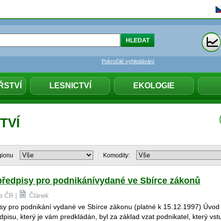
Pokročilé vyhledávání
ŘSTVÍ
LESNICTVÍ
EKOLOGIE
TVÍ
gionu
Komodity:
předpisy pro podnikánívydané ve Sbírce zákonů
Ze ČR |
Článek
sy pro podnikání vydané ve Sbírce zákonu (platné k 15.12.1997) Úvod 
pisu, který je vám predkládán, byl za základ vzat podnikatel, který vs