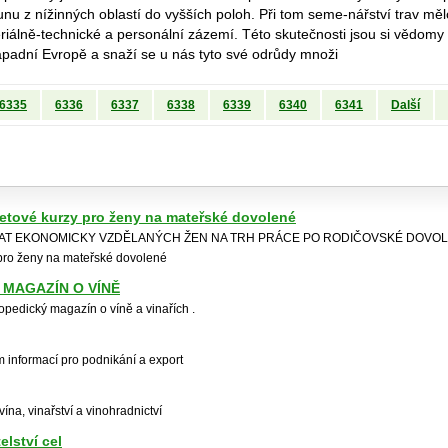
sunu z nížinných oblastí do vyšších poloh. Při tom seme-nářství trav mě
ateriálně-technické a personální zázemí. Této skutečnosti jsou si vědo
padní Evropě a snaží se u nás tyto své odrůdy množi
6335
6336
6337
6338
6339
6340
6341
Další
netové kurzy pro ženy na mateřské dovolené
RAT EKONOMICKY VZDĚLANÝCH ŽEN NA TRH PRÁCE PO RODIČOVSKÉ DOVOLE
 pro ženy na mateřské dovolené
 MAGAZÍN O VÍNĚ
opedický magazín o víně a vinařích .
 informací pro podnikání a export
ína, vinařství a vinohradnictví
elství cel