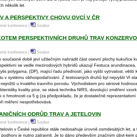
h několik let.
V A PERSPEKTIVY CHOVU OVCÍ V ČR
borné konference |
Soubor
SKOTEM PERSPEKTIVNÍCH DRUHŮ TRAV KONZERV
borné konference |
Soubor
 současné době jeví užitečným nahradit část osevní plochy kukuřice kva
rspektivní se vedle mezirodových hybridů ukazují Festuca arundinacea,
tylis polygama, (DP), mající řadu předností, jako vyšší vytrvalost, větší
ilitu v systému obhospodařování. Z testovaných druhů byl nejvyšší VI s
 nejnižší u trvalého travního porostu. Východiskem pro sériové hodnoce
kteristiky kvality píce, se stává technika NIRS, dovolující změření vzo
k o hmotnosti ca 5 g (za předpokladu, že je dostatečně reprezentativn
 při měření nespotřebovává.
ANIČNÍCH ODRŮD TRAV A JETELOVIN
borné konference |
Soubor
etelovin v České republice stále nedosahuje úrovně osmdesátých let, a t
 podhory je nutno zatravnit. Je to dáno především značným úbyt-kem 