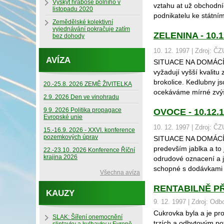
Výskyt hraboše polního v
vztahu at už obchodníc
listopadu 2020
podnikatelu ke státním
Zemědělské kolektivní
vyjednávání pokračuje zatím
ZELENINA - 10.1
bez dohody
10. 12. 1997 | Zdroj: ČZ
AVÍZA
SITUACE NA DOMÁCÍM TR
vyžadují vyšší kvalitu
brokolice. Kedlubny j
20.-25.8. 2026 ZEMĚ ŽIVITELKA
ocekáváme mírné zvýše
2.9. 2026 Den ve vinohradu
9.9. 2026 Politika propagace
OVOCE - 10.12.
Evropské unie
10. 12. 1997 | Zdroj: ČZ
15.-16.9. 2026 - XXVI. konference
pozemkových úprav
SITUACE NA DOMÁCÍM 
predevším jablka a to
22.-23.10. 2026 Konference Říční
krajina 2026
odrudové oznacení a j
schopné s dodávkami z
Všechna avíza
RENTABILNĚ P
KAUZY
9. 12. 1997 | Zdroj: Od
Cukrovka byla a je pr
SLAK: Šíření onemocnění
trzích a odbytovým pot