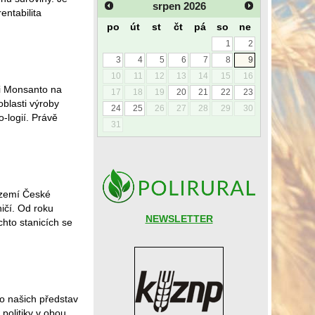
srpen
2026
entabilita
po
út
st
čt
pá
so
ne
1
2
3
4
5
6
7
8
9
10
11
12
13
14
15
16
ti Monsanto na
17
18
19
20
21
22
23
blasti výroby
24
25
26
27
28
29
30
-logií. Právě
31
 území České
ničí. Od roku
NEWSLETTER
chto stanicích se
o našich představ
politiky v obou