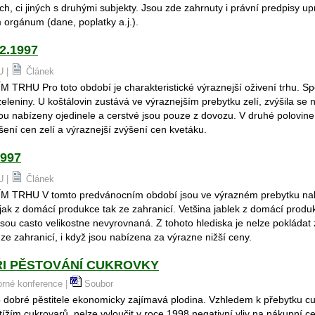
h, ci jiných s druhými subjekty. Jsou zde zahrnuty i právní predpisy up
 orgánum (dane, poplatky a.j.).
2.1997
U |
Článek
HU Pro toto období je charakteristické výraznejší oživení trhu. Spo
 zeleniny. U koštálovin zustává ve výraznejším prebytku zelí, zvýšila se
sou nabízeny ojedinele a cerstvé jsou pouze z dovozu. V druhé polovine
ní cen zelí a výraznejší zvýšení cen kvetáku.
1997
U |
Článek
TRHU V tomto predvánocním období jsou ve výrazném prebytku na
 jak z domácí produkce tak ze zahranicí. Vetšina jablek z domácí prod
sou casto velikostne nevyrovnaná. Z tohoto hlediska je nelze pokládat
e zahranicí, i když jsou nabízena za výrazne nižší ceny.
ŘI PĚSTOVÁNÍ CUKROVKY
borné konference |
Soubor
o dobré pěstitele ekonomicky zajímavá plodina. Vzhledem k přebytku c
ížím cukrovarů, nelze vyloučit v roce 1998 negativní vliv na nákupní c