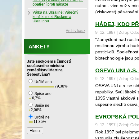
slintavky a kulhavky v Evropě,
opatření proti nákaze
nutno - více než v min
(ziskovost) pěs-tování
Válka na Ukrajině: Válečný
konflikt mezi Ruskem a
Ukrajinou
HÁDEJ, KDO PŘ
Archiv kauz
9. 12. 1997 | Zdroj: Od
“Zamyšlení nad rostli
rostlinnou výrobu bud
ANKETY
pestici-dů. Společnost
biotechnologie jsou po
Jste spokojeni s činností
současného ministra
OSEVA UNI A.S
zemědělství Martina
Šebestyána?
9. 12. 1997 | Zdroj: Od
Určitě ano
OSEVA UNI a.s. se síd
79,38
%
republiky. Svůj široký
Spíše ano
1995 vlastní akciová s
6,7
%
úspěšně šlechtí osiva j
Spíše ne
2,06
%
EVROPSKÁ POL
Určitě ne
11,85
%
9. 12. 1997 | Zdroj: Od
Rok 1997 byl přelomo
vstoupila zkušenost ně