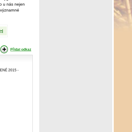
lo u nás nejen
my významné
>|
Přidat odkaz
NÉ 2015 -