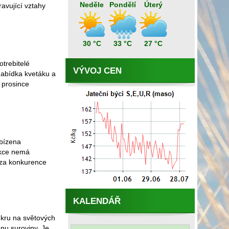
Neděle
Pondělí
Úterý
ravující vztahy
30 °C
33 °C
27 °C
trebitelé
VÝVOJ CEN
 nabídka kvetáku a
 prosince
bízena
ukce nemá
 za konkurence
KALENDÁŘ
ukru na světových
enu suroviny. Je