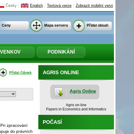
Česky
English
Textová verze
Zobrazit mobilní verzi
Ceny
Mapa serveru
Přidat obsah
VENKOV
PODNIKÁNÍ
AGRIS ONLINE
Přidat článek
Agris Online
Agris on-line
Papers in Economics and Informatics
POČASÍ
Pri zpracování
tupuje do právních