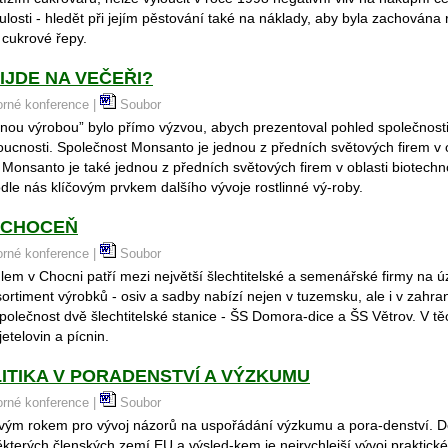
ulosti - hledět při jejím pěstování také na náklady, aby byla zachována r
 cukrové řepy.
IJDE NA VEČEŘI?
borné konference |
Soubor
nnou výrobou” bylo přímo výzvou, abych prezentoval pohled společnos
oucnosti. Společnost Monsanto je jednou z předních světových firem v o
 Monsanto je také jednou z předních světových firem v oblasti biotechno
dle nás klíčovým prvkem dalšího vývoje rostlinné vý-roby.
. CHOCEŇ
borné konference |
Soubor
lem v Chocni patří mezi největší šlechtitelské a semenářské firmy na
 sortiment výrobků - osiv a sadby nabízí nejen v tuzemsku, ale i v zahra
polečnost dvě šlechtitelské stanice - ŠS Domora-dice a ŠS Větrov. V tě
etelovin a pícnin.
ITIKA V PORADENSTVÍ A VÝZKUMU
borné konference |
Soubor
vým rokem pro vývoj názorů na uspořádání výzkumu a pora-denství. D
kterých členských zemí EU a výsled-kem je nejrychlejší vývoj praktické 