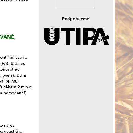
Podporujeme
OVANÉ
litními vytrva-
 (FA), Bromus
 koncentraci
tanoven u BU a
ní příjmu,
rků během 2 minut,
í a homogenní).
o i přes
polygastrů a