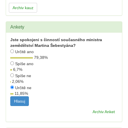
Archiv kauz
Ankety
Jste spokojeni s činností současného ministra
zemědělství Martina Šebestyána?
Určitě ano
79,38
%
Spíše ano
6,7
%
Spíše ne
2,06
%
Určitě ne
11,85
%
Archiv Anket