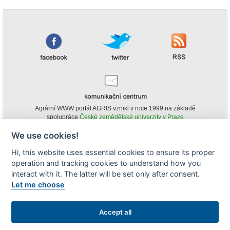
Agrární WWW portál AGRIS vznikl v roce 1999 na základě
spolupráce
České zemědělské univerzity v Praze
s
Ministerstvem zemědělství ČR
We use cookies!
© Copyright AGRIS 2000-2026 -
ISSN 1213-1369
- Publikování a šíření
Hi, this website uses essential cookies to ensure its proper
obsahu agrárního WWW portálu AGRIS je možné
operation and tracking cookies to understand how you
(pokud není uvedeno jinak) pouze za podmínky uvedení zdroje v podobě
www.agris.cz a data publikace v AGRISu.
interact with it. The latter will be set only after consent.
cookies
Let me choose
Zobrazit desktopovou verzi
Accept all