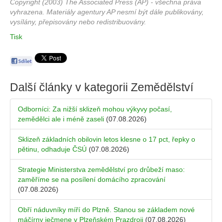
Copyright (2003) The Associated Press (AP) - všechna práva
vyhrazena. Materiály agentury AP nesmí být dále publikovány,
vysílány, přepisovány nebo redistribuovány.
Tisk
Další články v kategorii
Zemědělství
Odborníci: Za nižší sklizeň mohou výkyvy počasí,
zemědělci ale i méně zaseli
(07.08.2026)
Sklizeň základních obilovin letos klesne o 17 pct, řepky o
pětinu, odhaduje ČSÚ
(07.08.2026)
Strategie Ministerstva zemědělství pro drůbeží maso:
zaměříme se na posílení domácího zpracování
(07.08.2026)
Obří náduvníky míří do Plzně. Stanou se základem nové
máčírny ječmene v Plzeňském Prazdroji
(07.08.2026)