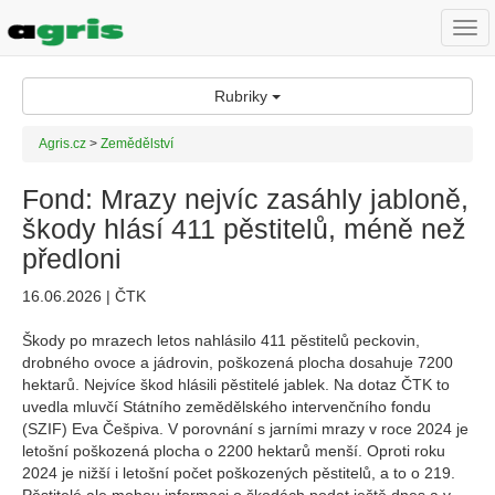
Togg
navi
Rubriky
Agris.cz
>
Zemědělství
Fond: Mrazy nejvíc zasáhly jabloně,
škody hlásí 411 pěstitelů, méně než
předloni
16.06.2026 | ČTK
Škody po mrazech letos nahlásilo 411 pěstitelů peckovin,
drobného ovoce a jádrovin, poškozená plocha dosahuje 7200
hektarů. Nejvíce škod hlásili pěstitelé jablek. Na dotaz ČTK to
uvedla mluvčí Státního zemědělského intervenčního fondu
(SZIF) Eva Češpiva. V porovnání s jarními mrazy v roce 2024 je
letošní poškozená plocha o 2200 hektarů menší. Oproti roku
2024 je nižší i letošní počet poškozených pěstitelů, a to o 219.