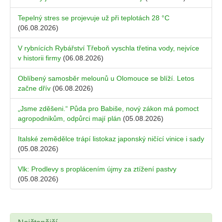
Tepelný stres se projevuje už při teplotách 28 °C
(06.08.2026)
V rybnících Rybářství Třeboň vyschla třetina vody, nejvíce
v historii firmy
(06.08.2026)
Oblíbený samosběr melounů u Olomouce se blíží. Letos
začne dřív
(06.08.2026)
„Jsme zděšeni.“ Půda pro Babiše, nový zákon má pomoct
agropodnikům, odpůrci mají plán
(05.08.2026)
Italské zemědělce trápí listokaz japonský ničící vinice i sady
(05.08.2026)
Vlk: Prodlevy s proplácením újmy za ztížení pastvy
(05.08.2026)