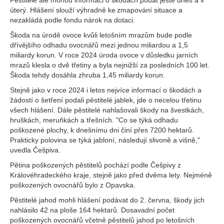
Pěstitelé ale mohou informaci o škodách podat ještě dnes a v
úterý. Hlášení slouží výhradně ke zmapování situace a
nezakládá podle fondu nárok na dotaci.
Škoda na úrodě ovoce kvůli letošním mrazům bude podle
dřívějšího odhadu ovocnářů mezi jednou miliardou a 1,5
miliardy korun. V roce 2024 úroda ovoce v důsledku jarních
mrazů klesla o dvě třetiny a byla nejnižší za posledních 100 let.
Škoda tehdy dosáhla zhruba 1,45 miliardy korun.
Stejně jako v roce 2024 i letos nejvíce informací o škodách a
žádostí o šetření podali pěstitelé jablek, jde o necelou třetinu
všech hlášení. Dále pěstitelé nahlašovali škody na švestkách,
hruškách, meruňkách a třešních. "Co se týká odhadu
poškozené plochy, k dnešnímu dni činí přes 7200 hektarů.
Prakticky polovina se týká jabloní, následují slivoně a višně,"
uvedla Češpiva.
Pětina poškozených pěstitelů pochází podle Češpivy z
Královéhradeckého kraje, stejně jako před dvěma lety. Nejméně
poškozených ovocnářů bylo z Opavska.
Pěstitelé jahod mohli hlášení podávat do 2. června, škody jich
nahlásilo 42 na ploše 164 hektarů. Dosavadní počet
poškozených ovocnářů včetně pěstitelů jahod po letošních