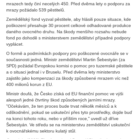
mrazech tedy činí necelých 450. Před dvěma lety o podporu za
mrazy požádalo 539 pěstitelů.
Zemědělský fond vyzval pěstitele, aby hlásili pouze situace, kde
poškození přesahuje 30 procent celkové odhadované produkce
daného ovocného druhu. Na škody menšího rozsahu nebude
fond po dohodě s ministerstvem zemědělství případné podpory
vyplácet.
O formě a podmínkách podpory pro poškozené ovocnáře se v
současnosti jedná. Ministr zemědělství Martin Šebestyán (za
SPD) požádal Evropskou komisi o pomoc pro tuzemské pěstitele
a o situaci jednal i v Bruselu. Před dvěma lety ministerstvo
zajistilo jako kompenzaci za škody způsobené mrazem víc než
400 milionů korun z EU.
Ministr doufá, že Česko získá od EU finanční pomoc ve výši
alespoň jedné čtvrtiny škod způsobených jarními mrazy.
"Očekávám, že ten proces bude trvat několik měsíců a k
odškodnění, pokud se uskuteční přes tyto prostředky, dojde buď
na konci tohoto roku, nebo v příštím roce," uvedl už dříve
Šebestyán. Ve středu se na ministerstvu zemědělství uskuteční
k ovocnářskému sektoru kulatý stůl.