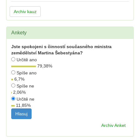
Archiv kauz
Ankety
Jste spokojeni s činností současného ministra
zemědělství Martina Šebestyána?
Určitě ano
79,38
%
Spíše ano
6,7
%
Spíše ne
2,06
%
Určitě ne
11,85
%
Archiv Anket