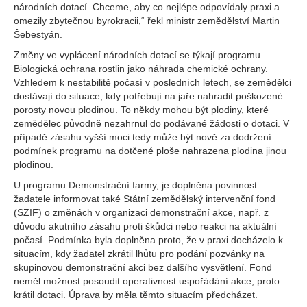
národních dotací. Chceme, aby co nejlépe odpovídaly praxi a
omezily zbytečnou byrokracii,“ řekl ministr zemědělství Martin
Šebestyán.
Změny ve vyplácení národních dotací se týkají programu
Biologická ochrana rostlin jako náhrada chemické ochrany.
Vzhledem k nestabilitě počasí v posledních letech, se zemědělci
dostávají do situace, kdy potřebují na jaře nahradit poškozené
porosty novou plodinou. To někdy mohou být plodiny, které
zemědělec původně nezahrnul do podávané žádosti o dotaci. V
případě zásahu vyšší moci tedy může být nově za dodržení
podmínek programu na dotčené ploše nahrazena plodina jinou
plodinou.
U programu Demonstrační farmy, je doplněna povinnost
žadatele informovat také Státní zemědělský intervenční fond
(SZIF) o změnách v organizaci demonstrační akce, např. z
důvodu akutního zásahu proti škůdci nebo reakci na aktuální
počasí. Podmínka byla doplněna proto, že v praxi docházelo k
situacím, kdy žadatel zkrátil lhůtu pro podání pozvánky na
skupinovou demonstrační akci bez dalšího vysvětlení. Fond
neměl možnost posoudit operativnost uspořádání akce, proto
krátil dotaci. Úprava by měla těmto situacím předcházet.