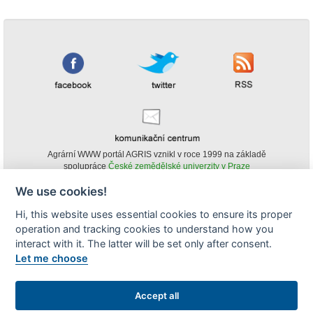
Agrární WWW portál AGRIS vznikl v roce 1999 na základě
spolupráce
České zemědělské univerzity v Praze
s
Ministerstvem zemědělství ČR
We use cookies!
© Copyright AGRIS 2000-2026 -
ISSN 1213-1369
- Publikování a šíření
Hi, this website uses essential cookies to ensure its proper
obsahu agrárního WWW portálu AGRIS je možné
operation and tracking cookies to understand how you
(pokud není uvedeno jinak) pouze za podmínky uvedení zdroje v podobě
www.agris.cz a data publikace v AGRISu.
interact with it. The latter will be set only after consent.
cookies
Let me choose
Zobrazit desktopovou verzi
Accept all