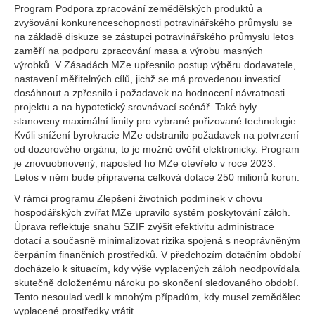
Program Podpora zpracování zemědělských produktů a
zvyšování konkurenceschopnosti potravinářského průmyslu se
na základě diskuze se zástupci potravinářského průmyslu letos
zaměří na podporu zpracování masa a výrobu masných
výrobků. V Zásadách MZe upřesnilo postup výběru dodavatele,
nastavení měřitelných cílů, jichž se má provedenou investicí
dosáhnout a zpřesnilo i požadavek na hodnocení návratnosti
projektu a na hypotetický srovnávací scénář. Také byly
stanoveny maximální limity pro vybrané pořizované technologie.
Kvůli snížení byrokracie MZe odstranilo požadavek na potvrzení
od dozorového orgánu, to je možné ověřit elektronicky. Program
je znovuobnovený, naposled ho MZe otevřelo v roce 2023.
Letos v něm bude připravena celková dotace 250 milionů korun.
V rámci programu Zlepšení životních podmínek v chovu
hospodářských zvířat MZe upravilo systém poskytování záloh.
Úprava reflektuje snahu SZIF zvýšit efektivitu administrace
dotací a současně minimalizovat rizika spojená s neoprávněným
čerpáním finančních prostředků. V předchozím dotačním období
docházelo k situacím, kdy výše vyplacených záloh neodpovídala
skutečně doloženému nároku po skončení sledovaného období.
Tento nesoulad vedl k mnohým případům, kdy musel zemědělec
vyplacené prostředky vrátit.