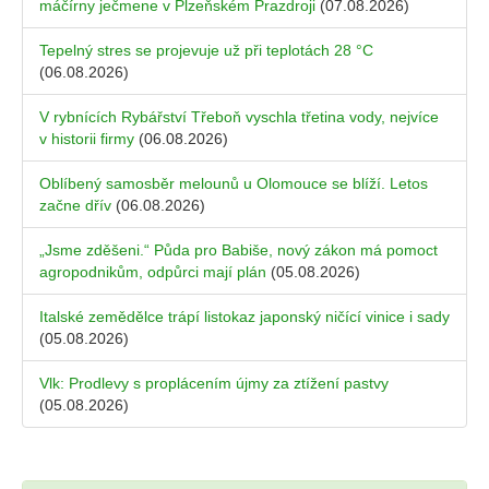
máčírny ječmene v Plzeňském Prazdroji
(07.08.2026)
Tepelný stres se projevuje už při teplotách 28 °C
(06.08.2026)
V rybnících Rybářství Třeboň vyschla třetina vody, nejvíce
v historii firmy
(06.08.2026)
Oblíbený samosběr melounů u Olomouce se blíží. Letos
začne dřív
(06.08.2026)
„Jsme zděšeni.“ Půda pro Babiše, nový zákon má pomoct
agropodnikům, odpůrci mají plán
(05.08.2026)
Italské zemědělce trápí listokaz japonský ničící vinice i sady
(05.08.2026)
Vlk: Prodlevy s proplácením újmy za ztížení pastvy
(05.08.2026)