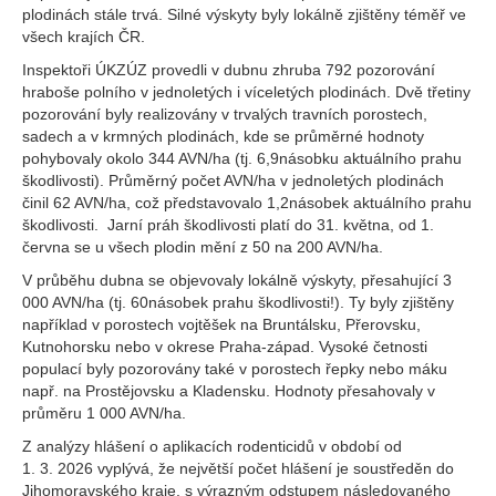
plodinách stále trvá. Silné výskyty byly lokálně zjištěny téměř ve
všech krajích ČR.
Inspektoři ÚKZÚZ provedli v dubnu zhruba 792 pozorování
hraboše polního v jednoletých i víceletých plodinách. Dvě třetiny
pozorování byly realizovány v trvalých travních porostech,
sadech a v krmných plodinách, kde se průměrné hodnoty
pohybovaly okolo 344 AVN/ha (tj. 6,9násobku aktuálního prahu
škodlivosti). Průměrný počet AVN/ha v jednoletých plodinách
činil 62 AVN/ha, což představovalo 1,2násobek aktuálního prahu
škodlivosti. Jarní práh škodlivosti platí do 31. května, od 1.
června se u všech plodin mění z 50 na 200 AVN/ha.
V průběhu dubna se objevovaly lokálně výskyty, přesahující 3
000 AVN/ha (tj. 60násobek prahu škodlivosti!). Ty byly zjištěny
například v porostech vojtěšek na Bruntálsku, Přerovsku,
Kutnohorsku nebo v okrese Praha-západ. Vysoké četnosti
populací byly pozorovány také v porostech řepky nebo máku
např. na Prostějovsku a Kladensku. Hodnoty přesahovaly v
průměru 1 000 AVN/ha.
Z analýzy hlášení o aplikacích rodenticidů v období od
1. 3. 2026 vyplývá, že největší počet hlášení je soustředěn do
Jihomoravského kraje, s výrazným odstupem následovaného