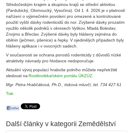
Středočeským krajem a skupinou krajů se střední aktivitou
(Pardubický, Olomoucký, Vysočina). Od 1. 4. 2026 je v platnosti
nařízení o výjimečném povolení pro omezené a kontrolované
použití vyšší dávky rodenticidů do nor. Zvýšené dávky prozatím
využilo několik podniků v okresech Vyškov, Mladá Boleslav,
Znojmo a Břeclav. Zvýšené dávky byly hlášeny zejména do
obilnin (ječmen, pšenice) a řepky. V ojedinělých případech byly
hlášeny aplikace i v ovocných sadech.
V současnosti se ochrana porostů rodenticidy z důvodů nízké
atraktivity návnady pro hlodavce nedoporučuje.
Aktuální vývoj populací hraboše polního můžete nepřetržitě
sledovat na
Rostlinolékařském portálu ÚKZÚZ
.
Mgr. Petra Hrabčáková, Ph.D., tisková mluvčí, tel. 734 427 61
Tisk
Další články v kategorii
Zemědělství