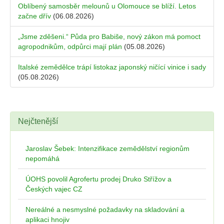
Oblíbený samosběr melounů u Olomouce se blíží. Letos
začne dřív
(06.08.2026)
„Jsme zděšeni.“ Půda pro Babiše, nový zákon má pomoct
agropodnikům, odpůrci mají plán
(05.08.2026)
Italské zemědělce trápí listokaz japonský ničící vinice i sady
(05.08.2026)
Nejčtenější
Jaroslav Šebek: Intenzifikace zemědělství regionům
nepomáhá
ÚOHS povolil Agrofertu prodej Druko Střížov a
Českých vajec CZ
Nereálné a nesmyslné požadavky na skladování a
aplikaci hnojiv