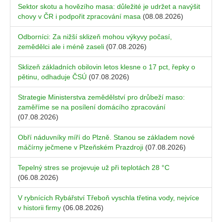
Sektor skotu a hovězího masa: důležité je udržet a navýšit
chovy v ČR i podpořit zpracování masa
(08.08.2026)
Odborníci: Za nižší sklizeň mohou výkyvy počasí,
zemědělci ale i méně zaseli
(07.08.2026)
Sklizeň základních obilovin letos klesne o 17 pct, řepky o
pětinu, odhaduje ČSÚ
(07.08.2026)
Strategie Ministerstva zemědělství pro drůbeží maso:
zaměříme se na posílení domácího zpracování
(07.08.2026)
Obří náduvníky míří do Plzně. Stanou se základem nové
máčírny ječmene v Plzeňském Prazdroji
(07.08.2026)
Tepelný stres se projevuje už při teplotách 28 °C
(06.08.2026)
V rybnících Rybářství Třeboň vyschla třetina vody, nejvíce
v historii firmy
(06.08.2026)