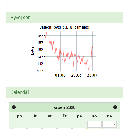
Vývoj cen
Kalendář
srpen
2026
po
út
st
čt
pá
so
ne
1
2