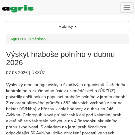
Togg
navi
Rubriky
Agris.cz
>
Zemědělství
Výskyt hraboše polního v dubnu
2026
07.05.2026 | ÚKZÚZ
Výsledky monitoringu výskytu škodlivých organismů Ústředního
kontrolního a zkušebního ústavu zemědělského (ÚKZÚZ)
potvrdily další pokles populací hraboše polního v jarním období.
Z celorepublikového průměru 382 aktivních východů z nor na
hektar (AVN/ha) v březnu klesly hodnoty v dubnu na 246
AVN/ha. Celorepublikový průměr tak klesl pod kalamitní práh,
aktuálně se však stále pohybuje na 4,9násobku aktuálního
prahu škodlivosti. S ohledem na jarní práh škodlivosti,
odpovídající 50 AVN/ha, riziko ohrožení porostů ve všech