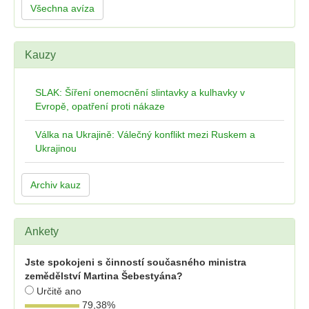
Všechna avíza
Kauzy
SLAK: Šíření onemocnění slintavky a kulhavky v
Evropě, opatření proti nákaze
Válka na Ukrajině: Válečný konflikt mezi Ruskem a
Ukrajinou
Archiv kauz
Ankety
Jste spokojeni s činností současného ministra
zemědělství Martina Šebestyána?
Určitě ano
79,38
%