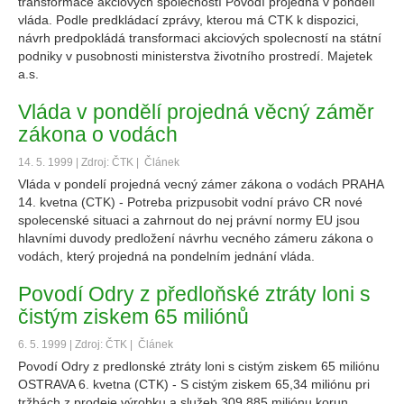
transformace akciových spolecností Povodí projedná v pondelí
vláda. Podle predkládací zprávy, kterou má CTK k dispozici,
návrh predpokládá transformaci akciových spolecností na státní
podniky v pusobnosti ministerstva životního prostredí. Majetek
a.s.
Vláda v pondělí projedná věcný záměr
zákona o vodách
14. 5. 1999 | Zdroj: ČTK |
Článek
Vláda v pondelí projedná vecný zámer zákona o vodách PRAHA
14. kvetna (CTK) - Potreba prizpusobit vodní právo CR nové
spolecenské situaci a zahrnout do nej právní normy EU jsou
hlavními duvody predložení návrhu vecného zámeru zákona o
vodách, který projedná na pondelním jednání vláda.
Povodí Odry z předloňské ztráty loni s
čistým ziskem 65 miliónů
6. 5. 1999 | Zdroj: ČTK |
Článek
Povodí Odry z predlonské ztráty loni s cistým ziskem 65 miliónu
OSTRAVA 6. kvetna (CTK) - S cistým ziskem 65,34 miliónu pri
tržbách z prodeje výrobku a služeb 309,885 miliónu korun