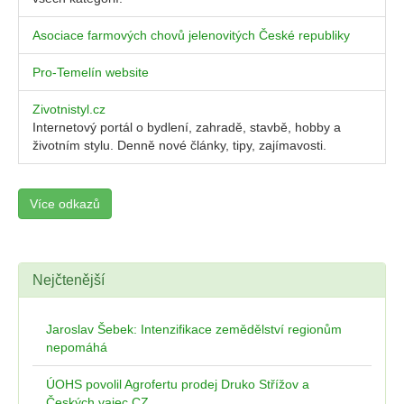
Asociace farmových chovů jelenovitých České republiky
Pro-Temelín website
Zivotnistyl.cz
Internetový portál o bydlení, zahradě, stavbě, hobby a
životním stylu. Denně nové články, tipy, zajímavosti.
Více odkazů
Nejčtenější
Jaroslav Šebek: Intenzifikace zemědělství regionům
nepomáhá
ÚOHS povolil Agrofertu prodej Druko Střížov a
Českých vajec CZ