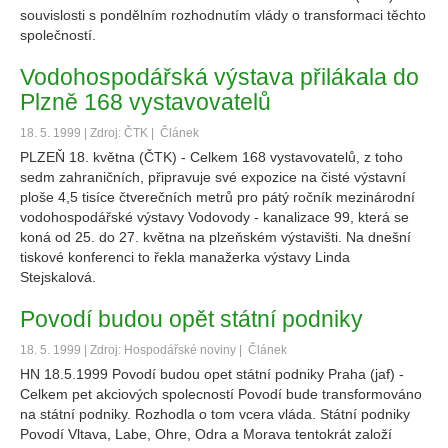
souvislosti s pondělním rozhodnutím vlády o transformaci těchto
společností.
Vodohospodářská výstava přilákala do
Plzně 168 vystavovatelů
18. 5. 1999 | Zdroj: ČTK |
Článek
PLZEŇ 18. května (ČTK) - Celkem 168 vystavovatelů, z toho
sedm zahraničních, připravuje své expozice na čisté výstavní
ploše 4,5 tisíce čtverečních metrů pro pátý ročník mezinárodní
vodohospodářské výstavy Vodovody - kanalizace 99, která se
koná od 25. do 27. května na plzeňském výstavišti. Na dnešní
tiskové konferenci to řekla manažerka výstavy Linda
Stejskalová.
Povodí budou opět státní podniky
18. 5. 1999 | Zdroj: Hospodářské noviny |
Článek
HN 18.5.1999 Povodí budou opet státní podniky Praha (jaf) -
Celkem pet akciových spolecností Povodí bude transformováno
na státní podniky. Rozhodla o tom vcera vláda. Státní podniky
Povodí Vltava, Labe, Ohre, Odra a Morava tentokrát založí