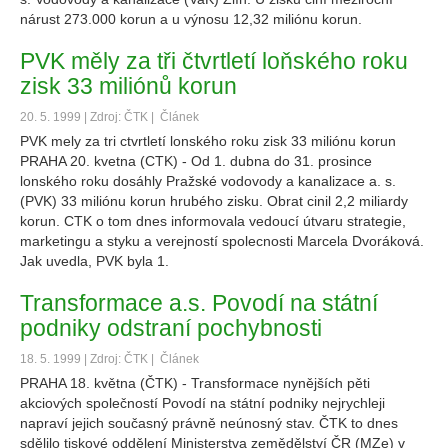
nárust 273.000 korun a u výnosu 12,32 miliónu korun.
PVK měly za tři čtvrtletí loňského roku
zisk 33 miliónů korun
20. 5. 1999 | Zdroj: ČTK |
Článek
PVK mely za tri ctvrtletí lonského roku zisk 33 miliónu korun
PRAHA 20. kvetna (CTK) - Od 1. dubna do 31. prosince
lonského roku dosáhly Pražské vodovody a kanalizace a. s.
(PVK) 33 miliónu korun hrubého zisku. Obrat cinil 2,2 miliardy
korun. CTK o tom dnes informovala vedoucí útvaru strategie,
marketingu a styku a verejností spolecnosti Marcela Dvoráková.
Jak uvedla, PVK byla 1.
Transformace a.s. Povodí na státní
podniky odstraní pochybnosti
18. 5. 1999 | Zdroj: ČTK |
Článek
PRAHA 18. května (ČTK) - Transformace nynějších pěti
akciových společností Povodí na státní podniky nejrychleji
napraví jejich současný právně neúnosný stav. ČTK to dnes
sdělilo tiskové oddělení Ministerstva zemědělství ČR (MZe) v