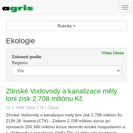
Togg
navi
Rubriky
Ekologie
Přidat článek
Zobrazit podle
Regionu
Zlínské Vodovody a kanalizace měly
loni zisk 2,708 miliónu Kč
26. 5. 1999 | Zdroj: ČTK |
Článek
Zlínské Vodovody a kanalizace mely loni zisk 2,708 miliónu Kc
ZLÍN 26. kvetna (CTK) - Ziskem 2,708 miliónu korun pri
výnosech 250,340 miliónu korun skoncilo lonské hospodarení a.
s. Vodovody a kanalizace (VaK) Zlín. U zisku ciní mezirocní