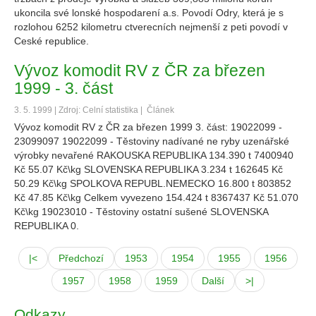
ukoncila své lonské hospodarení a.s. Povodí Odry, která je s
rozlohou 6252 kilometru ctverecních nejmenší z peti povodí v
Ceské republice.
Vývoz komodit RV z ČR za březen
1999 - 3. část
3. 5. 1999 | Zdroj: Celní statistika |
Článek
Vývoz komodit RV z ČR za březen 1999 3. část: 19022099 -
23099097 19022099 - Těstoviny nadívané ne ryby uzenářské
výrobky nevařené RAKOUSKA REPUBLIKA 134.390 t 7400940
Kč 55.07 Kč\kg SLOVENSKA REPUBLIKA 3.234 t 162645 Kč
50.29 Kč\kg SPOLKOVA REPUBL.NEMECKO 16.800 t 803852
Kč 47.85 Kč\kg Celkem vyvezeno 154.424 t 8367437 Kč 51.070
Kč\kg 19023010 - Těstoviny ostatní sušené SLOVENSKA
REPUBLIKA 0.
|<
Předchozí
1953
1954
1955
1956
1957
1958
1959
Další
>|
Odkazy