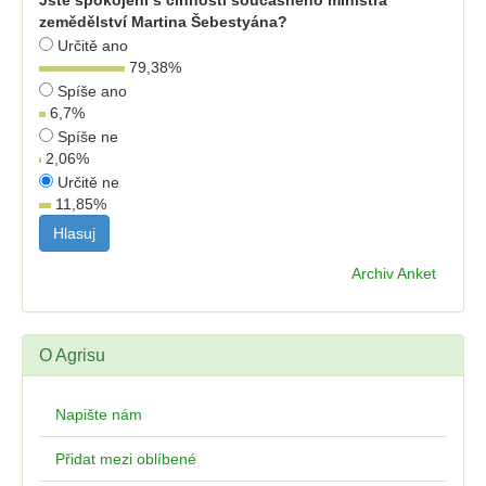
Jste spokojeni s činností současného ministra
zemědělství Martina Šebestyána?
Určitě ano
79,38
%
Spíše ano
6,7
%
Spíše ne
2,06
%
Určitě ne
11,85
%
Archiv Anket
O Agrisu
Napište nám
Přidat mezi oblíbené