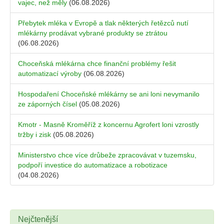
vajec, než měly
(06.08.2026)
Přebytek mléka v Evropě a tlak některých řetězců nutí
mlékárny prodávat vybrané produkty se ztrátou
(06.08.2026)
Choceňská mlékárna chce finanční problémy řešit
automatizací výroby
(06.08.2026)
Hospodaření Choceňské mlékárny se ani loni nevymanilo
ze záporných čísel
(05.08.2026)
Kmotr - Masně Kroměříž z koncernu Agrofert loni vzrostly
tržby i zisk
(05.08.2026)
Ministerstvo chce více drůbeže zpracovávat v tuzemsku,
podpoří investice do automatizace a robotizace
(04.08.2026)
Nejčtenější