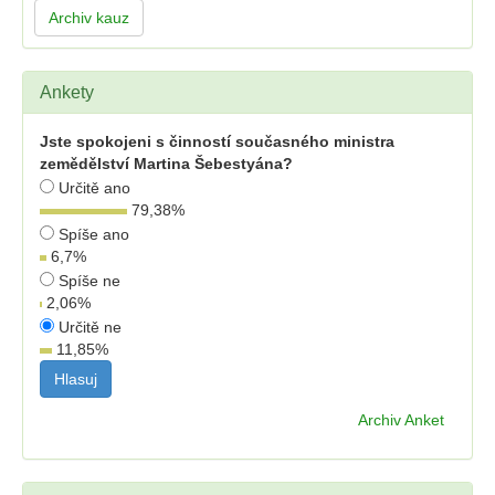
Archiv kauz
Ankety
Jste spokojeni s činností současného ministra
zemědělství Martina Šebestyána?
Určitě ano
79,38
%
Spíše ano
6,7
%
Spíše ne
2,06
%
Určitě ne
11,85
%
Archiv Anket