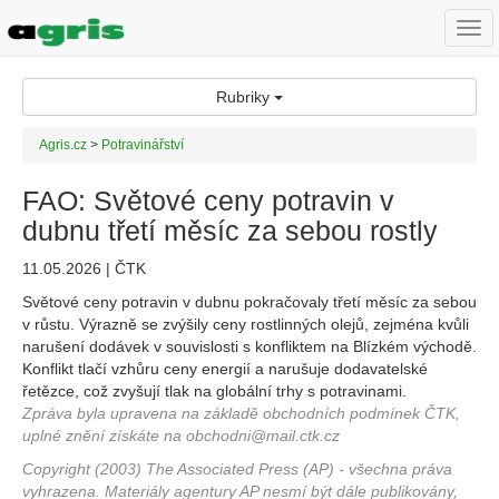
Togg
navi
Rubriky
Agris.cz
>
Potravinářství
FAO: Světové ceny potravin v
dubnu třetí měsíc za sebou rostly
11.05.2026 | ČTK
Světové ceny potravin v dubnu pokračovaly třetí měsíc za sebou
v růstu. Výrazně se zvýšily ceny rostlinných olejů, zejména kvůli
narušení dodávek v souvislosti s konfliktem na Blízkém východě.
Konflikt tlačí vzhůru ceny energií a narušuje dodavatelské
řetězce, což zvyšují tlak na globální trhy s potravinami.
Zpráva byla upravena na základě obchodních podmínek ČTK,
uplné znění získáte na obchodni@mail.ctk.cz
Copyright (2003) The Associated Press (AP) - všechna práva
vyhrazena. Materiály agentury AP nesmí být dále publikovány,