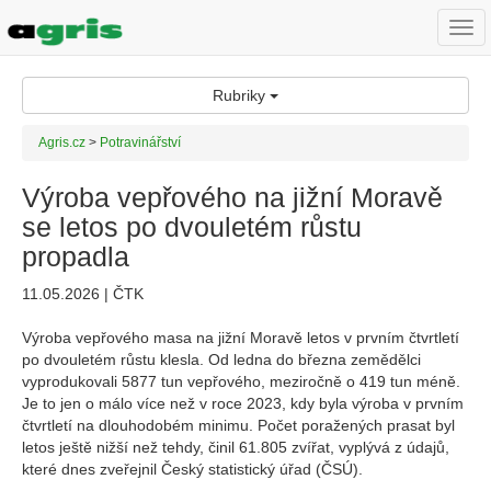
Togg
navi
Rubriky
Agris.cz
>
Potravinářství
Výroba vepřového na jižní Moravě
se letos po dvouletém růstu
propadla
11.05.2026 | ČTK
Výroba vepřového masa na jižní Moravě letos v prvním čtvrtletí
po dvouletém růstu klesla. Od ledna do března zemědělci
vyprodukovali 5877 tun vepřového, meziročně o 419 tun méně.
Je to jen o málo více než v roce 2023, kdy byla výroba v prvním
čtvrtletí na dlouhodobém minimu. Počet poražených prasat byl
letos ještě nižší než tehdy, činil 61.805 zvířat, vyplývá z údajů,
které dnes zveřejnil Český statistický úřad (ČSÚ).