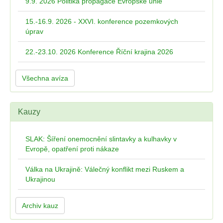
9.9. 2026 Politika propagace Evropské unie
15.-16.9. 2026 - XXVI. konference pozemkových
úprav
22.-23.10. 2026 Konference Říční krajina 2026
Všechna avíza
Kauzy
SLAK: Šíření onemocnění slintavky a kulhavky v
Evropě, opatření proti nákaze
Válka na Ukrajině: Válečný konflikt mezi Ruskem a
Ukrajinou
Archiv kauz