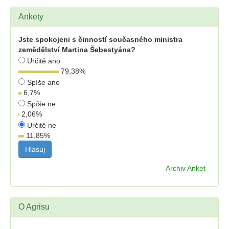
Ankety
Jste spokojeni s činností současného ministra
zemědělství Martina Šebestyána?
Určitě ano
79,38
%
Spíše ano
6,7
%
Spíše ne
2,06
%
Určitě ne
11,85
%
Archiv Anket
O Agrisu