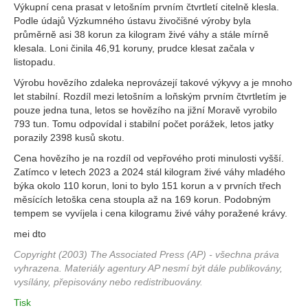
Výkupní cena prasat v letošním prvním čtvrtletí citelně klesla.
Podle údajů Výzkumného ústavu živočišné výroby byla
průměrně asi 38 korun za kilogram živé váhy a stále mírně
klesala. Loni činila 46,91 koruny, prudce klesat začala v
listopadu.
Výrobu hovězího zdaleka neprovázejí takové výkyvy a je mnoho
let stabilní. Rozdíl mezi letošním a loňským prvním čtvrtletím je
pouze jedna tuna, letos se hovězího na jižní Moravě vyrobilo
793 tun. Tomu odpovídal i stabilní počet porážek, letos jatky
porazily 2398 kusů skotu.
Cena hovězího je na rozdíl od vepřového proti minulosti vyšší.
Zatímco v letech 2023 a 2024 stál kilogram živé váhy mladého
býka okolo 110 korun, loni to bylo 151 korun a v prvních třech
měsících letoška cena stoupla až na 169 korun. Podobným
tempem se vyvíjela i cena kilogramu živé váhy poražené krávy.
mei dto
Copyright (2003) The Associated Press (AP) - všechna práva
vyhrazena. Materiály agentury AP nesmí být dále publikovány,
vysílány, přepisovány nebo redistribuovány.
Tisk