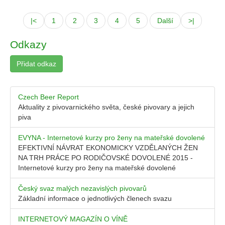
|<
1
2
3
4
5
Další
>|
Odkazy
Přidat odkaz
Czech Beer Report
Aktuality z pivovarnického světa, české pivovary a jejich
piva
EVYNA - Internetové kurzy pro ženy na mateřské dovolené
EFEKTIVNÍ NÁVRAT EKONOMICKY VZDĚLANÝCH ŽEN
NA TRH PRÁCE PO RODIČOVSKÉ DOVOLENÉ 2015 -
Internetové kurzy pro ženy na mateřské dovolené
Český svaz malých nezavislých pivovarů
Základní informace o jednotlivých členech svazu
INTERNETOVÝ MAGAZÍN O VÍNĚ