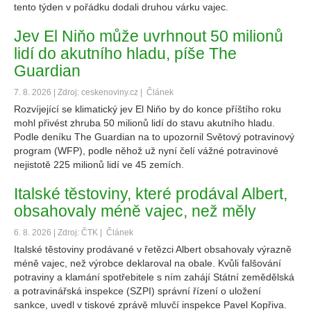
tento týden v pořádku dodali druhou várku vajec.
Jev El Niňo může uvrhnout 50 milionů
lidí do akutního hladu, píše The
Guardian
7. 8. 2026 | Zdroj: ceskenoviny.cz |
Článek
Rozvíjející se klimatický jev El Niňo by do konce příštího roku
mohl přivést zhruba 50 milionů lidí do stavu akutního hladu.
Podle deníku The Guardian na to upozornil Světový potravinový
program (WFP), podle něhož už nyní čelí vážné potravinové
nejistotě 225 milionů lidí ve 45 zemích.
Italské těstoviny, které prodával Albert,
obsahovaly méně vajec, než měly
6. 8. 2026 | Zdroj: ČTK |
Článek
Italské těstoviny prodávané v řetězci Albert obsahovaly výrazně
méně vajec, než výrobce deklaroval na obale. Kvůli falšování
potraviny a klamání spotřebitele s ním zahájí Státní zemědělská
a potravinářská inspekce (SZPI) správní řízení o uložení
sankce, uvedl v tiskové zprávě mluvčí inspekce Pavel Kopřiva.