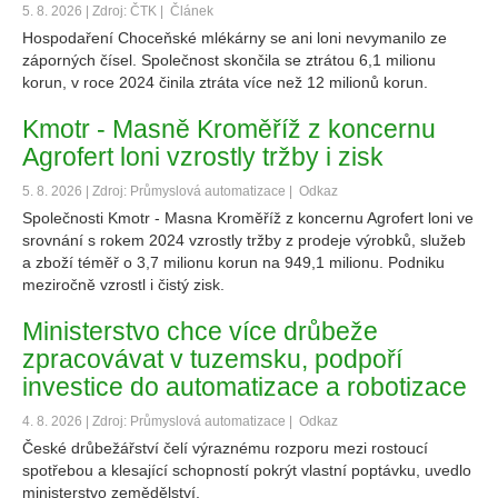
5. 8. 2026 | Zdroj: ČTK |
Článek
Hospodaření Choceňské mlékárny se ani loni nevymanilo ze
záporných čísel. Společnost skončila se ztrátou 6,1 milionu
korun, v roce 2024 činila ztráta více než 12 milionů korun.
Kmotr - Masně Kroměříž z koncernu
Agrofert loni vzrostly tržby i zisk
5. 8. 2026 | Zdroj: Průmyslová automatizace |
Odkaz
Společnosti Kmotr - Masna Kroměříž z koncernu Agrofert loni ve
srovnání s rokem 2024 vzrostly tržby z prodeje výrobků, služeb
a zboží téměř o 3,7 milionu korun na 949,1 milionu. Podniku
meziročně vzrostl i čistý zisk.
Ministerstvo chce více drůbeže
zpracovávat v tuzemsku, podpoří
investice do automatizace a robotizace
4. 8. 2026 | Zdroj: Průmyslová automatizace |
Odkaz
České drůbežářství čelí výraznému rozporu mezi rostoucí
spotřebou a klesající schopností pokrýt vlastní poptávku, uvedlo
ministerstvo zemědělství.