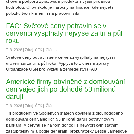
chovů a podporu zpracování produktů s vyšší přidanou
hodnotou. Chov skotu je náročný na finance, kde největší
položku tvoří krmení, i na pracovní sílu.
FAO: Světové ceny potravin se v
červenci vyšplhaly nejvýše za tři a půl
roku
7. 8. 2026 | Zdroj: ČTK |
Článek
Světové ceny potravin se v červenci vyšplhaly na nejvyšší
úroveň asi za tři a půl roku. Vyplývá to z dnešní zprávy
Organizace OSN pro výživu a zemědělství (FAO).
Americké firmy obviněné z domlouvání
cen vajec jich po dohodě 53 milionů
darují
7. 8. 2026 | Zdroj: ČTK |
Článek
Tři producenti ve Spojených státech obvinění z dlouhodobého
domlouvání cen vajec jich 53 milionů darují potravinovým
bankám. V červnu se na tom dohodli s newyorským státním
zastupitelstvím a podle generální prokurátorky Letitie Jamesové