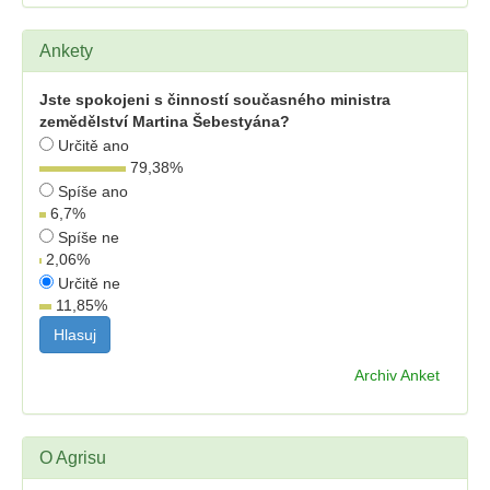
Ankety
Jste spokojeni s činností současného ministra
zemědělství Martina Šebestyána?
Určitě ano
79,38
%
Spíše ano
6,7
%
Spíše ne
2,06
%
Určitě ne
11,85
%
Archiv Anket
O Agrisu