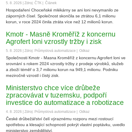
5. 8. 2026 | Zdroj: ČTK |
Článek
Hospodaření Choceňské mlékárny se ani loni nevymanilo ze
záporných čísel. Společnost skončila se ztrátou 6,1 milionu
korun, v roce 2024 činila ztráta více než 12 milionů korun.
Kmotr - Masně Kroměříž z koncernu
Agrofert loni vzrostly tržby i zisk
5. 8. 2026 | Zdroj: Průmyslová automatizace |
Odkaz
Společnosti Kmotr - Masna Kroměříž z koncernu Agrofert loni ve
srovnání s rokem 2024 vzrostly tržby z prodeje výrobků, služeb
a zboží téměř o 3,7 milionu korun na 949,1 milionu. Podniku
meziročně vzrostl i čistý zisk.
Ministerstvo chce více drůbeže
zpracovávat v tuzemsku, podpoří
investice do automatizace a robotizace
4. 8. 2026 | Zdroj: Průmyslová automatizace |
Odkaz
České drůbežářství čelí výraznému rozporu mezi rostoucí
spotřebou a klesající schopností pokrýt vlastní poptávku, uvedlo
ministerstvo zemědělství.