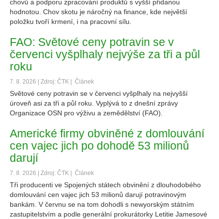
chovů a podporu zpracování produktů s vyšší přidanou
hodnotou. Chov skotu je náročný na finance, kde největší
položku tvoří krmení, i na pracovní sílu.
FAO: Světové ceny potravin se v
červenci vyšplhaly nejvýše za tři a půl
roku
7. 8. 2026 | Zdroj: ČTK |
Článek
Světové ceny potravin se v červenci vyšplhaly na nejvyšší
úroveň asi za tři a půl roku. Vyplývá to z dnešní zprávy
Organizace OSN pro výživu a zemědělství (FAO).
Americké firmy obviněné z domlouvání
cen vajec jich po dohodě 53 milionů
darují
7. 8. 2026 | Zdroj: ČTK |
Článek
Tři producenti ve Spojených státech obvinění z dlouhodobého
domlouvání cen vajec jich 53 milionů darují potravinovým
bankám. V červnu se na tom dohodli s newyorským státním
zastupitelstvím a podle generální prokurátorky Letitie Jamesové