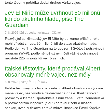
tento týden v pořádku dodali druhou várku vajec.
Jev El Niňo může uvrhnout 50 milionů
lidí do akutního hladu, píše The
Guardian
7. 8. 2026 | Zdroj: ceskenoviny.cz |
Článek
Rozvíjející se klimatický jev El Niňo by do konce příštího roku
mohl přivést zhruba 50 milionů lidí do stavu akutního hladu.
Podle deníku The Guardian na to upozornil Světový potravinový
program (WFP), podle něhož už nyní čelí vážné potravinové
nejistotě 225 milionů lidí ve 45 zemích.
Italské těstoviny, které prodával Albert,
obsahovaly méně vajec, než měly
6. 8. 2026 | Zdroj: ČTK |
Článek
Italské těstoviny prodávané v řetězci Albert obsahovaly výrazně
méně vajec, než výrobce deklaroval na obale. Kvůli falšování
potraviny a klamání spotřebitele s ním zahájí Státní zemědělská
a potravinářská inspekce (SZPI) správní řízení o uložení
sankce, uvedl v tiskové zprávě mluvčí inspekce Pavel Kopřiva.