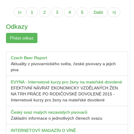
|<
1
2
3
4
5
Další
>|
Odkazy
Přidat odkaz
Czech Beer Report
Aktuality z pivovarnického světa, české pivovary a jejich
piva
EVYNA - Internetové kurzy pro ženy na mateřské dovolené
EFEKTIVNÍ NÁVRAT EKONOMICKY VZDĚLANÝCH ŽEN
NA TRH PRÁCE PO RODIČOVSKÉ DOVOLENÉ 2015 -
Internetové kurzy pro ženy na mateřské dovolené
Český svaz malých nezavislých pivovarů
Základní informace o jednotlivých členech svazu
INTERNETOVÝ MAGAZÍN O VÍNĚ