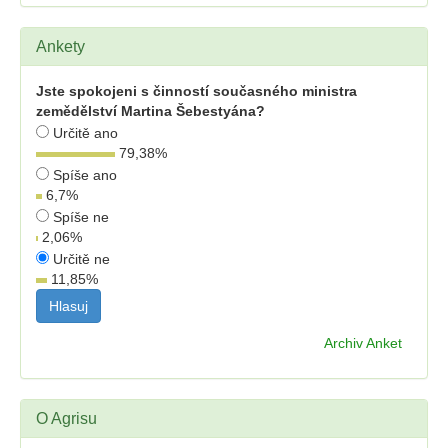
Ankety
Jste spokojeni s činností současného ministra
zemědělství Martina Šebestyána?
Určitě ano
79,38
%
Spíše ano
6,7
%
Spíše ne
2,06
%
Určitě ne
11,85
%
Archiv Anket
O Agrisu