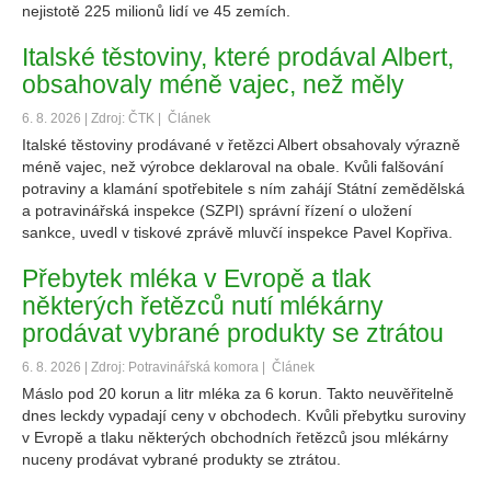
nejistotě 225 milionů lidí ve 45 zemích.
Italské těstoviny, které prodával Albert,
obsahovaly méně vajec, než měly
6. 8. 2026 | Zdroj: ČTK |
Článek
Italské těstoviny prodávané v řetězci Albert obsahovaly výrazně
méně vajec, než výrobce deklaroval na obale. Kvůli falšování
potraviny a klamání spotřebitele s ním zahájí Státní zemědělská
a potravinářská inspekce (SZPI) správní řízení o uložení
sankce, uvedl v tiskové zprávě mluvčí inspekce Pavel Kopřiva.
Přebytek mléka v Evropě a tlak
některých řetězců nutí mlékárny
prodávat vybrané produkty se ztrátou
6. 8. 2026 | Zdroj: Potravinářská komora |
Článek
Máslo pod 20 korun a litr mléka za 6 korun. Takto neuvěřitelně
dnes leckdy vypadají ceny v obchodech. Kvůli přebytku suroviny
v Evropě a tlaku některých obchodních řetězců jsou mlékárny
nuceny prodávat vybrané produkty se ztrátou.