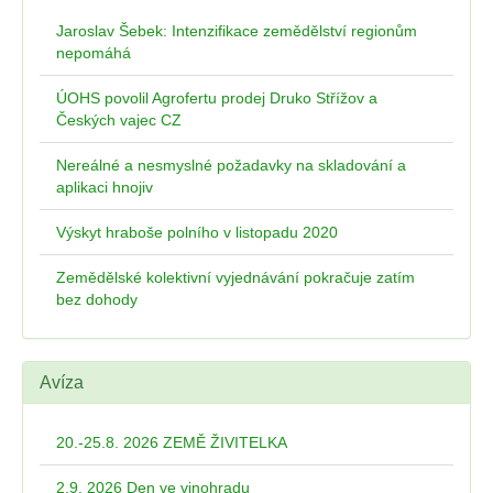
Jaroslav Šebek: Intenzifikace zemědělství regionům
nepomáhá
ÚOHS povolil Agrofertu prodej Druko Střížov a
Českých vajec CZ
Nereálné a nesmyslné požadavky na skladování a
aplikaci hnojiv
Výskyt hraboše polního v listopadu 2020
Zemědělské kolektivní vyjednávání pokračuje zatím
bez dohody
Avíza
20.-25.8. 2026 ZEMĚ ŽIVITELKA
2.9. 2026 Den ve vinohradu