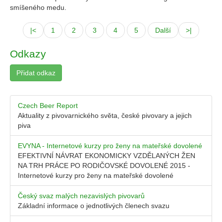
smíšeného medu.
|<
1
2
3
4
5
Další
>|
Odkazy
Přidat odkaz
Czech Beer Report
Aktuality z pivovarnického světa, české pivovary a jejich
piva
EVYNA - Internetové kurzy pro ženy na mateřské dovolené
EFEKTIVNÍ NÁVRAT EKONOMICKY VZDĚLANÝCH ŽEN
NA TRH PRÁCE PO RODIČOVSKÉ DOVOLENÉ 2015 -
Internetové kurzy pro ženy na mateřské dovolené
Český svaz malých nezavislých pivovarů
Základní informace o jednotlivých členech svazu