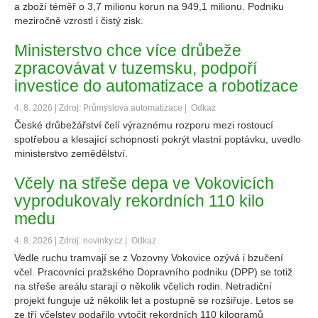
a zboží téměř o 3,7 milionu korun na 949,1 milionu. Podniku
meziročně vzrostl i čistý zisk.
Ministerstvo chce více drůbeže
zpracovávat v tuzemsku, podpoří
investice do automatizace a robotizace
4. 8. 2026 | Zdroj: Průmyslová automatizace |
Odkaz
České drůbežářství čelí výraznému rozporu mezi rostoucí
spotřebou a klesající schopností pokrýt vlastní poptávku, uvedlo
ministerstvo zemědělství.
Včely na střeše depa ve Vokovicích
vyprodukovaly rekordních 110 kilo
medu
4. 8. 2026 | Zdroj: novinky.cz |
Odkaz
Vedle ruchu tramvají se z Vozovny Vokovice ozývá i bzučení
včel. Pracovníci pražského Dopravního podniku (DPP) se totiž
na střeše areálu starají o několik včelích rodin. Netradiční
projekt funguje už několik let a postupně se rozšiřuje. Letos se
ze tří včelstev podařilo vytočit rekordních 110 kilogramů