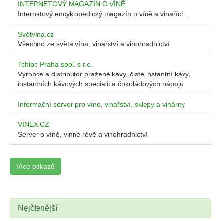
INTERNETOVÝ MAGAZÍN O VÍNĚ
Internetový encyklopedický magazín o víně a vinařích .
Světvína.cz
Všechno ze světa vína, vinařství a vinohradnictví
Tchibo Praha spol. s r.o.
Výrobce a distributor pražené kávy, čisté instantní kávy,
instantních kávových specialit a čokoládových nápojů
Informační server pro víno, vinařství, sklepy a vinárny
VINEX.CZ
Server o víně, vinné révě a vinohradnictví
Více odkazů
Nejčtenější