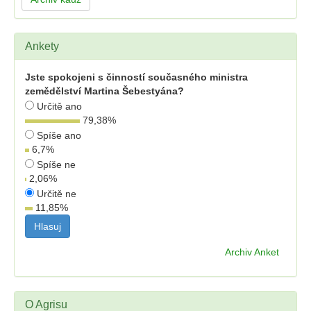
Ankety
Jste spokojeni s činností současného ministra
zemědělství Martina Šebestyána?
Určitě ano
79,38
%
Spíše ano
6,7
%
Spíše ne
2,06
%
Určitě ne
11,85
%
Archiv Anket
O Agrisu