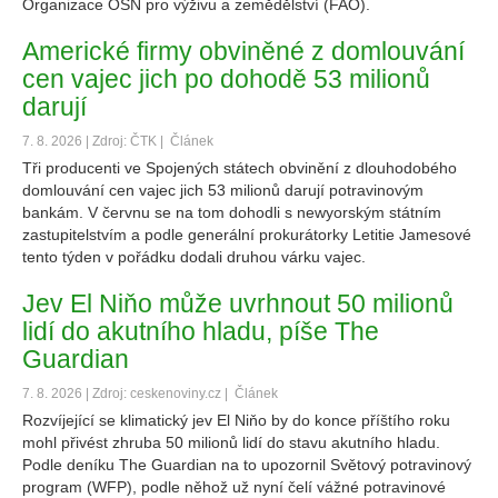
Organizace OSN pro výživu a zemědělství (FAO).
Americké firmy obviněné z domlouvání
cen vajec jich po dohodě 53 milionů
darují
7. 8. 2026 | Zdroj: ČTK |
Článek
Tři producenti ve Spojených státech obvinění z dlouhodobého
domlouvání cen vajec jich 53 milionů darují potravinovým
bankám. V červnu se na tom dohodli s newyorským státním
zastupitelstvím a podle generální prokurátorky Letitie Jamesové
tento týden v pořádku dodali druhou várku vajec.
Jev El Niňo může uvrhnout 50 milionů
lidí do akutního hladu, píše The
Guardian
7. 8. 2026 | Zdroj: ceskenoviny.cz |
Článek
Rozvíjející se klimatický jev El Niňo by do konce příštího roku
mohl přivést zhruba 50 milionů lidí do stavu akutního hladu.
Podle deníku The Guardian na to upozornil Světový potravinový
program (WFP), podle něhož už nyní čelí vážné potravinové